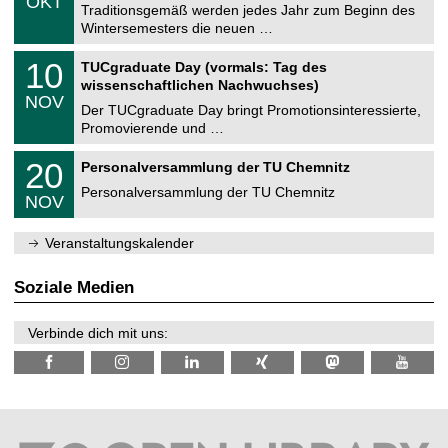
OKT
h
1
Traditionsgemäß werden jedes Jahr zum Beginn des
e
0
Wintersemesters die neuen …
m
.
n
2
Z
i
1
10
TUCgraduate Day (vormals: Tag des
0
e
t
0
2
wissenschaftlichen Nachwuchses)
n
z
.
6
NOV
t
1
Der TUCgraduate Day bringt Promotionsinteressierte,
r
1
Promovierende und …
u
.
m
2
T
f
2
20
Personalversammlung der TU Chemnitz
0
U
ü
0
2
C
r
Personalversammlung der TU Chemnitz
.
6
NOV
h
d
1
e
e
1
m
n
.
Veranstaltungskalender
n
w
2
i
i
0
t
s
2
Soziale Medien
z
s
6
e
n
Verbinde dich mit uns:
s
c
h
a
f
t
l
i