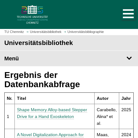
S
S
t
p
a
r
r
i
t
n
TU Chemnitz
Universitätsbibliothek
Universitätsbibliographie
s
g
Universitätsbibliothek
e
e
i
z
t
Menü
u
e
m
a
H
Ergebnis der
u
a
Datenbankabfrage
f
u
r
p
u
Nr.
Titel
Autor
Jahr
t
f
i
Shape Memory Alloy-based Stepper
Carabello,
2025
e
n
1
Drive for a Hand Exoskeleton
Alina* et
n
h
al.
a
l
A Novel Digitalization Approach for
Maas,
2024