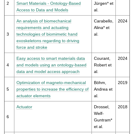
t
2
Smart Materials - Ontology-Based
Jürgen* et
Access to Data and Models
al.
An analysis of biomechanical
Carabello,
2024
requirements and actuating
Alina* et
3
technologies of biomimetic hand
al.
exoskeletons regarding to driving
force and stroke
Easy access to smart materials data
Courant,
2024
4
and models using an ontology-based
Robert et
data and model access approach
al.
Optimization of magneto-mechanical
Böhm,
2019
5
properties to increase the efficiency of
Andrea et
actuator elements
al.
Actuator
Drossel,
2018
Welf-
6
Guntram*
et al.