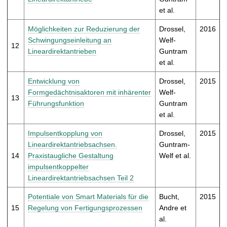
et al.
Möglichkeiten zur Reduzierung der
Drossel,
2016
Schwingungseinleitung an
Welf-
12
Lineardirektantrieben
Guntram
et al.
Entwicklung von
Drossel,
2015
Formgedächtnisaktoren mit inhärenter
Welf-
13
Führungsfunktion
Guntram
et al.
Impulsentkopplung von
Drossel,
2015
Lineardirektantriebsachsen.
Guntram-
14
Praxistaugliche Gestaltung
Welf et al.
impulsentkoppelter
Lineardirektantriebsachsen Teil 2
Potentiale von Smart Materials für die
Bucht,
2015
15
Regelung von Fertigungsprozessen
Andre et
al.