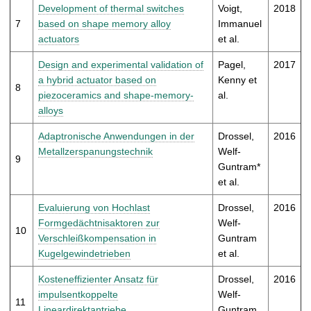
Development of thermal switches
Voigt,
2018
7
based on shape memory alloy
Immanuel
actuators
et al.
Design and experimental validation of
Pagel,
2017
a hybrid actuator based on
Kenny et
8
piezoceramics and shape-memory-
al.
alloys
Adaptronische Anwendungen in der
Drossel,
2016
Metallzerspanungstechnik
Welf-
9
Guntram*
et al.
Evaluierung von Hochlast
Drossel,
2016
Formgedächtnisaktoren zur
Welf-
10
Verschleißkompensation in
Guntram
Kugelgewindetrieben
et al.
Kosteneffizienter Ansatz für
Drossel,
2016
impulsentkoppelte
Welf-
11
Lineardirektantriebe
Guntram