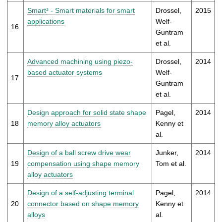
Smart³ - Smart materials for smart
Drossel,
2015
applications
Welf-
16
Guntram
et al.
Advanced machining using piezo-
Drossel,
2014
based actuator systems
Welf-
17
Guntram
et al.
Design approach for solid state shape
Pagel,
2014
18
memory alloy actuators
Kenny et
al.
Design of a ball screw drive wear
Junker,
2014
19
compensation using shape memory
Tom et al.
alloy actuators
Design of a self-adjusting terminal
Pagel,
2014
20
connector based on shape memory
Kenny et
alloys
al.