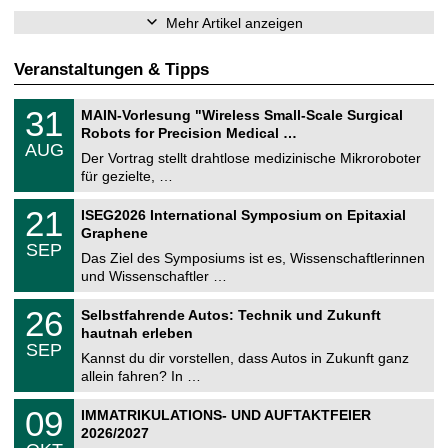
Mehr Artikel anzeigen
Veranstaltungen & Tipps
T
3
31
MAIN-Vorlesung "Wireless Small-Scale Surgical
U
1
Robots for Precision Medical …
C
.
AUG
h
0
Der Vortrag stellt drahtlose medizinische Mikroroboter
e
8
für gezielte, …
m
.
n
2
T
i
2
21
ISEG2026 International Symposium on Epitaxial
0
U
t
1
2
Graphene
C
z
.
6
SEP
h
0
Das Ziel des Symposiums ist es, Wissenschaftlerinnen
e
9
und Wissenschaftler …
m
.
n
2
T
i
2
26
Selbstfahrende Autos: Technik und Zukunft
0
U
t
6
2
hautnah erleben
C
z
.
6
SEP
h
0
Kannst du dir vorstellen, dass Autos in Zukunft ganz
e
9
allein fahren? In …
m
.
n
2
T
i
0
09
IMMATRIKULATIONS- UND AUFTAKTFEIER
0
U
t
9
2
2026/2027
C
z
.
6