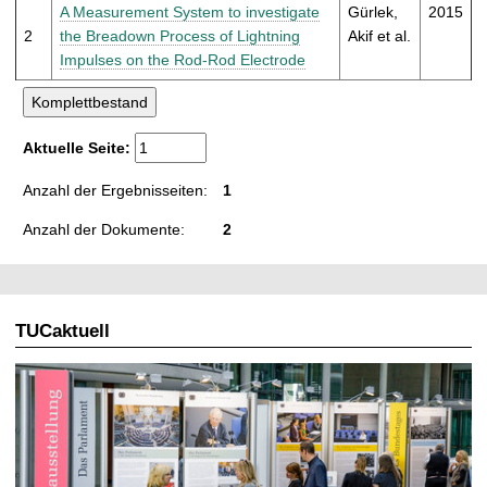
t
A Measurement System to investigate
Gürlek,
2015
2
the Breadown Process of Lightning
Akif et al.
Impulses on the Rod-Rod Electrode
Aktuelle Seite:
Anzahl der Ergebnisseiten:
1
Anzahl der Dokumente:
2
TUCaktuell