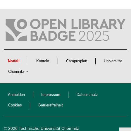
a
f
t
l
i
c
h
e
n
N
a
c
h
w
Notfall
Kontakt
Campusplan
Universität
u
c
Chemnitz
h
s
Anmelden
Impressum
Datenschutz
Cookies
Barrierefreiheit
© 2026 Technische Universität Chemnitz