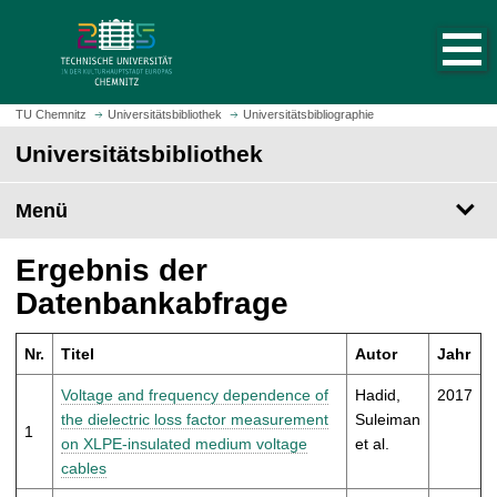
S
S
t
p
a
r
r
i
t
n
TU Chemnitz
Universitätsbibliothek
Universitätsbibliographie
s
g
Universitätsbibliothek
e
e
i
z
t
Menü
u
e
m
a
H
Ergebnis der
u
a
Datenbankabfrage
f
u
r
p
u
Nr.
Titel
Autor
Jahr
t
f
i
Voltage and frequency dependence of
Hadid,
2017
e
n
the dielectric loss factor measurement
Suleiman
n
1
h
on XLPE-insulated medium voltage
et al.
a
cables
l