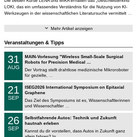
Die beiden Kurse LENA und MIKA erhalten das „Geschwisterkind“
LOKI, das ein umfassendes Verständnis für die Nutzung von KI-
Werkzeugen in der wissenschaftlichen Literatursuche vermittelt …
Mehr Artikel anzeigen
Veranstaltungen & Tipps
T
3
31
MAIN-Vorlesung "Wireless Small-Scale Surgical
U
1
Robots for Precision Medical …
C
.
AUG
h
0
Der Vortrag stellt drahtlose medizinische Mikroroboter
e
8
für gezielte, …
m
.
n
2
T
i
2
21
ISEG2026 International Symposium on Epitaxial
0
U
t
1
2
Graphene
C
z
.
6
SEP
h
0
Das Ziel des Symposiums ist es, Wissenschaftlerinnen
e
9
und Wissenschaftler …
m
.
n
2
T
i
2
26
Selbstfahrende Autos: Technik und Zukunft
0
U
t
6
2
hautnah erleben
C
z
.
6
SEP
h
0
Kannst du dir vorstellen, dass Autos in Zukunft ganz
e
9
allein fahren? In …