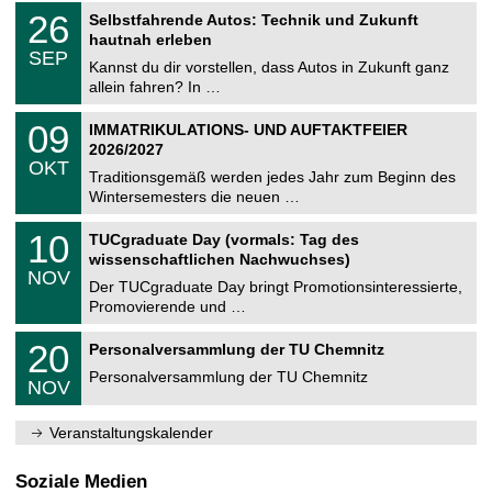
2
T
i
2
26
Selbstfahrende Autos: Technik und Zukunft
0
U
t
6
2
hautnah erleben
C
z
.
6
SEP
h
0
Kannst du dir vorstellen, dass Autos in Zukunft ganz
e
9
allein fahren? In …
m
.
n
2
T
i
0
09
IMMATRIKULATIONS- UND AUFTAKTFEIER
0
U
t
9
2
2026/2027
C
z
.
6
OKT
h
1
Traditionsgemäß werden jedes Jahr zum Beginn des
e
0
Wintersemesters die neuen …
m
.
n
2
Z
i
1
10
TUCgraduate Day (vormals: Tag des
0
e
t
0
2
wissenschaftlichen Nachwuchses)
n
z
.
6
NOV
t
1
Der TUCgraduate Day bringt Promotionsinteressierte,
r
1
Promovierende und …
u
.
m
2
T
f
2
20
Personalversammlung der TU Chemnitz
0
U
ü
0
2
C
r
Personalversammlung der TU Chemnitz
.
6
NOV
h
d
1
e
e
1
m
n
.
Veranstaltungskalender
n
w
2
i
i
0
t
s
2
Soziale Medien
z
s