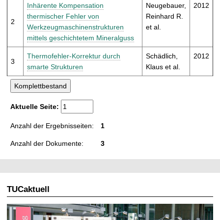
t
Inhärente Kompensation
Neugebauer,
2012
thermischer Fehler von
Reinhard R.
2
Werkzeugmaschinenstrukturen
et al.
mittels geschichtetem Mineralguss
Thermofehler-Korrektur durch
Schädlich,
2012
3
smarte Strukturen
Klaus et al.
Aktuelle Seite:
Anzahl der Ergebnisseiten:
1
Anzahl der Dokumente:
3
TUCaktuell