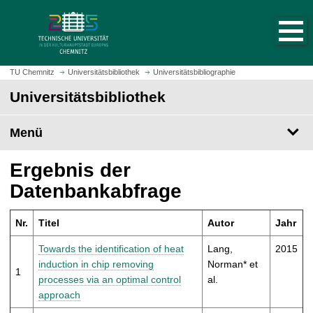
S
S
t
p
a
r
r
i
t
n
TU Chemnitz
Universitätsbibliothek
Universitätsbibliographie
s
g
Universitätsbibliothek
e
e
i
z
t
Menü
u
e
m
a
H
Ergebnis der
u
a
Datenbankabfrage
f
u
r
p
u
Nr.
Titel
Autor
Jahr
t
f
i
Towards the identification of heat
Lang,
2015
e
n
induction in chip removing
Norman* et
n
1
h
processes via an optimal control
al.
a
approach
l