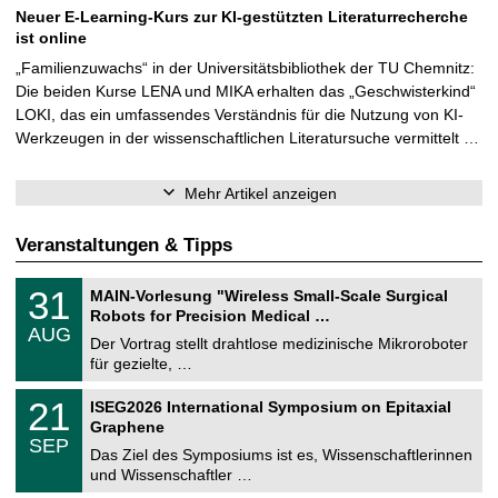
Neuer E-Learning-Kurs zur KI-gestützten Literaturrecherche
ist online
„Familienzuwachs“ in der Universitätsbibliothek der TU Chemnitz:
Die beiden Kurse LENA und MIKA erhalten das „Geschwisterkind“
LOKI, das ein umfassendes Verständnis für die Nutzung von KI-
Werkzeugen in der wissenschaftlichen Literatursuche vermittelt …
Mehr Artikel anzeigen
Veranstaltungen & Tipps
T
3
31
MAIN-Vorlesung "Wireless Small-Scale Surgical
U
1
Robots for Precision Medical …
C
.
AUG
h
0
Der Vortrag stellt drahtlose medizinische Mikroroboter
e
8
für gezielte, …
m
.
n
2
T
i
2
21
ISEG2026 International Symposium on Epitaxial
0
U
t
1
2
Graphene
C
z
.
6
SEP
h
0
Das Ziel des Symposiums ist es, Wissenschaftlerinnen
e
9
und Wissenschaftler …
m
.
n