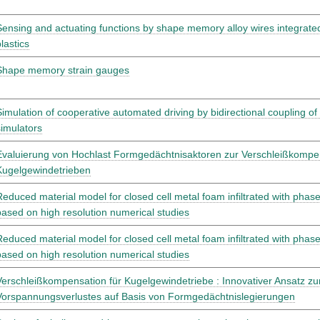
Sensing and actuating functions by shape memory alloy wires integrated 
lastics
Shape memory strain gauges
Simulation of cooperative automated driving by bidirectional coupling of
simulators
Evaluierung von Hochlast Formgedächtnisaktoren zur Verschleißkompen
Kugelgewindetrieben
Reduced material model for closed cell metal foam infiltrated with phas
based on high resolution numerical studies
Reduced material model for closed cell metal foam infiltrated with phas
based on high resolution numerical studies
Verschleißkompensation für Kugelgewindetriebe : Innovativer Ansatz zu
Vorspannungsverlustes auf Basis von Formgedächtnislegierungen