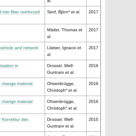
al.
into fiber reinforced
Senf, Björn* et al.
2017
Mäder, Thomas et
2017
al.
 vehicle and network
Llatser, Ignacio et
2017
al.
sation in
Drossel, Welf-
2016
Guntram et al.
e change material
Ohsenbrügge,
2016
Christoph* et al.
e change material
Ohsenbrügge,
2016
Christoph* et al.
r Korrektur des
Drossel, Welf-
2015
Guntram et al.