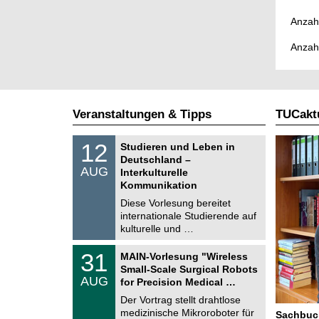
Anzahl
Anzah
Veranstaltungen & Tipps
TUCaktu
S
1
12
Studieren und Leben in
o
2
Deutschland –
n
.
AUG
s
Interkulturelle
0
t
Kommunikation
8
i
.
Diese Vorlesung bereitet
g
2
e
internationale Studierende auf
0
kulturelle und …
2
6
T
3
31
MAIN-Vorlesung "Wireless
U
1
Small-Scale Surgical Robots
C
.
AUG
h
for Precision Medical …
0
e
8
Der Vortrag stellt drahtlose
m
.
medizinische Mikroroboter für
n
Sachbuch
2