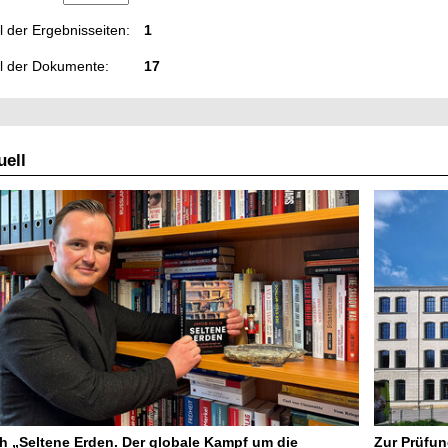
 der Ergebnisseiten:
1
l der Dokumente:
17
ell
 „Seltene Erden. Der globale Kampf um die
Zur Prüfun