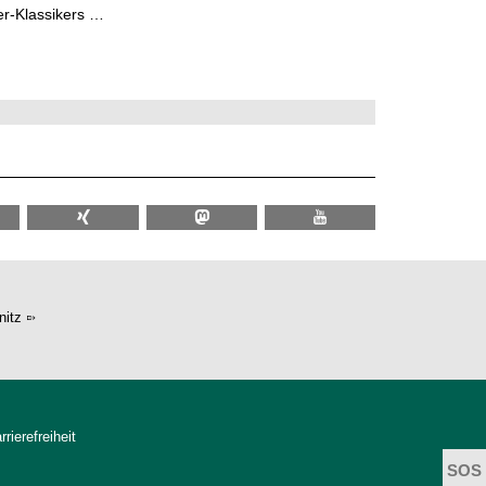
er-Klassikers …
itz
rrierefreiheit