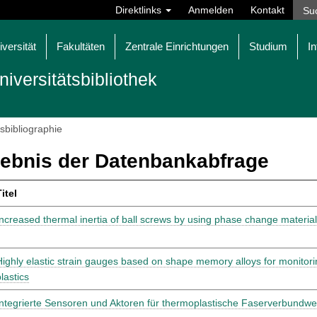
Direktlinks
Anmelden
Kontakt
iversität
Fakultäten
Zentrale Einrichtungen
Studium
In
niversitätsbibliothek
tsbibliographie
ebnis der Datenbankabfrage
itel
Increased thermal inertia of ball screws by using phase change materia
Highly elastic strain gauges based on shape memory alloys for monitorin
lastics
Integrierte Sensoren und Aktoren für thermoplastische Faserverbundwe