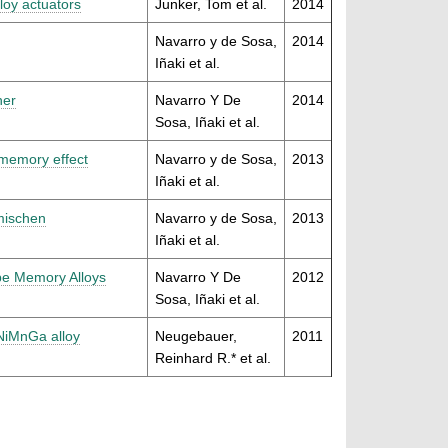
loy actuators
Junker, Tom et al.
2014
Navarro y de Sosa,
2014
Iñaki et al.
her
Navarro Y De
2014
Sosa, Iñaki et al.
 memory effect
Navarro y de Sosa,
2013
Iñaki et al.
mischen
Navarro y de Sosa,
2013
Iñaki et al.
pe Memory Alloys
Navarro Y De
2012
Sosa, Iñaki et al.
 NiMnGa alloy
Neugebauer,
2011
Reinhard R.* et al.