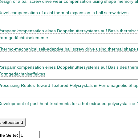
Design of a ball screw drive wear compensation using shape memory al
Novel compensation of axial thermal expansion in ball screw drives
Vorspannkompensation eines Doppelmuttersystems auf Basis thermisc
Formgedächtniselemente
Thermo-mechanical self-adaptive ball screw drive using thermal shape
Vorspannkompensation eines Doppelmuttersystems auf Basis des ther
Formgedächtniseffektes
Processing Routes Toward Textured Polycrystals in Ferromagnetic Sha
Development of post heat treatments for a hot extruded polycrystalline
lle Seite: