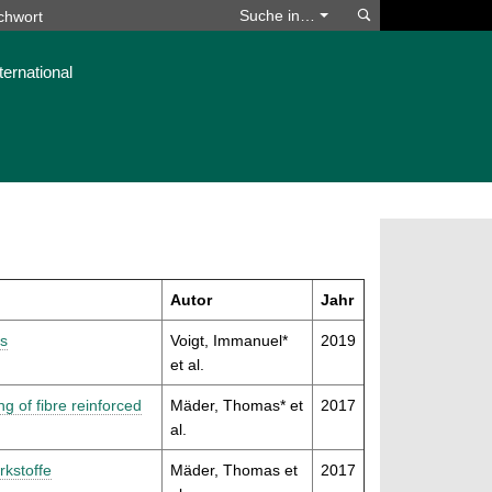
Suchen
Suche in…
ternational
Autor
Jahr
ls
Voigt, Immanuel*
2019
et al.
g of fibre reinforced
Mäder, Thomas* et
2017
al.
rkstoffe
Mäder, Thomas et
2017