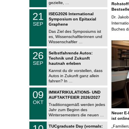
i
gezielte, …
Rohstoff
0
t
2
Bestsell
z
T
6
2
21
ISEG2026 International
U
Dr. Jakob
1
Symposium on Epitaxial
C
.
Internati
SEP
h
Graphene
0
e
Buches da
9
Das Ziel des Symposiums ist
m
.
es, Wissenschaftlerinnen und
n
2
i
Wissenschaftler …
0
t
2
z
T
6
2
26
Selbstfahrende Autos:
U
6
Technik und Zukunft
C
.
SEP
h
hautnah erleben
0
e
9
Kannst du dir vorstellen, dass
m
.
Autos in Zukunft ganz allein
n
2
i
fahren? In …
0
t
2
z
T
6
0
09
IMMATRIKULATIONS- UND
U
9
AUFTAKTFEIER 2026/2027
C
.
OKT
h
1
Traditionsgemäß werden jedes
e
0
Jahr zum Beginn des
m
.
Neuer E-
Wintersemesters die neuen …
n
2
ist onlin
i
0
Z
t
1
10
2
TUCgraduate Day (vormals:
„Familien
e
z