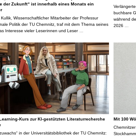
e der Zukunft“ ist innerhalb eines Monats ein
Verlängerte
er
buchbare Gr
 Kullik, Wissenschaftlicher Mitarbeiter der Professur
während der
onale Politik der TU Chemnitz, traf mit dem Thema seines
2026 …
s Interesse vieler Leserinnen und Leser …
Learning-Kurs zur KI-gestützten Literaturrecherche
Mit 100 Wö
e
Chemnitzer 
zuwachs“ in der Universitätsbibliothek der TU Chemnitz:
Stockhammer