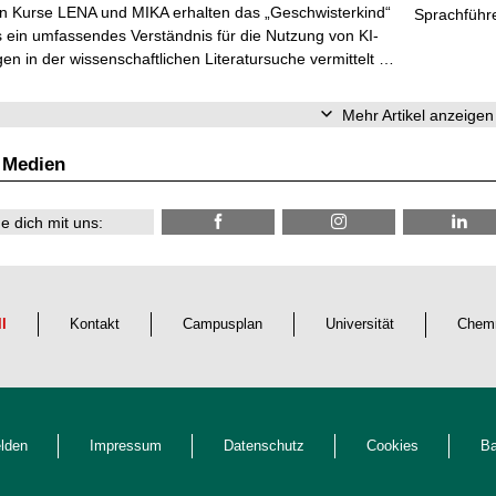
en Kurse LENA und MIKA erhalten das „Geschwisterkind“
Sprachführ
 ein umfassendes Verständnis für die Nutzung von KI-
n in der wissenschaftlichen Literatursuche vermittelt …
Mehr Artikel anzeigen
 Medien
e dich mit uns:
ll
Kontakt
Campusplan
Universität
Chemn
lden
Impressum
Datenschutz
Cookies
Ba