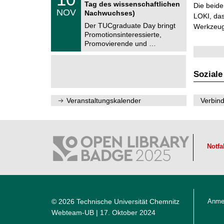
0
6
Tag des wissenschaftlichen
n
Die beid
.
NOV
t
Nachwuchses)
1
LOKI, das
r
1
Der TUCgraduate Day bringt
Werkzeuge
u
.
Promotionsinteressierte,
m
2
f
Promovierende und …
0
ü
2
r
6
d
e
Soziale
n
w
i
Veranstaltungskalender
Verbind
s
s
e
n
s
c
Notfa
h
a
f
t
l
i
c
h
© 2026 Technische Universität Chemnitz
Anme
e
Webteam-UB
| 17. Oktober 2024
n
N