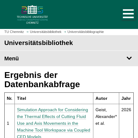
S
S
t
p
a
r
r
i
t
n
TU Chemnitz
Universitätsbibliothek
Universitätsbibliographie
s
g
Universitätsbibliothek
e
e
i
z
t
Menü
u
e
m
a
H
Ergebnis der
u
a
Datenbankabfrage
f
u
r
p
u
Nr.
Titel
Autor
Jahr
t
f
i
Simulation Approach for Considering
Geist,
2026
e
n
the Thermal Effects of Cutting Fluid
Alexander*
n
h
1
Use and Axis Movements in the
et al.
a
Machine Tool Workspace via Coupled
l
CFD Models