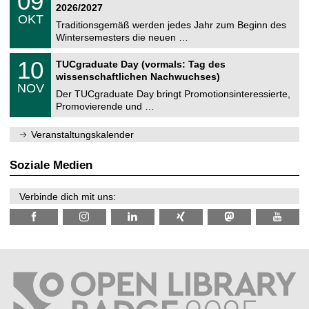
09
t
9
2
2026/2027
C
z
.
6
OKT
h
1
Traditionsgemäß werden jedes Jahr zum Beginn des
e
0
Wintersemesters die neuen …
m
.
n
2
Z
i
1
10
TUCgraduate Day (vormals: Tag des
0
e
t
0
2
wissenschaftlichen Nachwuchses)
n
z
.
6
NOV
t
1
Der TUCgraduate Day bringt Promotionsinteressierte,
r
1
Promovierende und …
u
.
m
2
f
0
Veranstaltungskalender
ü
2
r
6
d
Soziale Medien
e
n
w
Verbinde dich mit uns:
i
s
s
e
n
s
c
h
a
f
t