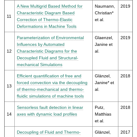
A New Multigrid Based Method for
Naumann,
2019
Characteristic Diagram Based
Christian*
11
Correction of Thermo-Elastic
et al.
Deformations in Machine Tools
Parameterization of Environmental
Glaenzel,
2019
Influences by Automated
Janine et
12
Characteristic Diagrams for the
al.
Decoupled Fluid and Structural-
mechanical Simulations
Efficient quantification of free and
Glänzel,
2018
forced convection via the decoupling
Janine* et
13
of thermo-mechanical and thermo-
al.
fluidic simulations of machine tools
Sensorless fault detection in linear
Putz,
2018
14
axes with dynamic load profiles
Matthias
et al.
Decoupling of Fluid and Thermo-
Glänzel,
2017