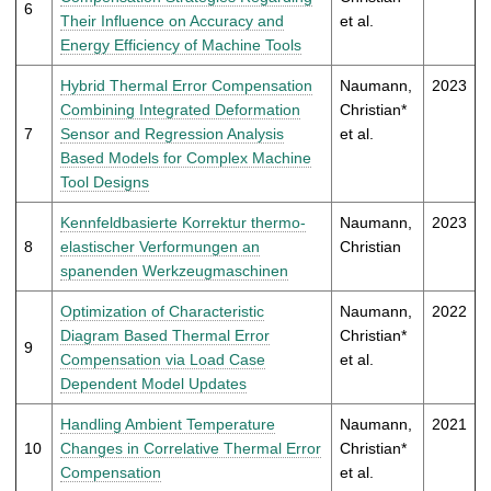
6
Their Influence on Accuracy and
et al.
Energy Efficiency of Machine Tools
Hybrid Thermal Error Compensation
Naumann,
2023
Combining Integrated Deformation
Christian*
7
Sensor and Regression Analysis
et al.
Based Models for Complex Machine
Tool Designs
Kennfeldbasierte Korrektur thermo-
Naumann,
2023
8
elastischer Verformungen an
Christian
spanenden Werkzeugmaschinen
Optimization of Characteristic
Naumann,
2022
Diagram Based Thermal Error
Christian*
9
Compensation via Load Case
et al.
Dependent Model Updates
Handling Ambient Temperature
Naumann,
2021
10
Changes in Correlative Thermal Error
Christian*
Compensation
et al.