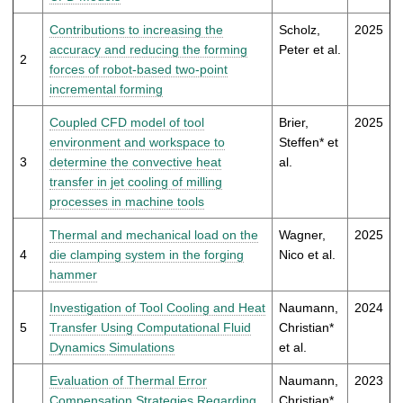
t
Contributions to increasing the
Scholz,
2025
accuracy and reducing the forming
Peter et al.
2
forces of robot-based two-point
incremental forming
Coupled CFD model of tool
Brier,
2025
environment and workspace to
Steffen* et
3
determine the convective heat
al.
transfer in jet cooling of milling
processes in machine tools
Thermal and mechanical load on the
Wagner,
2025
4
die clamping system in the forging
Nico et al.
hammer
Investigation of Tool Cooling and Heat
Naumann,
2024
5
Transfer Using Computational Fluid
Christian*
Dynamics Simulations
et al.
Evaluation of Thermal Error
Naumann,
2023
Compensation Strategies Regarding
Christian*