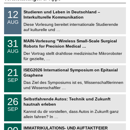
S
1
12
Studieren und Leben in Deutschland –
o
2
Interkulturelle Kommunikation
n
.
AUG
s
0
Diese Vorlesung bereitet internationale Studierende
t
8
auf kulturelle und …
i
.
g
2
T
e
3
31
MAIN-Vorlesung "Wireless Small-Scale Surgical
0
U
1
2
Robots for Precision Medical …
C
.
6
AUG
h
0
Der Vortrag stellt drahtlose medizinische Mikroroboter
e
8
für gezielte, …
m
.
n
2
T
i
2
21
ISEG2026 International Symposium on Epitaxial
0
U
t
1
2
Graphene
C
z
.
6
SEP
h
0
Das Ziel des Symposiums ist es, Wissenschaftlerinnen
e
9
und Wissenschaftler …
m
.
n
2
T
i
2
26
Selbstfahrende Autos: Technik und Zukunft
0
U
t
6
2
hautnah erleben
C
z
.
6
SEP
h
0
Kannst du dir vorstellen, dass Autos in Zukunft ganz
e
9
allein fahren? In …
m
.
n
2
T
i
0
IMMATRIKULATIONS- UND AUFTAKTFEIER
0
U