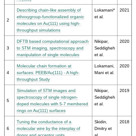
t
Describing chain-like assembly of
Lokamani*
2021
ethoxygroup-functionalized organic
et al.
2
molecules on Au(111) using high-
throughput simulations
DFTB based computational approach
Nikipar,
2020
3
to STM imaging, spectroscopy and
Seddigheh
manipulation of single molecules
et al.
Molecular chain formation at
Lokamani,
2020
4
surfaces: PEEB/Au(111) - A high-
Mani et al.
throughput Study
Simulation of STM images and
Nikipar,
2019
spectroscopy of single nitrogen-
Seddigheh
5
doped molecules with 5-7 membered
et al.
rings on Au(111) surfaces
Tuning the conductance of a
Skidin,
2018
6
molecular wire by the interplay of
Dmitry et
donor and acceptor units
al.