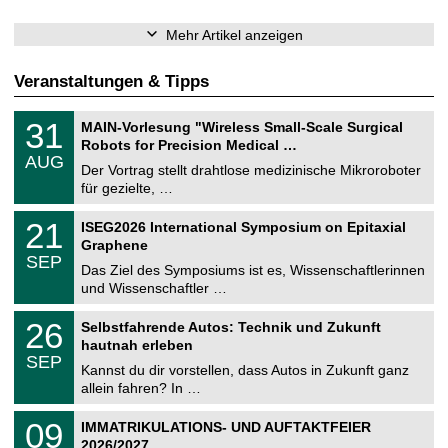
Mehr Artikel anzeigen
Veranstaltungen & Tipps
T
3
31
MAIN-Vorlesung "Wireless Small-Scale Surgical
U
1
Robots for Precision Medical …
C
.
AUG
h
0
Der Vortrag stellt drahtlose medizinische Mikroroboter
e
8
für gezielte, …
m
.
n
2
T
i
2
21
ISEG2026 International Symposium on Epitaxial
0
U
t
1
2
Graphene
C
z
.
6
SEP
h
0
Das Ziel des Symposiums ist es, Wissenschaftlerinnen
e
9
und Wissenschaftler …
m
.
n
2
T
i
2
26
Selbstfahrende Autos: Technik und Zukunft
0
U
t
6
2
hautnah erleben
C
z
.
6
SEP
h
0
Kannst du dir vorstellen, dass Autos in Zukunft ganz
e
9
allein fahren? In …
m
.
n
2
T
i
0
09
IMMATRIKULATIONS- UND AUFTAKTFEIER
0
U
t
9
2
2026/2027
C