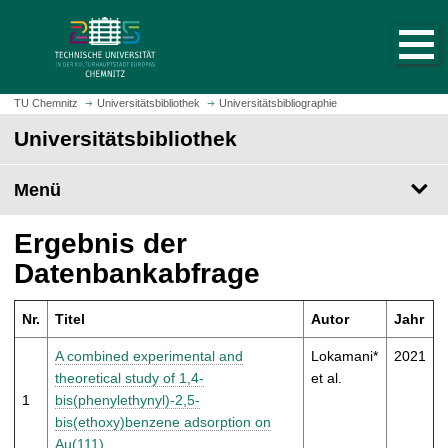
S
S
t
p
a
r
r
i
t
n
TU Chemnitz
Universitätsbibliothek
Universitätsbibliographie
s
g
Universitätsbibliothek
e
e
i
z
t
Menü
u
e
m
a
H
Ergebnis der
u
a
Datenbankabfrage
f
u
r
p
u
Nr.
Titel
Autor
Jahr
t
f
i
A combined experimental and
Lokamani*
2021
e
n
theoretical study of 1,4-
et al.
n
h
1
bis(phenylethynyl)-2,5-
a
bis(ethoxy)benzene adsorption on
l
Au(111)