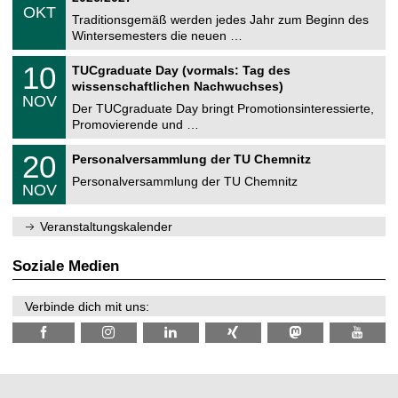
z
.
6
OKT
h
1
Traditionsgemäß werden jedes Jahr zum Beginn des
e
0
Wintersemesters die neuen …
m
.
n
2
Z
i
1
10
TUCgraduate Day (vormals: Tag des
0
e
t
0
2
wissenschaftlichen Nachwuchses)
n
z
.
6
NOV
t
1
Der TUCgraduate Day bringt Promotionsinteressierte,
r
1
Promovierende und …
u
.
m
2
T
f
2
20
Personalversammlung der TU Chemnitz
0
U
ü
0
2
C
r
Personalversammlung der TU Chemnitz
.
6
NOV
h
d
1
e
e
1
m
n
.
Veranstaltungskalender
n
w
2
i
i
0
t
s
2
Soziale Medien
z
s
6
e
n
Verbinde dich mit uns:
s
c
h
a
f
t
l