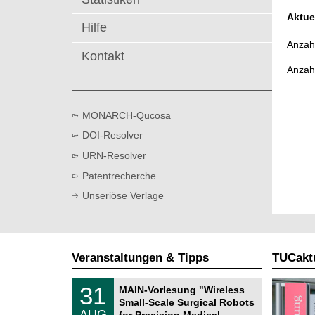
t
Aktue
Hilfe
Anzahl
Kontakt
Anzah
MONARCH-Qucosa
DOI-Resolver
URN-Resolver
Patentrecherche
Unseriöse Verlage
Veranstaltungen & Tipps
TUCaktu
T
3
31
MAIN-Vorlesung "Wireless
U
1
Small-Scale Surgical Robots
C
.
AUG
h
for Precision Medical …