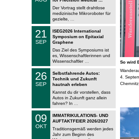
0
e
8
Der Vortrag stellt drahtlose
m
.
medizinische Mikroroboter für
n
2
i
gezielte, …
0
t
2
z
T
6
2
21
ISEG2026 International
U
1
Symposium on Epitaxial
C
.
SEP
h
Graphene
0
e
9
Das Ziel des Symposiums ist
m
.
es, Wissenschaftlerinnen und
n
2
i
Wissenschaftler …
So wird 
0
t
2
z
T
Wanderaus
6
2
26
Selbstfahrende Autos:
U
6
4. Septem
Technik und Zukunft
C
.
SEP
Chemnitz
h
hautnah erleben
0
e
9
Kannst du dir vorstellen, dass
m
.
Autos in Zukunft ganz allein
n
2
i
fahren? In …
0
t
2
z
T
6
0
09
IMMATRIKULATIONS- UND
U
9
AUFTAKTFEIER 2026/2027
C
.
OKT
h
1
Traditionsgemäß werden jedes
e
0
Jahr zum Beginn des
m
.