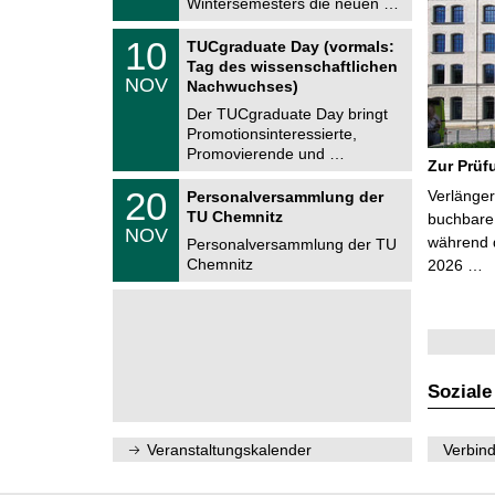
Wintersemesters die neuen …
n
2
i
0
Z
t
1
10
2
TUCgraduate Day (vormals:
e
z
0
6
Tag des wissenschaftlichen
n
.
NOV
t
Nachwuchses)
1
r
1
Der TUCgraduate Day bringt
u
.
Promotionsinteressierte,
m
2
f
Promovierende und …
0
Zur Prüf
ü
2
r
T
6
2
20
Verlänger
Personalversammlung der
d
U
0
TU Chemnitz
e
C
buchbare 
.
NOV
n
h
während d
1
Personalversammlung der TU
w
e
1
Chemnitz
2026 …
i
m
.
s
n
2
s
i
0
e
t
2
n
z
6
s
c
h
Soziale
a
f
t
l
Veranstaltungskalender
Verbind
i
c