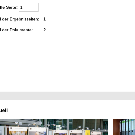
lle Seite:
 der Ergebnisseiten:
1
l der Dokumente:
2
ell