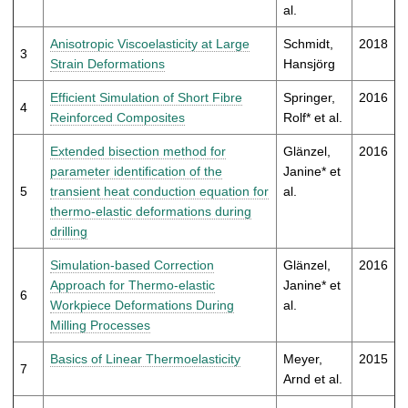
t
al.
Anisotropic Viscoelasticity at Large
Schmidt,
2018
3
Strain Deformations
Hansjörg
Efficient Simulation of Short Fibre
Springer,
2016
4
Reinforced Composites
Rolf* et al.
Extended bisection method for
Glänzel,
2016
parameter identification of the
Janine* et
5
transient heat conduction equation for
al.
thermo-elastic deformations during
drilling
Simulation-based Correction
Glänzel,
2016
Approach for Thermo-elastic
Janine* et
6
Workpiece Deformations During
al.
Milling Processes
Basics of Linear Thermoelasticity
Meyer,
2015
7
Arnd et al.