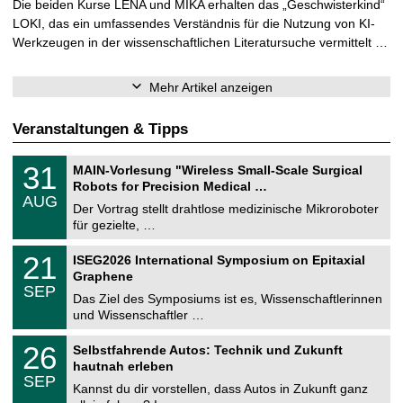
Die beiden Kurse LENA und MIKA erhalten das „Geschwisterkind“
LOKI, das ein umfassendes Verständnis für die Nutzung von KI-
Werkzeugen in der wissenschaftlichen Literatursuche vermittelt …
Mehr Artikel anzeigen
Veranstaltungen & Tipps
T
3
31
MAIN-Vorlesung "Wireless Small-Scale Surgical
U
1
Robots for Precision Medical …
C
.
AUG
h
0
Der Vortrag stellt drahtlose medizinische Mikroroboter
e
8
für gezielte, …
m
.
n
2
T
i
2
21
ISEG2026 International Symposium on Epitaxial
0
U
t
1
2
Graphene
C
z
.
6
SEP
h
0
Das Ziel des Symposiums ist es, Wissenschaftlerinnen
e
9
und Wissenschaftler …
m
.
n
2
T
i
2
26
Selbstfahrende Autos: Technik und Zukunft
0
U
t
6
2
hautnah erleben
C
z
.
6
SEP
h
0
Kannst du dir vorstellen, dass Autos in Zukunft ganz
e
9