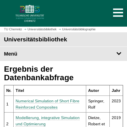
S
S
t
p
a
r
r
i
t
n
TU Chemnitz
Universitätsbibliothek
Universitätsbibliographie
s
g
Universitätsbibliothek
e
e
i
z
t
Menü
u
e
m
a
H
Ergebnis der
u
a
Datenbankabfrage
f
u
r
p
u
Nr.
Titel
Autor
Jahr
t
f
i
Numerical Simulation of Short Fibre
Springer,
2023
e
1
n
Reinforced Composites
Rolf
n
h
a
Modellierung, integrative Simulation
Dietze,
2019
l
2
und Optimierung
Robert et