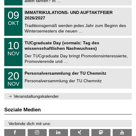
allein fahren? In …
m
.
n
2
T
i
0
09
IMMATRIKULATIONS- UND AUFTAKTFEIER
0
U
t
9
2
2026/2027
C
z
.
6
OKT
h
1
Traditionsgemäß werden jedes Jahr zum Beginn des
e
0
Wintersemesters die neuen …
m
.
n
2
Z
i
1
10
TUCgraduate Day (vormals: Tag des
0
e
t
0
2
wissenschaftlichen Nachwuchses)
n
z
.
6
NOV
t
1
Der TUCgraduate Day bringt Promotionsinteressierte,
r
1
Promovierende und …
u
.
m
2
T
f
2
20
Personalversammlung der TU Chemnitz
0
U
ü
0
2
C
r
Personalversammlung der TU Chemnitz
.
6
NOV
h
d
1
e
e
1
m
n
.
Veranstaltungskalender
n
w
2
i
i
0
t
s
2
Soziale Medien
z
s
6
e
n
Verbinde dich mit uns:
s
c
h