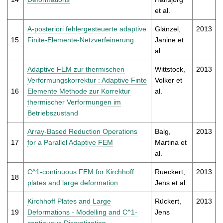
et al.
A-posteriori fehlergesteuerte adaptive
Glänzel,
2013
15
Finite-Elemente-Netzverfeinerung
Janine et
al.
Adaptive FEM zur thermischen
Wittstock,
2013
Verformungskorrektur : Adaptive Finte
Volker et
16
Elemente Methode zur Korrektur
al.
thermischer Verformungen im
Betriebszustand
Array-Based Reduction Operations
Balg,
2013
17
for a Parallel Adaptive FEM
Martina et
al.
C^1-continuous FEM for Kirchhoff
Rueckert,
2013
18
plates and large deformation
Jens et al.
Kirchhoff Plates and Large
Rückert,
2013
19
Deformations - Modelling and C^1-
Jens
continuous Discretization