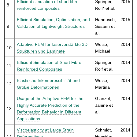
Efficient simulation of short fibre
Springer,
2015
8
reinforced composites
Rolf* et al.
Efficient Simulation, Optimization, and
Hannusch,
2015
9
Validation of Lightweight Structures
Susann et
al.
Adaptive FEM für faserverstärkte 3D-
Weise,
2014
10
Strukturen und Laminate
Michael
Efficient Simulation of Short Fibre
Springer,
2014
11
Reinforced Composites
Rolf et al.
Elastische Inkompressibilität und
Weise,
2014
12
Große Deformationen
Martina
Usage of the Adaptive FEM for the
Glänzel,
2014
Highly Accurate Prediction of the
Janine et
13
Deformation Behavior in Different
al.
Applications
Viscoelasticity at Large Strain
Schmidt,
2014
14
Deformations
Hansjörg