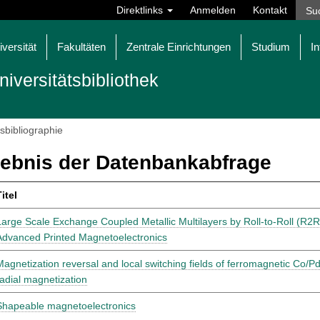
Direktlinks
Anmelden
Kontakt
iversität
Fakultäten
Zentrale Einrichtungen
Studium
In
niversitätsbibliothek
tsbibliographie
ebnis der Datenbankabfrage
itel
Large Scale Exchange Coupled Metallic Multilayers by Roll-to-Roll (R2R
Advanced Printed Magnetoelectronics
Magnetization reversal and local switching fields of ferromagnetic Co/P
radial magnetization
Shapeable magnetoelectronics