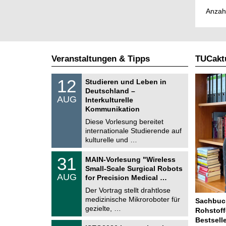
Anzah
Veranstaltungen & Tipps
TUCaktu
S
1
12
Studieren und Leben in
o
2
Deutschland –
n
.
AUG
s
Interkulturelle
0
t
Kommunikation
8
i
.
Diese Vorlesung bereitet
g
2
e
internationale Studierende auf
0
kulturelle und …
2
6
T
3
31
MAIN-Vorlesung "Wireless
U
1
Small-Scale Surgical Robots
C
.
AUG
h
for Precision Medical …
0
e
8
Der Vortrag stellt drahtlose
m
.
medizinische Mikroroboter für
n
Sachbuch
2
i
gezielte, …
Rohstoff
0
t
2
Bestsell
z
T
6