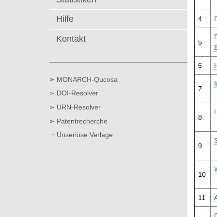
t
Hilfe
4
Kontakt
5
6
MONARCH-Qucosa
7
DOI-Resolver
URN-Resolver
8
Patentrecherche
Unseriöse Verlage
9
10
11