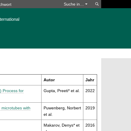
Suchen
Suche in…
ternational
Autor
Jahr
) Process for
Gupta, Preeti* et al.
2022
d microtubes with
Puwenberg, Norbert
2019
et al.
Makarov, Denys* et
2016