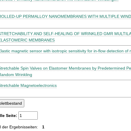
ROLLED-UP PERMALLOY NANOMEMBRANES WITH MULTIPLE WIN
STRETCHABILITY AND SELF-HEALING OF WRINKLED GMR MULTIL
ELASTOMERIC MEMBRANES
Elastic magnetic sensor with isotropic sensitivity for in-flow detection of
Stretchable Spin Valves on Elastomer Membranes by Predetermined Per
Random Wrinkling
Stretchable Magnetoelectronics
lle Seite:
 der Ergebnisseiten:
1