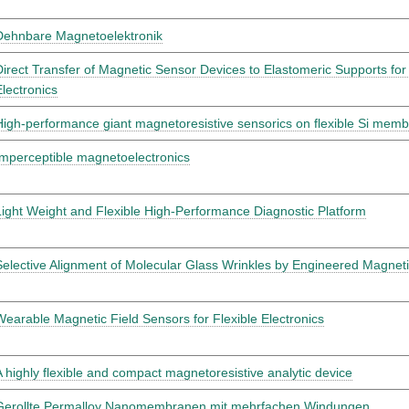
Dehnbare Magnetoelektronik
Direct Transfer of Magnetic Sensor Devices to Elastomeric Supports for
Electronics
High-performance giant magnetoresistive sensorics on flexible Si mem
Imperceptible magnetoelectronics
Light Weight and Flexible High-Performance Diagnostic Platform
Selective Alignment of Molecular Glass Wrinkles by Engineered Magnet
Wearable Magnetic Field Sensors for Flexible Electronics
A highly flexible and compact magnetoresistive analytic device
Gerollte Permalloy Nanomembranen mit mehrfachen Windungen