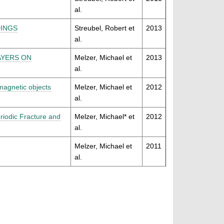
al.
DINGS
Streubel, Robert et
2013
al.
AYERS ON
Melzer, Michael et
2013
al.
 magnetic objects
Melzer, Michael et
2012
al.
iodic Fracture and
Melzer, Michael* et
2012
al.
Melzer, Michael et
2011
al.