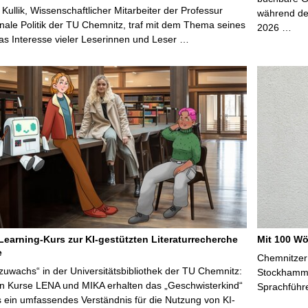
 Kullik, Wissenschaftlicher Mitarbeiter der Professur
während der
onale Politik der TU Chemnitz, traf mit dem Thema seines
2026 …
s Interesse vieler Leserinnen und Leser …
Learning-Kurs zur KI-gestützten Literaturrecherche
Mit 100 Wö
e
Chemnitzer 
zuwachs“ in der Universitätsbibliothek der TU Chemnitz:
Stockhammer
en Kurse LENA und MIKA erhalten das „Geschwisterkind“
Sprachführ
 ein umfassendes Verständnis für die Nutzung von KI-