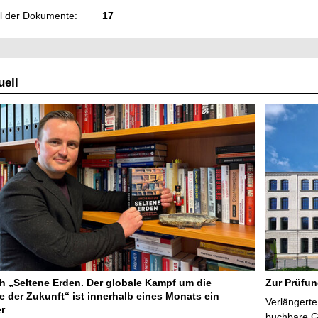
l der Dokumente:
17
ell
 „Seltene Erden. Der globale Kampf um die
Zur Prüfun
e der Zukunft“ ist innerhalb eines Monats ein
Verlängerte
er
buchbare Gr