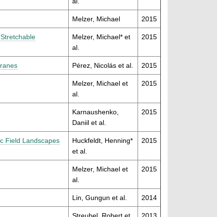
al.
Melzer, Michael
2015
 Stretchable
Melzer, Michael* et
2015
al.
branes
Pérez, Nicolás et al.
2015
Melzer, Michael et
2015
al.
Karnaushenko,
2015
Daniil et al.
ic Field Landscapes
Huckfeldt, Henning*
2015
et al.
Melzer, Michael et
2015
al.
Lin, Gungun et al.
2014
Streubel, Robert et
2013