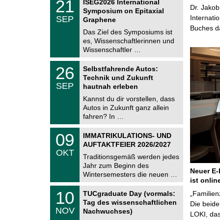
2
21
ISEG2026 International
U
Dr. Jakob
1
Symposium on Epitaxial
C
.
Internati
SEP
h
Graphene
0
e
Buches da
9
Das Ziel des Symposiums ist
m
.
es, Wissenschaftlerinnen und
n
2
i
Wissenschaftler …
0
t
2
z
T
6
2
26
Selbstfahrende Autos:
U
6
Technik und Zukunft
C
.
SEP
h
hautnah erleben
0
e
9
Kannst du dir vorstellen, dass
m
.
Autos in Zukunft ganz allein
n
2
i
fahren? In …
0
t
2
z
T
6
0
09
IMMATRIKULATIONS- UND
U
9
AUFTAKTFEIER 2026/2027
C
.
OKT
h
1
Traditionsgemäß werden jedes
e
0
Jahr zum Beginn des
m
.
Neuer E-
Wintersemesters die neuen …
n
2
ist onlin
i
0
Z
t
1
10
2
TUCgraduate Day (vormals:
„Familien
e
z
0
6
Tag des wissenschaftlichen
n
Die beid
.
NOV
t
Nachwuchses)
1
LOKI, das
r