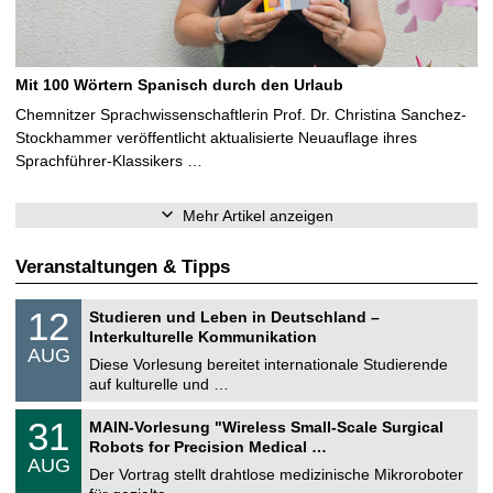
Mit 100 Wörtern Spanisch durch den Urlaub
Chemnitzer Sprachwissenschaftlerin Prof. Dr. Christina Sanchez-
Stockhammer veröffentlicht aktualisierte Neuauflage ihres
Sprachführer-Klassikers …
Mehr Artikel anzeigen
Veranstaltungen & Tipps
S
1
12
Studieren und Leben in Deutschland –
o
2
Interkulturelle Kommunikation
n
.
AUG
s
0
Diese Vorlesung bereitet internationale Studierende
t
8
auf kulturelle und …
i
.
g
2
T
e
3
31
MAIN-Vorlesung "Wireless Small-Scale Surgical
0
U
1
2
Robots for Precision Medical …
C
.
6
AUG
h
0
Der Vortrag stellt drahtlose medizinische Mikroroboter
e
8