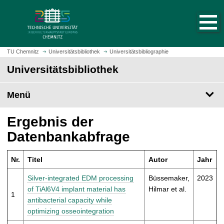
S
S
t
p
a
r
r
i
t
n
TU Chemnitz
Universitätsbibliothek
Universitätsbibliographie
s
g
Universitätsbibliothek
e
e
i
z
t
Menü
u
e
m
a
H
Ergebnis der
u
a
Datenbankabfrage
f
u
r
p
u
Nr.
Titel
Autor
Jahr
t
f
i
Silver-integrated EDM processing
Büssemaker,
2023
e
n
of TiAl6V4 implant material has
Hilmar et al.
n
1
h
antibacterial capacity while
a
optimizing osseointegration
l