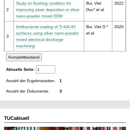
t
Study on flushing condition for
Bui, Viet
2022
2
improving silver deposition in silver
Duc* et al.
nano-powder mixed EDM
Antibacterial coating of Ti-6Al-4V
Bui, Viet D.*
2020
surfaces using silver nano-powder
et al.
3
mixed electrical discharge
machining
Aktuelle Seite:
Anzahl der Ergebnisseiten:
1
Anzahl der Dokumente:
3
TUCaktuell