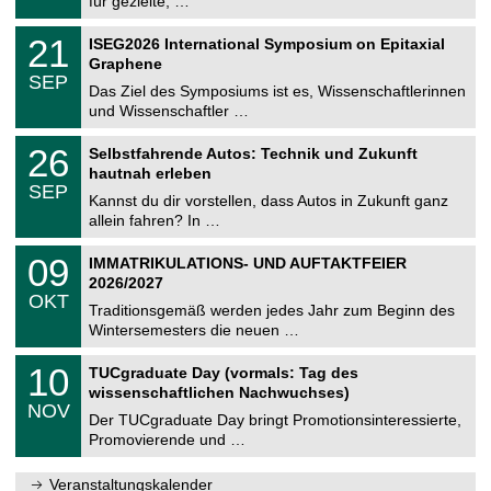
für gezielte, …
m
.
n
2
T
i
2
21
ISEG2026 International Symposium on Epitaxial
0
U
t
1
2
Graphene
C
z
.
6
SEP
h
0
Das Ziel des Symposiums ist es, Wissenschaftlerinnen
e
9
und Wissenschaftler …
m
.
n
2
T
i
2
26
Selbstfahrende Autos: Technik und Zukunft
0
U
t
6
2
hautnah erleben
C
z
.
6
SEP
h
0
Kannst du dir vorstellen, dass Autos in Zukunft ganz
e
9
allein fahren? In …
m
.
n
2
T
i
0
09
IMMATRIKULATIONS- UND AUFTAKTFEIER
0
U
t
9
2
2026/2027
C
z
.
6
OKT
h
1
Traditionsgemäß werden jedes Jahr zum Beginn des
e
0
Wintersemesters die neuen …
m
.
n
2
Z
i
1
10
TUCgraduate Day (vormals: Tag des
0
e
t
0
2
wissenschaftlichen Nachwuchses)
n
z
.
6
NOV
t
1
Der TUCgraduate Day bringt Promotionsinteressierte,
r
1
Promovierende und …
u
.
m
2
f
0
Veranstaltungskalender