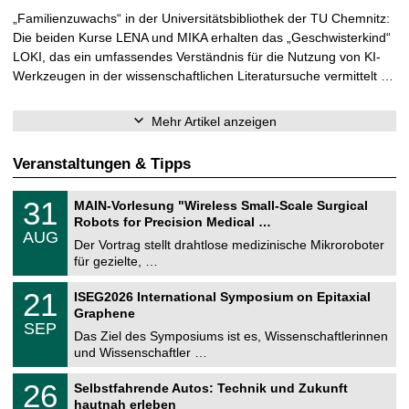
„Familienzuwachs“ in der Universitätsbibliothek der TU Chemnitz:
Die beiden Kurse LENA und MIKA erhalten das „Geschwisterkind“
LOKI, das ein umfassendes Verständnis für die Nutzung von KI-
Werkzeugen in der wissenschaftlichen Literatursuche vermittelt …
Mehr Artikel anzeigen
Veranstaltungen & Tipps
T
3
31
MAIN-Vorlesung "Wireless Small-Scale Surgical
U
1
Robots for Precision Medical …
C
.
AUG
h
0
Der Vortrag stellt drahtlose medizinische Mikroroboter
e
8
für gezielte, …
m
.
n
2
T
i
2
21
ISEG2026 International Symposium on Epitaxial
0
U
t
1
2
Graphene
C
z
.
6
SEP
h
0
Das Ziel des Symposiums ist es, Wissenschaftlerinnen
e
9
und Wissenschaftler …
m
.
n
2
T
i
2
26
Selbstfahrende Autos: Technik und Zukunft
0
U
t
6
2
hautnah erleben
C