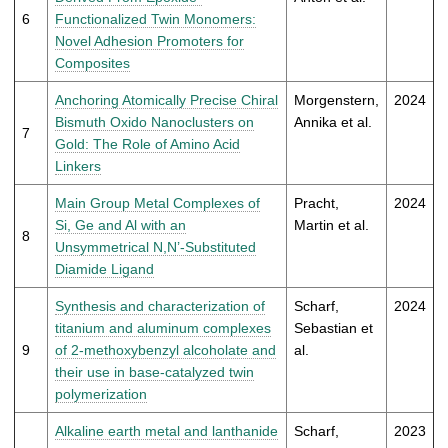
6
Functionalized Twin Monomers:
Novel Adhesion Promoters for
Composites
Anchoring Atomically Precise Chiral
Morgenstern,
2024
Bismuth Oxido Nanoclusters on
Annika et al.
7
Gold: The Role of Amino Acid
Linkers
Main Group Metal Complexes of
Pracht,
2024
Si, Ge and Al with an
Martin et al.
8
Unsymmetrical N,N’-Substituted
Diamide Ligand
Synthesis and characterization of
Scharf,
2024
titanium and aluminum complexes
Sebastian et
9
of 2-methoxybenzyl alcoholate and
al.
their use in base-catalyzed twin
polymerization
Alkaline earth metal and lanthanide
Scharf,
2023