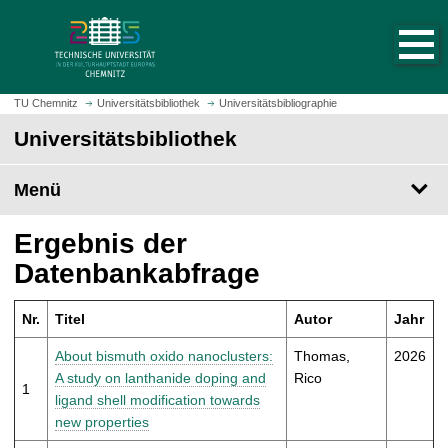
S
S
t
p
a
r
r
i
t
n
TU Chemnitz
Universitätsbibliothek
Universitätsbibliographie
s
g
Universitätsbibliothek
e
e
i
z
t
Menü
u
e
m
a
H
Ergebnis der
u
a
Datenbankabfrage
f
u
r
p
u
Nr.
Titel
Autor
Jahr
t
f
i
About bismuth oxido nanoclusters:
Thomas,
2026
e
n
A study on lanthanide doping and
Rico
n
1
h
ligand shell modification towards
a
new properties
l