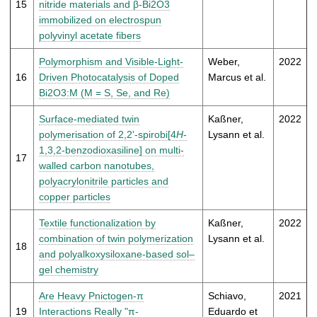
15
nitride materials and β-Bi2O3
immobilized on electrospun
polyvinyl acetate fibers
Polymorphism and Visible-Light-
Weber,
2022
16
Driven Photocatalysis of Doped
Marcus et al.
Bi2O3:M (M = S, Se, and Re)
Surface-mediated twin
Kaßner,
2022
polymerisation of 2,2'-spirobi[4
H
-
Lysann et al.
1,3,2-benzodioxasiline] on multi-
17
walled carbon nanotubes,
polyacrylonitrile particles and
copper particles
Textile functionalization by
Kaßner,
2022
combination of twin polymerization
Lysann et al.
18
and polyalkoxysiloxane-based sol–
gel chemistry
Are Heavy Pnictogen-π
Schiavo,
2021
19
Interactions Really "π-
Eduardo et