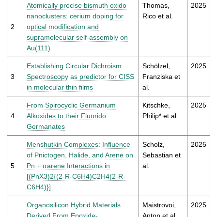
t
Atomically precise bismuth oxido
Thomas,
2025
nanoclusters: cerium doping for
Rico et al.
2
optical modification and
supramolecular self-assembly on
Au(111)
Establishing Circular Dichroism
Schölzel,
2025
3
Spectroscopy as predictor for CISS
Franziska et
in molecular thin films
al.
From Spirocyclic Germanium
Kitschke,
2025
4
Alkoxides to their Fluorido
Philip* et al.
Germanates
Menshutkin Complexes: Influence
Scholz,
2025
of Pnictogen, Halide, and Arene on
Sebastian et
5
Pn···πarene Interactions in
al.
[(PnX3)2{(2-R-C6H4)C2H4(2-R-
C6H4)}]
Organosilicon Hybrid Materials
Maistrovoi,
2025
Derived From Epoxide-
Anton et al.