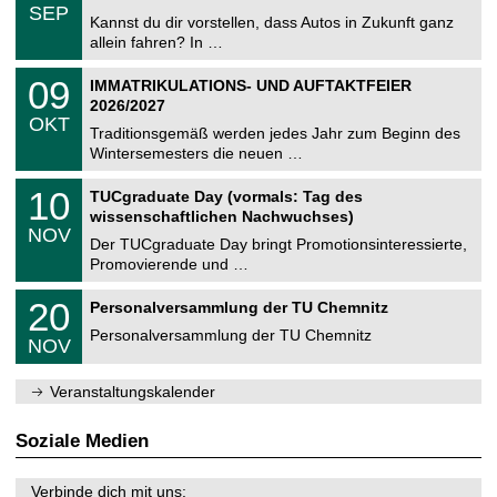
z
.
6
SEP
h
0
Kannst du dir vorstellen, dass Autos in Zukunft ganz
e
9
allein fahren? In …
m
.
n
2
T
i
0
09
IMMATRIKULATIONS- UND AUFTAKTFEIER
0
U
t
9
2
2026/2027
C
z
.
6
OKT
h
1
Traditionsgemäß werden jedes Jahr zum Beginn des
e
0
Wintersemesters die neuen …
m
.
n
2
Z
i
1
10
TUCgraduate Day (vormals: Tag des
0
e
t
0
2
wissenschaftlichen Nachwuchses)
n
z
.
6
NOV
t
1
Der TUCgraduate Day bringt Promotionsinteressierte,
r
1
Promovierende und …
u
.
m
2
T
f
2
20
Personalversammlung der TU Chemnitz
0
U
ü
0
2
C
r
Personalversammlung der TU Chemnitz
.
6
NOV
h
d
1
e
e
1
m
n
.
Veranstaltungskalender
n
w
2
i
i
0
t
s
2
Soziale Medien
z
s
6
e
n
Verbinde dich mit uns: