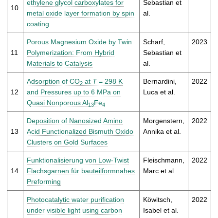
ethylene glycol carboxylates for
Sebastian et
10
metal oxide layer formation by spin
al.
coating
Porous Magnesium Oxide by Twin
Scharf,
2023
11
Polymerization: From Hybrid
Sebastian et
Materials to Catalysis
al.
Adsorption of CO
at
T
= 298 K
Bernardini,
2022
2
12
and Pressures up to 6 MPa on
Luca et al.
Quasi Nonporous Al
Fe
13
4
Deposition of Nanosized Amino
Morgenstern,
2022
13
Acid Functionalized Bismuth Oxido
Annika et al.
Clusters on Gold Surfaces
Funktionalisierung von Low-Twist
Fleischmann,
2022
14
Flachsgarnen für bauteilformnahes
Marc et al.
Preforming
Photocatalytic water purification
Köwitsch,
2022
under visible light using carbon
Isabel et al.