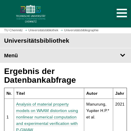
S
S
t
p
a
r
r
i
t
n
TU Chemnitz
Universitätsbibliothek
Universitätsbibliographie
s
g
Universitätsbibliothek
e
e
i
z
t
Menü
u
e
m
a
H
Ergebnis der
u
a
Datenbankabfrage
f
u
r
p
u
Nr.
Titel
Autor
Jahr
t
f
i
Analysis of material property
Manurung,
2021
e
n
models on WAAM distortion using
Yupiter H.P.*
n
h
1
nonlinear numerical computation
et al.
a
and experimental verification with
l
P-GMAW