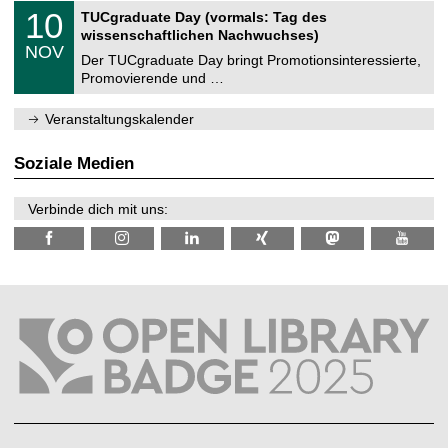
2
Z
i
1
10
TUCgraduate Day (vormals: Tag des
0
e
t
0
2
wissenschaftlichen Nachwuchses)
n
z
.
6
NOV
t
1
Der TUCgraduate Day bringt Promotionsinteressierte,
r
1
Promovierende und …
u
.
m
2
f
0
Veranstaltungskalender
ü
2
r
6
d
Soziale Medien
e
n
w
Verbinde dich mit uns:
i
s
s
e
n
s
c
h
a
f
t
l
i
c
h
e