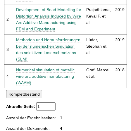
t
Development of Bead Modelling for
Prajadhiama,
2019
Distortion Analysis Induced by Wire
Keval P. et
2
Arc Additive Manufacturing using
al.
FEM and Experiment
Methoden und Herausforderungen
Lüder,
2019
bei der numerischen Simulation
Stephan et
3
des selektiven Laserschmelzens
al.
(SLM)
Numerical simulation of metallic
Graf, Marcel
2018
4
wire arc additive manufacturing
et al.
(WAAM)
Aktuelle Seite:
Anzahl der Ergebnisseiten:
1
Anzahl der Dokumente:
4