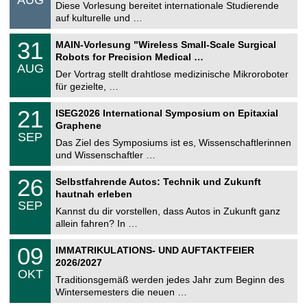
0
Diese Vorlesung bereitet internationale Studierende
t
8
auf kulturelle und …
i
.
g
2
T
e
3
31
MAIN-Vorlesung "Wireless Small-Scale Surgical
0
U
1
2
Robots for Precision Medical …
C
.
6
AUG
h
0
Der Vortrag stellt drahtlose medizinische Mikroroboter
e
8
für gezielte, …
m
.
n
2
T
i
2
21
ISEG2026 International Symposium on Epitaxial
0
U
t
1
2
Graphene
C
z
.
6
SEP
h
0
Das Ziel des Symposiums ist es, Wissenschaftlerinnen
e
9
und Wissenschaftler …
m
.
n
2
T
i
2
26
Selbstfahrende Autos: Technik und Zukunft
0
U
t
6
2
hautnah erleben
C
z
.
6
SEP
h
0
Kannst du dir vorstellen, dass Autos in Zukunft ganz
e
9
allein fahren? In …
m
.
n
2
T
i
0
09
IMMATRIKULATIONS- UND AUFTAKTFEIER
0
U
t
9
2
2026/2027
C
z
.
6
OKT
h
1
Traditionsgemäß werden jedes Jahr zum Beginn des
e
0
Wintersemesters die neuen …
m
.
n