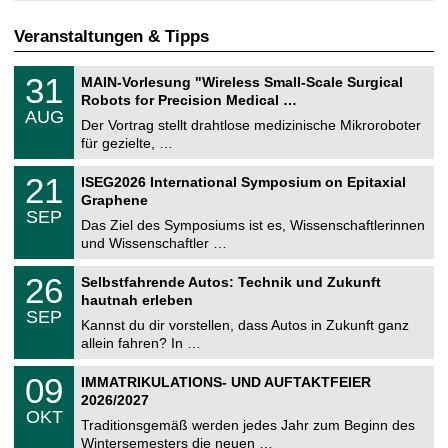
Veranstaltungen & Tipps
T
3
31
MAIN-Vorlesung "Wireless Small-Scale Surgical
U
1
Robots for Precision Medical …
C
.
AUG
h
0
Der Vortrag stellt drahtlose medizinische Mikroroboter
e
8
für gezielte, …
m
.
n
2
T
i
2
21
ISEG2026 International Symposium on Epitaxial
0
U
t
1
2
Graphene
C
z
.
6
SEP
h
0
Das Ziel des Symposiums ist es, Wissenschaftlerinnen
e
9
und Wissenschaftler …
m
.
n
2
T
i
2
26
Selbstfahrende Autos: Technik und Zukunft
0
U
t
6
2
hautnah erleben
C
z
.
6
SEP
h
0
Kannst du dir vorstellen, dass Autos in Zukunft ganz
e
9
allein fahren? In …
m
.
n
2
T
i
0
09
IMMATRIKULATIONS- UND AUFTAKTFEIER
0
U
t
9
2
2026/2027
C
z
.
6
OKT
h
1
Traditionsgemäß werden jedes Jahr zum Beginn des
e
0
Wintersemesters die neuen …
m