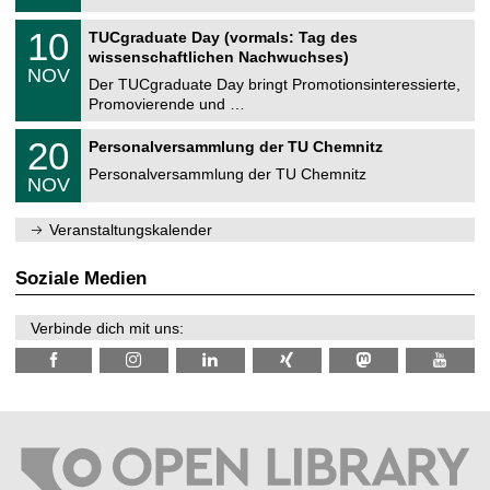
.
n
2
Z
i
1
10
TUCgraduate Day (vormals: Tag des
0
e
t
0
2
wissenschaftlichen Nachwuchses)
n
z
.
6
NOV
t
1
Der TUCgraduate Day bringt Promotionsinteressierte,
r
1
Promovierende und …
u
.
m
2
T
f
2
20
Personalversammlung der TU Chemnitz
0
U
ü
0
2
C
r
Personalversammlung der TU Chemnitz
.
6
NOV
h
d
1
e
e
1
m
n
.
Veranstaltungskalender
n
w
2
i
i
0
t
s
2
Soziale Medien
z
s
6
e
n
Verbinde dich mit uns:
s
c
h
a
f
t
l
i
c
h