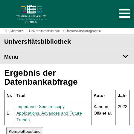
S
S
t
p
a
r
r
i
t
n
TU Chemnitz
Universitätsbibliothek
Universitätsbibliographie
s
g
Universitätsbibliothek
e
e
i
z
t
Menü
u
e
m
a
H
Ergebnis der
u
a
Datenbankabfrage
f
u
r
p
u
Nr.
Titel
Autor
Jahr
t
f
i
Impedance Spectroscopy:
Kanoun,
2022
e
n
1
Applications, Advances and Future
Olfa et al.
n
h
Trends
a
l