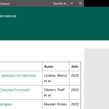
Suchen
Suche in…
ternational
Autor
Jahr
e elements for free-form
Lindner, Marco
2023
et al.
 Concrete Formwork
Gliniorz, Ralf*
2023
et al.
rtigteil
Mandel, Kristin
2022