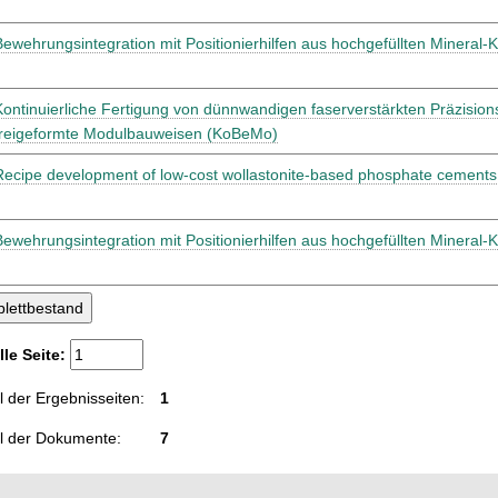
Bewehrungsintegration mit Positionierhilfen aus hochgefüllten Mineral-
Kontinuierliche Fertigung von dünnwandigen faserverstärkten Präzisio
freigeformte Modulbauweisen (KoBeMo)
Recipe development of low-cost wollastonite-based phosphate cements
Bewehrungsintegration mit Positionierhilfen aus hochgefüllten Mineral-
lle Seite:
 der Ergebnisseiten:
1
l der Dokumente:
7