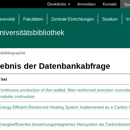
Direktlinks
Anmelden
Kontakt
iversität
Fakultäten
Zentrale Einrichtungen
Studium
In
niversitätsbibliothek
tsbibliographie
ebnis der Datenbankabfrage
itel
Continuous production of thin-walled, fiber-reinforced precision concret
modular contruction
Energy-Efficient Reinforced Heating System Implemented as a Carbon
Energieeffizientes bewehrungsintegriertes Heizsystem als Carbonbetonfe