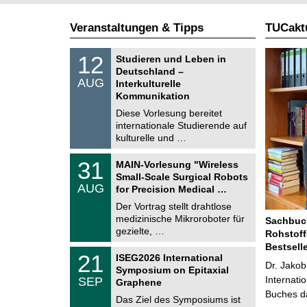
Veranstaltungen & Tipps
TUCaktu
S
1
12
Studieren und Leben in
o
2
Deutschland –
n
.
AUG
s
Interkulturelle
0
t
Kommunikation
8
i
.
Diese Vorlesung bereitet
g
2
e
internationale Studierende auf
0
kulturelle und …
2
6
T
3
31
MAIN-Vorlesung "Wireless
U
1
Small-Scale Surgical Robots
C
.
AUG
h
for Precision Medical …
0
e
8
Der Vortrag stellt drahtlose
m
.
medizinische Mikroroboter für
n
Sachbuch
2
i
gezielte, …
Rohstoff
0
t
2
Bestsell
z
T
6
2
21
ISEG2026 International
U
Dr. Jakob
1
Symposium on Epitaxial
C
.
Internati
SEP
h
Graphene
0
e
Buches da
9
Das Ziel des Symposiums ist
m
.