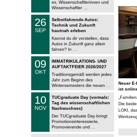
es, Wissenschaftlerinnen und
n
2
i
Wissenschaftler …
0
t
2
z
T
6
2
26
Selbstfahrende Autos:
U
6
Technik und Zukunft
C
.
SEP
h
hautnah erleben
0
e
9
Kannst du dir vorstellen, dass
m
.
Autos in Zukunft ganz allein
n
2
i
fahren? In …
0
t
2
z
T
6
0
09
IMMATRIKULATIONS- UND
U
9
AUFTAKTFEIER 2026/2027
C
.
OKT
h
1
Traditionsgemäß werden jedes
e
0
Jahr zum Beginn des
m
.
Neuer E-
Wintersemesters die neuen …
n
2
ist onlin
i
0
Z
t
1
10
2
TUCgraduate Day (vormals:
„Familien
e
z
0
6
Tag des wissenschaftlichen
n
Die beid
.
NOV
t
Nachwuchses)
1
LOKI, das
r
1
Der TUCgraduate Day bringt
Werkzeuge
u
.
Promotionsinteressierte,
m
2
f
Promovierende und …
0
ü
2
r