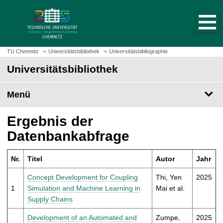
S
S
t
p
a
r
r
i
t
n
TU Chemnitz
Universitätsbibliothek
Universitätsbibliographie
s
g
Universitätsbibliothek
e
e
i
z
t
Menü
u
e
m
a
H
Ergebnis der
u
a
Datenbankabfrage
f
u
r
p
u
Nr.
Titel
Autor
Jahr
t
f
i
Concept Development for Coupling
Thi, Yen
2025
e
n
1
Simulation and Machine Learning in
Mai et al.
n
h
Supply Chains
a
l
Development of an Automated and
Zumpe,
2025