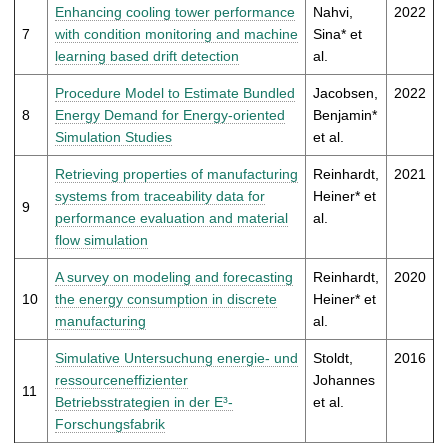
Enhancing cooling tower performance
Nahvi,
2022
7
with condition monitoring and machine
Sina* et
learning based drift detection
al.
Procedure Model to Estimate Bundled
Jacobsen,
2022
8
Energy Demand for Energy-oriented
Benjamin*
Simulation Studies
et al.
Retrieving properties of manufacturing
Reinhardt,
2021
systems from traceability data for
Heiner* et
9
performance evaluation and material
al.
flow simulation
A survey on modeling and forecasting
Reinhardt,
2020
10
the energy consumption in discrete
Heiner* et
manufacturing
al.
Simulative Untersuchung energie- und
Stoldt,
2016
ressourceneffizienter
Johannes
11
Betriebsstrategien in der E³-
et al.
Forschungsfabrik