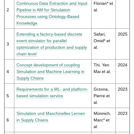
t
Continuous Data Extraction and Input
Florian* et
2
Pipeline in AM for Simulation
al.
Processes using Ontology-Based
Knowledge
Extending a factory-based discrete
Safari,
2025
event simulator for parallel
Omid* et
3
optimization of production and supply
al.
chain level
Concept development of coupling
Thi, Yen
2024
4
Simulation and Machine Learning in
Mai et al.
Supply Chains
Requirements for a ML- and platform-
Grzona,
2023
5
based simulation service
Pierre et
al.
Simulation und Maschinelles Lernen
Münnich,
2023
6
in Supply Chains
Marc* et
al.