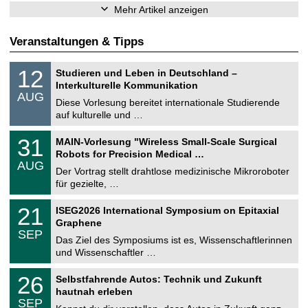
Mehr Artikel anzeigen
Veranstaltungen & Tipps
S
1
12
Studieren und Leben in Deutschland –
o
2
Interkulturelle Kommunikation
n
.
AUG
s
0
Diese Vorlesung bereitet internationale Studierende
t
8
auf kulturelle und …
i
.
g
2
T
e
3
31
MAIN-Vorlesung "Wireless Small-Scale Surgical
0
U
1
2
Robots for Precision Medical …
C
.
6
AUG
h
0
Der Vortrag stellt drahtlose medizinische Mikroroboter
e
8
für gezielte, …
m
.
n
2
T
i
2
21
ISEG2026 International Symposium on Epitaxial
0
U
t
1
2
Graphene
C
z
.
6
SEP
h
0
Das Ziel des Symposiums ist es, Wissenschaftlerinnen
e
9
und Wissenschaftler …
m
.
n
2
T
i
2
26
Selbstfahrende Autos: Technik und Zukunft
0
U
t
6
2
hautnah erleben
C
z
.
6
SEP
h
0