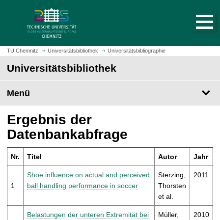
S
S
t
p
a
r
r
i
t
n
TU Chemnitz
Universitätsbibliothek
Universitätsbibliographie
s
g
Universitätsbibliothek
e
e
i
z
t
Menü
u
e
m
a
H
Ergebnis der
u
a
Datenbankabfrage
f
u
r
p
u
Nr.
Titel
Autor
Jahr
t
f
i
Shoe influence on actual and perceived
Sterzing,
2011
e
n
1
ball handling performance in soccer
Thorsten
n
h
et al.
a
l
Belastungen der unteren Extremität bei
Müller,
2010