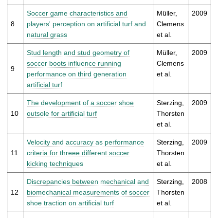
Soccer game characteristics and
Müller,
2009
8
players' perception on artificial turf and
Clemens
natural grass
et al.
Stud length and stud geometry of
Müller,
2009
soccer boots influence running
Clemens
9
performance on third generation
et al.
artificial turf
The development of a soccer shoe
Sterzing,
2009
10
outsole for artificial turf
Thorsten
et al.
Velocity and accuracy as performance
Sterzing,
2009
11
criteria for threee different soccer
Thorsten
kicking techniques
et al.
Discrepancies between mechanical and
Sterzing,
2008
12
biomechanical measurements of soccer
Thorsten
shoe traction on artificial turf
et al.