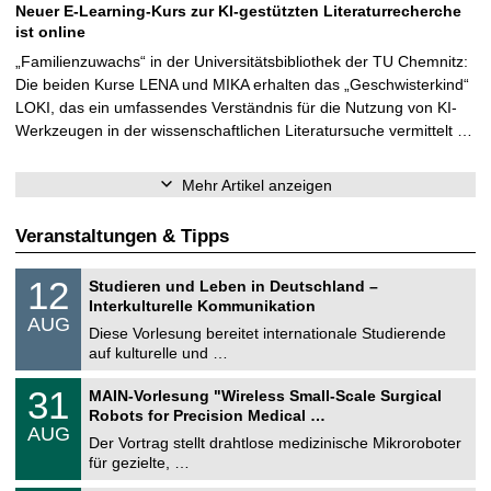
Neuer E-Learning-Kurs zur KI-gestützten Literaturrecherche
ist online
„Familienzuwachs“ in der Universitätsbibliothek der TU Chemnitz:
Die beiden Kurse LENA und MIKA erhalten das „Geschwisterkind“
LOKI, das ein umfassendes Verständnis für die Nutzung von KI-
Werkzeugen in der wissenschaftlichen Literatursuche vermittelt …
Mehr Artikel anzeigen
Veranstaltungen & Tipps
S
1
12
Studieren und Leben in Deutschland –
o
2
Interkulturelle Kommunikation
n
.
AUG
s
0
Diese Vorlesung bereitet internationale Studierende
t
8
auf kulturelle und …
i
.
g
2
T
e
3
31
MAIN-Vorlesung "Wireless Small-Scale Surgical
0
U
1
2
Robots for Precision Medical …
C
.
6
AUG
h
0
Der Vortrag stellt drahtlose medizinische Mikroroboter
e
8
für gezielte, …
m
.
n
2