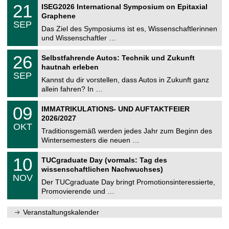
T
i
2
21
ISEG2026 International Symposium on Epitaxial
0
U
t
1
2
Graphene
C
z
.
6
SEP
h
0
Das Ziel des Symposiums ist es, Wissenschaftlerinnen
e
9
und Wissenschaftler …
m
.
n
2
T
i
2
26
Selbstfahrende Autos: Technik und Zukunft
0
U
t
6
2
hautnah erleben
C
z
.
6
SEP
h
0
Kannst du dir vorstellen, dass Autos in Zukunft ganz
e
9
allein fahren? In …
m
.
n
2
T
i
0
09
IMMATRIKULATIONS- UND AUFTAKTFEIER
0
U
t
9
2
2026/2027
C
z
.
6
OKT
h
1
Traditionsgemäß werden jedes Jahr zum Beginn des
e
0
Wintersemesters die neuen …
m
.
n
2
Z
i
1
10
TUCgraduate Day (vormals: Tag des
0
e
t
0
2
wissenschaftlichen Nachwuchses)
n
z
.
6
NOV
t
1
Der TUCgraduate Day bringt Promotionsinteressierte,
r
1
Promovierende und …
u
.
m
2
f
0
Veranstaltungskalender
ü
2
r
6