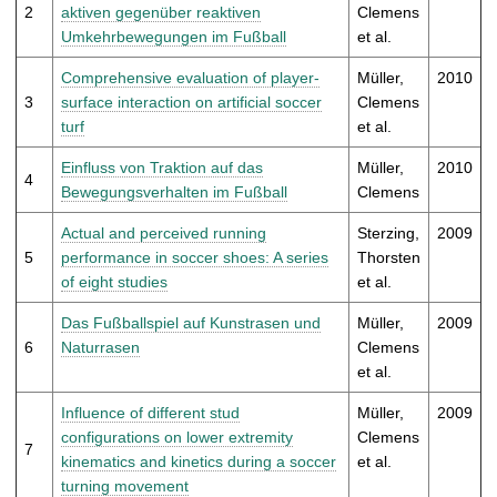
t
2
aktiven gegenüber reaktiven
Clemens
Umkehrbewegungen im Fußball
et al.
Comprehensive evaluation of player-
Müller,
2010
3
surface interaction on artificial soccer
Clemens
turf
et al.
Einfluss von Traktion auf das
Müller,
2010
4
Bewegungsverhalten im Fußball
Clemens
Actual and perceived running
Sterzing,
2009
5
performance in soccer shoes: A series
Thorsten
of eight studies
et al.
Das Fußballspiel auf Kunstrasen und
Müller,
2009
6
Naturrasen
Clemens
et al.
Influence of different stud
Müller,
2009
configurations on lower extremity
Clemens
7
kinematics and kinetics during a soccer
et al.
turning movement