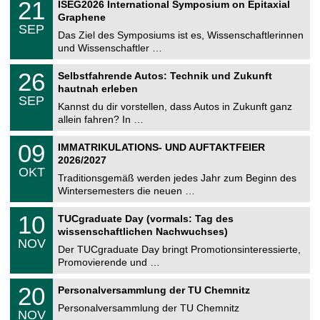
i
2
21
ISEG2026 International Symposium on Epitaxial
0
U
t
1
2
Graphene
C
z
.
6
SEP
h
0
Das Ziel des Symposiums ist es, Wissenschaftlerinnen
e
9
und Wissenschaftler …
m
.
n
2
T
i
2
26
Selbstfahrende Autos: Technik und Zukunft
0
U
t
6
2
hautnah erleben
C
z
.
6
SEP
h
0
Kannst du dir vorstellen, dass Autos in Zukunft ganz
e
9
allein fahren? In …
m
.
n
2
T
i
0
09
IMMATRIKULATIONS- UND AUFTAKTFEIER
0
U
t
9
2
2026/2027
C
z
.
6
OKT
h
1
Traditionsgemäß werden jedes Jahr zum Beginn des
e
0
Wintersemesters die neuen …
m
.
n
2
Z
i
1
10
TUCgraduate Day (vormals: Tag des
0
e
t
0
2
wissenschaftlichen Nachwuchses)
n
z
.
6
NOV
t
1
Der TUCgraduate Day bringt Promotionsinteressierte,
r
1
Promovierende und …
u
.
m
2
T
f
2
20
Personalversammlung der TU Chemnitz
0
U
ü
0
2
C
r
Personalversammlung der TU Chemnitz
.
6
NOV
h
d
1