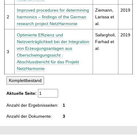
t
Improved procedures for determining
Ziemann,
2019
2
harmonics – findings of the German
Larissa et
research project NetzHarmonie
al.
Optimierte Effizienz und
Safargholi,
2019
Netzverträglichkeit bei der Integration
Farhad et
von Erzeugungsanlagen aus
al.
3
Oberschwingungssicht :
Abschlussbericht für das Projekt
NetzHarmonie
Aktuelle Seite:
Anzahl der Ergebnisseiten:
1
Anzahl der Dokumente:
3