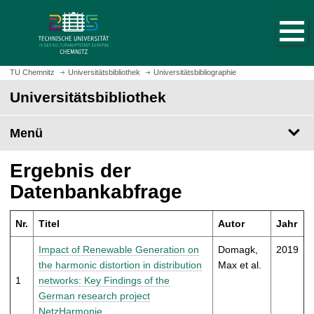
S
S
t
p
a
r
r
i
t
n
TU Chemnitz
Universitätsbibliothek
Universitätsbibliographie
s
g
Universitätsbibliothek
e
e
i
z
t
Menü
u
e
m
a
H
Ergebnis der
u
a
Datenbankabfrage
f
u
r
p
u
Nr.
Titel
Autor
Jahr
t
f
i
Impact of Renewable Generation on
Domagk,
2019
e
n
the harmonic distortion in distribution
Max et al.
n
h
1
networks: Key Findings of the
a
German research project
l
NetzHarmonie