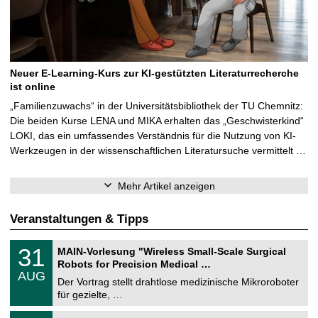
Neuer E-Learning-Kurs zur KI-gestützten Literaturrecherche
ist online
„Familienzuwachs“ in der Universitätsbibliothek der TU Chemnitz:
Die beiden Kurse LENA und MIKA erhalten das „Geschwisterkind“
LOKI, das ein umfassendes Verständnis für die Nutzung von KI-
Werkzeugen in der wissenschaftlichen Literatursuche vermittelt …
Mehr Artikel anzeigen
Veranstaltungen & Tipps
T
3
31
MAIN-Vorlesung "Wireless Small-Scale Surgical
U
1
Robots for Precision Medical …
C
.
AUG
h
0
Der Vortrag stellt drahtlose medizinische Mikroroboter
e
8
für gezielte, …
m
.
n
2
T