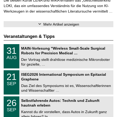
Die beiden Kurse LENA und MIKA erhalten das „Geschwisterkind“
LOKI, das ein umfassendes Verständnis für die Nutzung von KI-
Werkzeugen in der wissenschaftlichen Literatursuche vermittelt …
Mehr Artikel anzeigen
Veranstaltungen & Tipps
T
3
31
MAIN-Vorlesung "Wireless Small-Scale Surgical
U
1
Robots for Precision Medical …
C
.
AUG
h
0
Der Vortrag stellt drahtlose medizinische Mikroroboter
e
8
für gezielte, …
m
.
n
2
T
i
2
21
ISEG2026 International Symposium on Epitaxial
0
U
t
1
2
Graphene
C
z
.
6
SEP
h
0
Das Ziel des Symposiums ist es, Wissenschaftlerinnen
e
9
und Wissenschaftler …
m
.
n
2
T
i
2
26
Selbstfahrende Autos: Technik und Zukunft
0
U
t
6
2
hautnah erleben
C
z
.
6
SEP
h
0
Kannst du dir vorstellen, dass Autos in Zukunft ganz
e
9
allein fahren? In …