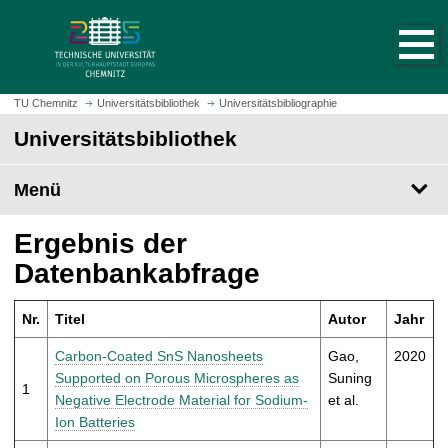
S
S
t
p
a
r
r
i
t
n
TU Chemnitz
Universitätsbibliothek
Universitätsbibliographie
s
g
Universitätsbibliothek
e
e
i
z
t
Menü
u
e
m
a
H
Ergebnis der
u
a
Datenbankabfrage
f
u
r
p
u
Nr.
Titel
Autor
Jahr
t
f
i
Carbon-Coated SnS Nanosheets
Gao,
2020
e
n
Supported on Porous Microspheres as
Suning
n
1
h
Negative Electrode Material for Sodium-
et al.
a
Ion Batteries
l