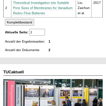
t
Theoretical Investigation into Suitable
Liu,
2017
2
Pore Sizes of Membranes for Vanadium
Zaichun
Redox Flow Batteries
et al.
Aktuelle Seite:
Anzahl der Ergebnisseiten:
1
Anzahl der Dokumente:
2
TUCaktuell