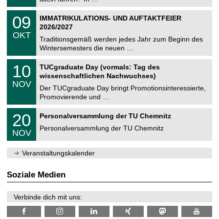
m
.
n
2
T
i
0
09
IMMATRIKULATIONS- UND AUFTAKTFEIER
0
U
t
9
2
2026/2027
C
z
.
6
OKT
h
1
Traditionsgemäß werden jedes Jahr zum Beginn des
e
0
Wintersemesters die neuen …
m
.
n
2
Z
i
1
10
TUCgraduate Day (vormals: Tag des
0
e
t
0
2
wissenschaftlichen Nachwuchses)
n
z
.
6
NOV
t
1
Der TUCgraduate Day bringt Promotionsinteressierte,
r
1
Promovierende und …
u
.
m
2
T
f
2
20
Personalversammlung der TU Chemnitz
0
U
ü
0
2
C
r
Personalversammlung der TU Chemnitz
.
6
NOV
h
d
1
e
e
1
m
n
.
Veranstaltungskalender
n
w
2
i
i
0
t
s
2
Soziale Medien
z
s
6
e
n
Verbinde dich mit uns:
s
c
h