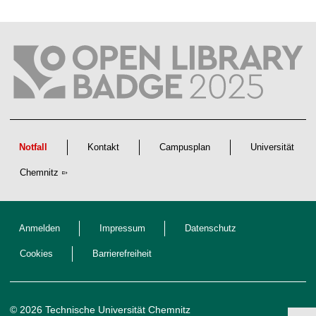
a
f
t
l
i
c
h
e
n
N
a
c
h
w
Notfall
Kontakt
Campusplan
Universität
u
c
Chemnitz
h
s
Anmelden
Impressum
Datenschutz
Cookies
Barrierefreiheit
© 2026 Technische Universität Chemnitz