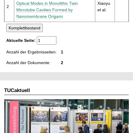
t
Optical Modes in Monolithic Twin
Xiaoyu
2
Microtube Cavities Formed by
et al.
Nanomembrane Origami
Aktuelle Seite:
Anzahl der Ergebnisseiten:
1
Anzahl der Dokumente:
2
TUCaktuell