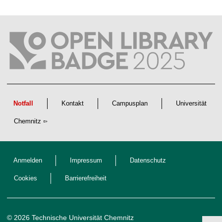
a
f
t
l
i
c
h
e
n
N
a
c
h
w
Notfall
Kontakt
Campusplan
Universität
u
c
Chemnitz
h
s
Anmelden
Impressum
Datenschutz
Cookies
Barrierefreiheit
© 2026 Technische Universität Chemnitz