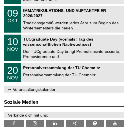
m
.
n
2
T
i
0
09
IMMATRIKULATIONS- UND AUFTAKTFEIER
0
U
t
9
2
2026/2027
C
z
.
6
OKT
h
1
Traditionsgemäß werden jedes Jahr zum Beginn des
e
0
Wintersemesters die neuen …
m
.
n
2
Z
i
1
10
TUCgraduate Day (vormals: Tag des
0
e
t
0
2
wissenschaftlichen Nachwuchses)
n
z
.
6
NOV
t
1
Der TUCgraduate Day bringt Promotionsinteressierte,
r
1
Promovierende und …
u
.
m
2
T
f
2
20
Personalversammlung der TU Chemnitz
0
U
ü
0
2
C
r
Personalversammlung der TU Chemnitz
.
6
NOV
h
d
1
e
e
1
m
n
.
Veranstaltungskalender
n
w
2
i
i
0
t
s
2
Soziale Medien
z
s
6
e
n
Verbinde dich mit uns:
s
c
h