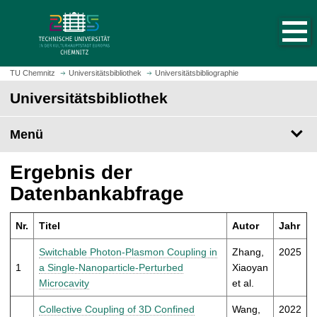
S
S
t
p
a
r
r
i
t
n
TU Chemnitz
Universitätsbibliothek
Universitätsbibliographie
s
g
Universitätsbibliothek
e
e
i
z
t
Menü
u
e
m
a
H
Ergebnis der
u
a
Datenbankabfrage
f
u
r
p
u
Nr.
Titel
Autor
Jahr
t
f
i
Switchable Photon-Plasmon Coupling in
Zhang,
2025
e
n
1
a Single-Nanoparticle-Perturbed
Xiaoyan
n
h
Microcavity
et al.
a
l
Collective Coupling of 3D Confined
Wang,
2022