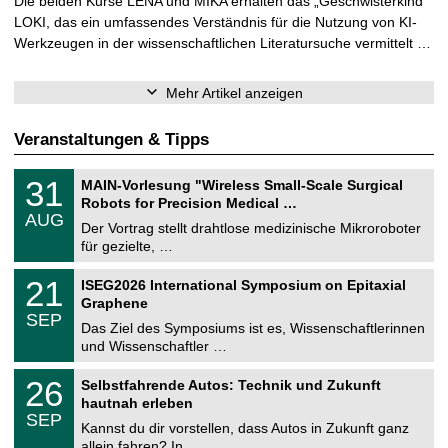
Die beiden Kurse LENA und MIKA erhalten das „Geschwisterkind“
LOKI, das ein umfassendes Verständnis für die Nutzung von KI-
Werkzeugen in der wissenschaftlichen Literatursuche vermittelt …
Mehr Artikel anzeigen
Veranstaltungen & Tipps
T
3
31
MAIN-Vorlesung "Wireless Small-Scale Surgical
U
1
Robots for Precision Medical …
C
.
AUG
h
0
Der Vortrag stellt drahtlose medizinische Mikroroboter
e
8
für gezielte, …
m
.
n
2
T
i
2
21
ISEG2026 International Symposium on Epitaxial
0
U
t
1
2
Graphene
C
z
.
6
SEP
h
0
Das Ziel des Symposiums ist es, Wissenschaftlerinnen
e
9
und Wissenschaftler …
m
.
n
2
T
i
2
26
Selbstfahrende Autos: Technik und Zukunft
0
U
t
6
2
hautnah erleben
C
z
.
6
SEP
h
0
Kannst du dir vorstellen, dass Autos in Zukunft ganz
e
9
allein fahren? In …