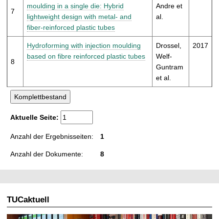
moulding in a single die: Hybrid
Andre et
7
lightweight design with metal- and
al.
fiber-reinforced plastic tubes
Hydroforming with injection moulding
Drossel,
2017
based on fibre reinforced plastic tubes
Welf-
8
Guntram
et al.
Aktuelle Seite:
Anzahl der Ergebnisseiten:
1
Anzahl der Dokumente:
8
TUCaktuell