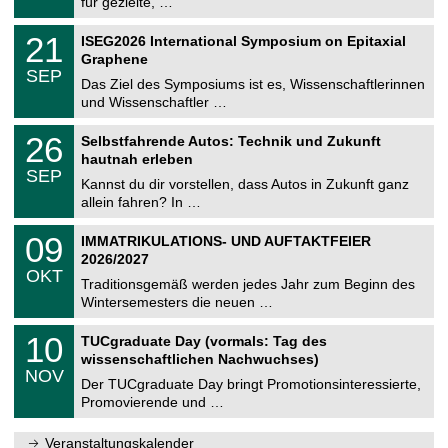
für gezielte, …
m
.
n
2
T
i
2
21
ISEG2026 International Symposium on Epitaxial
0
U
t
1
2
Graphene
C
z
.
6
SEP
h
0
Das Ziel des Symposiums ist es, Wissenschaftlerinnen
e
9
und Wissenschaftler …
m
.
n
2
T
i
2
26
Selbstfahrende Autos: Technik und Zukunft
0
U
t
6
2
hautnah erleben
C
z
.
6
SEP
h
0
Kannst du dir vorstellen, dass Autos in Zukunft ganz
e
9
allein fahren? In …
m
.
n
2
T
i
0
09
IMMATRIKULATIONS- UND AUFTAKTFEIER
0
U
t
9
2
2026/2027
C
z
.
6
OKT
h
1
Traditionsgemäß werden jedes Jahr zum Beginn des
e
0
Wintersemesters die neuen …
m
.
n
2
Z
i
1
10
TUCgraduate Day (vormals: Tag des
0
e
t
0
2
wissenschaftlichen Nachwuchses)
n
z
.
6
NOV
t
1
Der TUCgraduate Day bringt Promotionsinteressierte,
r
1
Promovierende und …
u
.
m
2
f
0
Veranstaltungskalender