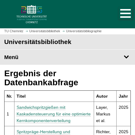
S
S
t
p
a
r
r
i
t
n
TU Chemnitz
Universitätsbibliothek
Universitätsbibliographie
s
g
Universitätsbibliothek
e
e
i
z
t
Menü
u
e
m
a
H
Ergebnis der
u
a
Datenbankabfrage
f
u
r
p
u
Nr.
Titel
Autor
Jahr
t
f
i
Sandwichspritzgießen mit
Layer,
2025
e
n
1
Kaskadensteuerung für eine optimierte
Markus
n
h
Kernkomponentenverteilung
et al.
a
l
Spritzpräge-Herstellung und
Richter,
2025