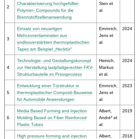
t
Charakterisierung hochgefüllter
Sten et
2
Polymer- Compounds für die
al.
Brennstoffzellenanwendung
Einsatz von neuartigen
Emmrich,
2024
Mehrzonenlaminaten aus
Jens et
3
endlosverstärkten thermoplastischen
al.
Tapes am Beispiel „Hecktür“
Technologie- und Gestaltungskonzept
Heinich,
2024
4
zur Herstellung lastpfadgerechter FKV-
Markus
Strukturbauteile im Pressprozess
et al.
Entwicklung einer Türstruktur in
Emmrich,
2023
5
thermoplastischer Composit-Bauweise
Jens et
für Automobile Anwendungen
al.
Media Based Forming and Injection
Albert,
2019
6
Molding Based on Fiber Reinforced
André* et
Plastic Tubes
al.
High pressure forming and injection
Albert,
2018