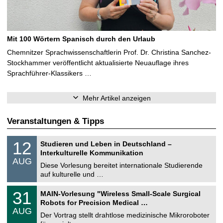
Mit 100 Wörtern Spanisch durch den Urlaub
Chemnitzer Sprachwissenschaftlerin Prof. Dr. Christina Sanchez-
Stockhammer veröffentlicht aktualisierte Neuauflage ihres
Sprachführer-Klassikers …
Mehr Artikel anzeigen
Veranstaltungen & Tipps
S
1
12
Studieren und Leben in Deutschland –
o
2
Interkulturelle Kommunikation
n
.
AUG
s
0
Diese Vorlesung bereitet internationale Studierende
t
8
auf kulturelle und …
i
.
g
2
T
e
3
31
MAIN-Vorlesung "Wireless Small-Scale Surgical
0
U
1
2
Robots for Precision Medical …
C
.
6
AUG
h
0
Der Vortrag stellt drahtlose medizinische Mikroroboter
e
8