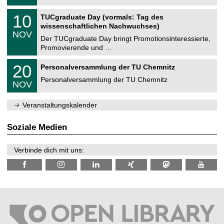
.
n
2
Z
i
1
10
TUCgraduate Day (vormals: Tag des
0
e
t
0
2
wissenschaftlichen Nachwuchses)
n
z
.
6
NOV
t
1
Der TUCgraduate Day bringt Promotionsinteressierte,
r
1
Promovierende und …
u
.
m
2
T
f
2
20
Personalversammlung der TU Chemnitz
0
U
ü
0
2
C
r
Personalversammlung der TU Chemnitz
.
6
NOV
h
d
1
e
e
1
m
n
.
Veranstaltungskalender
n
w
2
i
i
0
t
s
2
Soziale Medien
z
s
6
e
n
Verbinde dich mit uns:
s
c
h
a
f
t
l
i
c
h