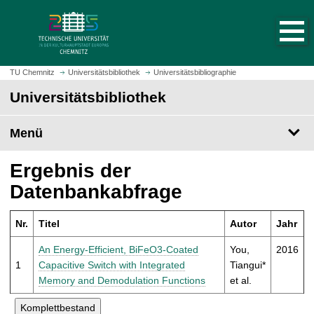
S
S
t
p
a
r
r
i
t
n
TU Chemnitz
Universitätsbibliothek
Universitätsbibliographie
s
g
Universitätsbibliothek
e
e
i
z
t
Menü
u
e
m
a
H
Ergebnis der
u
a
Datenbankabfrage
f
u
r
p
u
Nr.
Titel
Autor
Jahr
t
f
i
An Energy-Efficient, BiFeO3-Coated
You,
2016
e
n
1
Capacitive Switch with Integrated
Tiangui*
n
h
Memory and Demodulation Functions
et al.
a
l