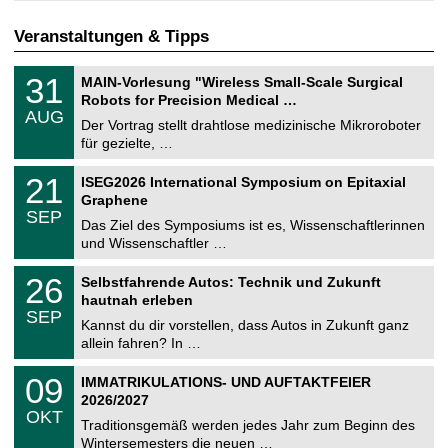
Veranstaltungen & Tipps
T
3
31
MAIN-Vorlesung "Wireless Small-Scale Surgical
U
1
Robots for Precision Medical …
C
.
AUG
h
0
Der Vortrag stellt drahtlose medizinische Mikroroboter
e
8
für gezielte, …
m
.
n
2
T
i
2
21
ISEG2026 International Symposium on Epitaxial
0
U
t
1
2
Graphene
C
z
.
6
SEP
h
0
Das Ziel des Symposiums ist es, Wissenschaftlerinnen
e
9
und Wissenschaftler …
m
.
n
2
T
i
2
26
Selbstfahrende Autos: Technik und Zukunft
0
U
t
6
2
hautnah erleben
C
z
.
6
SEP
h
0
Kannst du dir vorstellen, dass Autos in Zukunft ganz
e
9
allein fahren? In …
m
.
n
2
T
i
0
09
IMMATRIKULATIONS- UND AUFTAKTFEIER
0
U
t
9
2
2026/2027
C
z
.
6
OKT
h
1
Traditionsgemäß werden jedes Jahr zum Beginn des
e
0
Wintersemesters die neuen …
m