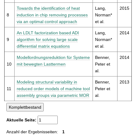
Towards the identification of heat
Lang,
2015
8
induction in chip removing processes
Norman*
via an optimal control approach
et al.
An LDLT factorization based ADI
Lang,
2014
9
algorithm for solving large scale
Norman*
differential matrix equations
et al.
Modellordnungsreduktion für Systeme
Benner,
2014
10
mit bewegten Lasttermen
Peter et
al.
Modeling structural variability in
Benner,
2013
11
reduced order models of machine tool
Peter et
assembly groups via parametric MOR
al.
Aktuelle Seite:
Anzahl der Ergebnisseiten:
1