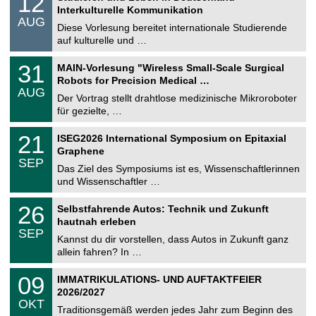
12
o
2
Interkulturelle Kommunikation
n
.
AUG
s
0
Diese Vorlesung bereitet internationale Studierende
t
8
auf kulturelle und …
i
.
g
2
T
e
3
31
MAIN-Vorlesung "Wireless Small-Scale Surgical
0
U
1
2
Robots for Precision Medical …
C
.
6
AUG
h
0
Der Vortrag stellt drahtlose medizinische Mikroroboter
e
8
für gezielte, …
m
.
n
2
T
i
2
21
ISEG2026 International Symposium on Epitaxial
0
U
t
1
2
Graphene
C
z
.
6
SEP
h
0
Das Ziel des Symposiums ist es, Wissenschaftlerinnen
e
9
und Wissenschaftler …
m
.
n
2
T
i
2
26
Selbstfahrende Autos: Technik und Zukunft
0
U
t
6
2
hautnah erleben
C
z
.
6
SEP
h
0
Kannst du dir vorstellen, dass Autos in Zukunft ganz
e
9
allein fahren? In …
m
.
n
2
T
i
0
09
IMMATRIKULATIONS- UND AUFTAKTFEIER
0
U
t
9
2
2026/2027
C
z
.
6
OKT
h
1
Traditionsgemäß werden jedes Jahr zum Beginn des
e