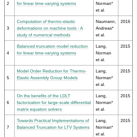
t
2
for linear time-varying systems
Norman*
et al.
Computation of thermo-elastic
Naumann,
2016
3
deformations on machine tools - A
Andreas*
study of numerical methods
et al.
Balanced truncation model reduction
Lang,
2015
4
for linear time-varying systems
Norman
et al.
Model Order Reduction for Thermo-
Lang,
2015
5
Elastic Assembly Group Models
Norman*
et al.
On the benefits of the LDLT
Lang,
2015
6
factorization for large-scale differential
Norman*
matrix equation solvers
et al.
Towards Practical Implementations of
Lang,
2015
7
Balanced Truncation for LTV Systems
Norman*
et al.