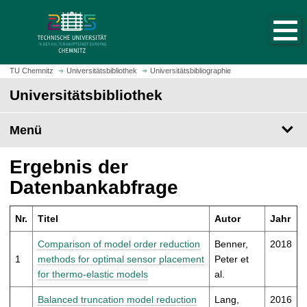
S
S
t
p
a
r
r
i
t
n
TU Chemnitz
Universitätsbibliothek
Universitätsbibliographie
s
g
Universitätsbibliothek
e
e
i
z
t
Menü
u
e
m
a
H
Ergebnis der
u
a
Datenbankabfrage
f
u
r
p
u
Nr.
Titel
Autor
Jahr
t
f
i
Comparison of model order reduction
Benner,
2018
e
n
1
methods for optimal sensor placement
Peter et
n
h
for thermo-elastic models
al.
a
l
Balanced truncation model reduction
Lang,
2016