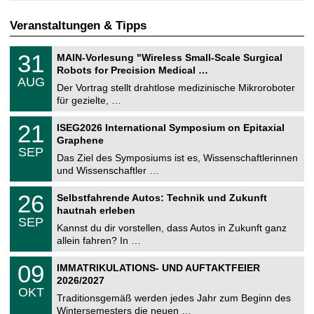
Veranstaltungen & Tipps
T
3
31
MAIN-Vorlesung "Wireless Small-Scale Surgical
U
1
Robots for Precision Medical …
C
.
AUG
h
0
Der Vortrag stellt drahtlose medizinische Mikroroboter
e
8
für gezielte, …
m
.
n
2
T
i
2
21
ISEG2026 International Symposium on Epitaxial
0
U
t
1
2
Graphene
C
z
.
6
SEP
h
0
Das Ziel des Symposiums ist es, Wissenschaftlerinnen
e
9
und Wissenschaftler …
m
.
n
2
T
i
2
26
Selbstfahrende Autos: Technik und Zukunft
0
U
t
6
2
hautnah erleben
C
z
.
6
SEP
h
0
Kannst du dir vorstellen, dass Autos in Zukunft ganz
e
9
allein fahren? In …
m
.
n
2
T
i
0
09
IMMATRIKULATIONS- UND AUFTAKTFEIER
0
U
t
9
2
2026/2027
C
z
.
6
OKT
h
1
Traditionsgemäß werden jedes Jahr zum Beginn des
e
0
Wintersemesters die neuen …
m