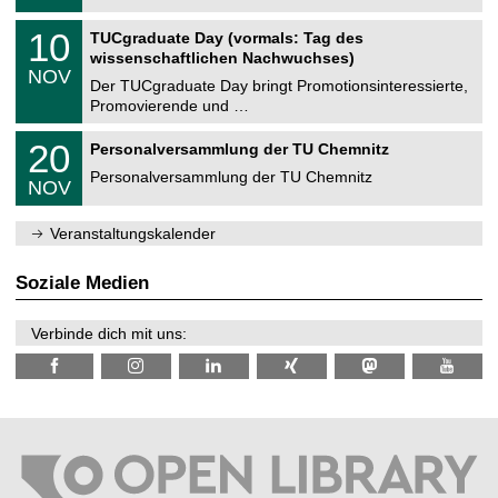
.
n
2
Z
i
1
10
TUCgraduate Day (vormals: Tag des
0
e
t
0
2
wissenschaftlichen Nachwuchses)
n
z
.
6
NOV
t
1
Der TUCgraduate Day bringt Promotionsinteressierte,
r
1
Promovierende und …
u
.
m
2
T
f
2
20
Personalversammlung der TU Chemnitz
0
U
ü
0
2
C
r
Personalversammlung der TU Chemnitz
.
6
NOV
h
d
1
e
e
1
m
n
.
Veranstaltungskalender
n
w
2
i
i
0
t
s
2
Soziale Medien
z
s
6
e
n
Verbinde dich mit uns:
s
c
h
a
f
t
l
i
c
h