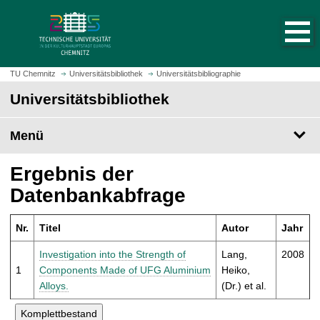
S
S
t
p
a
r
r
i
t
n
TU Chemnitz
Universitätsbibliothek
Universitätsbibliographie
s
g
Universitätsbibliothek
e
e
i
z
t
Menü
u
e
m
a
H
Ergebnis der
u
a
Datenbankabfrage
f
u
r
p
u
Nr.
Titel
Autor
Jahr
t
f
i
Investigation into the Strength of
Lang,
2008
e
n
1
Components Made of UFG Aluminium
Heiko,
n
h
Alloys.
(Dr.) et al.
a
l