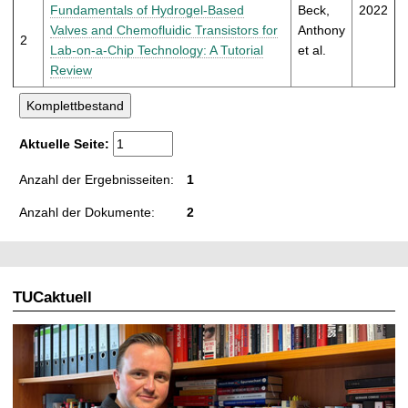
t
Fundamentals of Hydrogel-Based
Beck,
2022
Valves and Chemofluidic Transistors for
Anthony
2
Lab-on-a-Chip Technology: A Tutorial
et al.
Review
Aktuelle Seite:
Anzahl der Ergebnisseiten:
1
Anzahl der Dokumente:
2
TUCaktuell