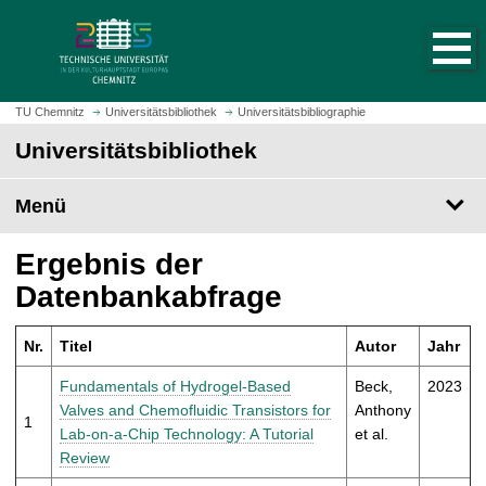
S
S
t
p
a
r
r
i
t
n
TU Chemnitz
Universitätsbibliothek
Universitätsbibliographie
s
g
Universitätsbibliothek
e
e
i
z
t
Menü
u
e
m
a
H
Ergebnis der
u
a
Datenbankabfrage
f
u
r
p
u
Nr.
Titel
Autor
Jahr
t
f
i
Fundamentals of Hydrogel-Based
Beck,
2023
e
n
Valves and Chemofluidic Transistors for
Anthony
n
1
h
Lab-on-a-Chip Technology: A Tutorial
et al.
a
Review
l