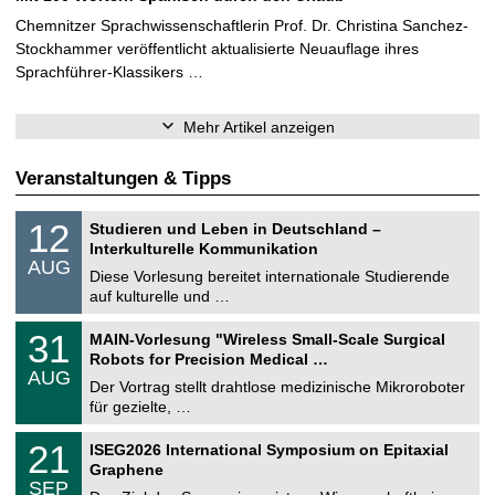
Chemnitzer Sprachwissenschaftlerin Prof. Dr. Christina Sanchez-
Stockhammer veröffentlicht aktualisierte Neuauflage ihres
Sprachführer-Klassikers …
Mehr Artikel anzeigen
Veranstaltungen & Tipps
S
1
12
Studieren und Leben in Deutschland –
o
2
Interkulturelle Kommunikation
n
.
AUG
s
0
Diese Vorlesung bereitet internationale Studierende
t
8
auf kulturelle und …
i
.
g
2
T
e
3
31
MAIN-Vorlesung "Wireless Small-Scale Surgical
0
U
1
2
Robots for Precision Medical …
C
.
6
AUG
h
0
Der Vortrag stellt drahtlose medizinische Mikroroboter
e
8
für gezielte, …
m
.
n
2
T
i
2
21
ISEG2026 International Symposium on Epitaxial
0
U
t
1
2
Graphene
C
z
.
6
SEP
h