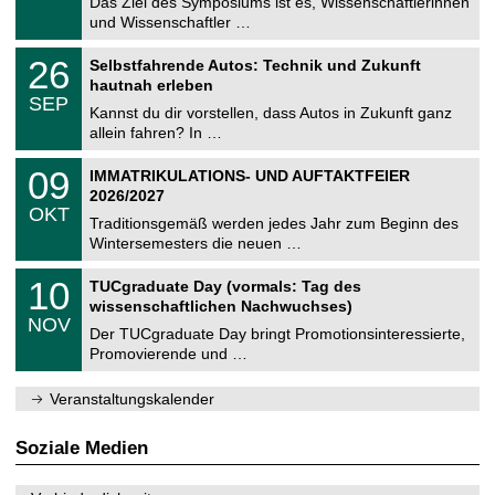
0
Das Ziel des Symposiums ist es, Wissenschaftlerinnen
e
9
und Wissenschaftler …
m
.
n
2
T
i
2
26
Selbstfahrende Autos: Technik und Zukunft
0
U
t
6
2
hautnah erleben
C
z
.
6
SEP
h
0
Kannst du dir vorstellen, dass Autos in Zukunft ganz
e
9
allein fahren? In …
m
.
n
2
T
i
0
09
IMMATRIKULATIONS- UND AUFTAKTFEIER
0
U
t
9
2
2026/2027
C
z
.
6
OKT
h
1
Traditionsgemäß werden jedes Jahr zum Beginn des
e
0
Wintersemesters die neuen …
m
.
n
2
Z
i
1
10
TUCgraduate Day (vormals: Tag des
0
e
t
0
2
wissenschaftlichen Nachwuchses)
n
z
.
6
NOV
t
1
Der TUCgraduate Day bringt Promotionsinteressierte,
r
1
Promovierende und …
u
.
m
2
f
0
Veranstaltungskalender
ü
2
r
6
d
Soziale Medien
e
n
w