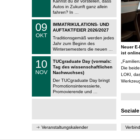
Kannst du dir vorstellen, dass
m
.
Autos in Zukunft ganz allein
n
2
i
fahren? In …
0
t
2
z
T
6
0
09
IMMATRIKULATIONS- UND
U
9
AUFTAKTFEIER 2026/2027
C
.
OKT
h
1
Traditionsgemäß werden jedes
e
0
Jahr zum Beginn des
m
.
Neuer E-
Wintersemesters die neuen …
n
2
ist onlin
i
0
Z
t
1
10
2
TUCgraduate Day (vormals:
„Familien
e
z
0
6
Tag des wissenschaftlichen
n
Die beid
.
NOV
t
Nachwuchses)
1
LOKI, das
r
1
Der TUCgraduate Day bringt
Werkzeuge
u
.
Promotionsinteressierte,
m
2
f
Promovierende und …
0
ü
2
r
6
d
e
Soziale
n
w
i
Veranstaltungskalender
Verbind
s
s
e