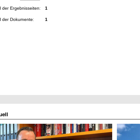
 der Ergebnisseiten:
1
l der Dokumente:
1
ell