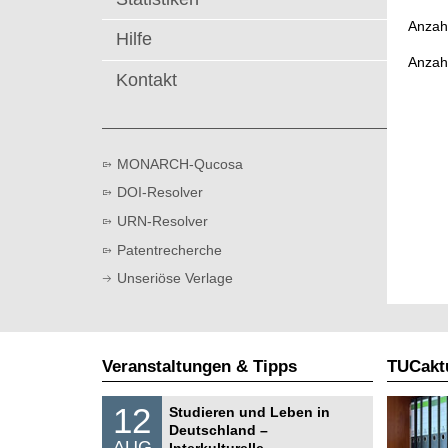
t
Anzahl
Hilfe
Anzah
Kontakt
MONARCH-Qucosa
DOI-Resolver
URN-Resolver
Patentrecherche
Unseriöse Verlage
Veranstaltungen & Tipps
TUCaktu
S
1
12
Studieren und Leben in
o
2
Deutschland –
n
.
AUG
s
Interkulturelle