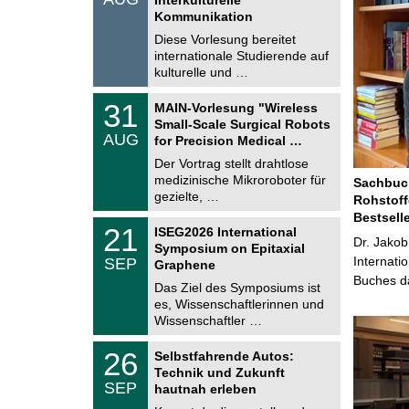
0
t
Kommunikation
8
i
.
Diese Vorlesung bereitet
g
2
e
internationale Studierende auf
0
kulturelle und …
2
6
T
3
31
MAIN-Vorlesung "Wireless
U
1
Small-Scale Surgical Robots
C
.
AUG
h
for Precision Medical …
0
e
8
Der Vortrag stellt drahtlose
m
.
medizinische Mikroroboter für
n
Sachbuch
2
i
gezielte, …
Rohstoff
0
t
2
Bestsell
z
T
6
2
21
ISEG2026 International
U
Dr. Jakob
1
Symposium on Epitaxial
C
.
Internati
SEP
h
Graphene
0
e
Buches da
9
Das Ziel des Symposiums ist
m
.
es, Wissenschaftlerinnen und
n
2
i
Wissenschaftler …
0
t
2
z
T
6
2
26
Selbstfahrende Autos:
U
6
Technik und Zukunft
C
.
SEP
h
hautnah erleben
0
e
9