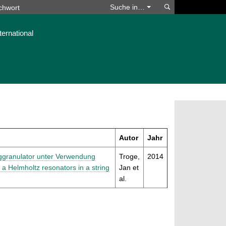
Suchen
Suche in…
ternational
Autor
Jahr
nggranulator unter Verwendung
Troge,
2014
a Helmholtz resonators in a string
Jan et
al.