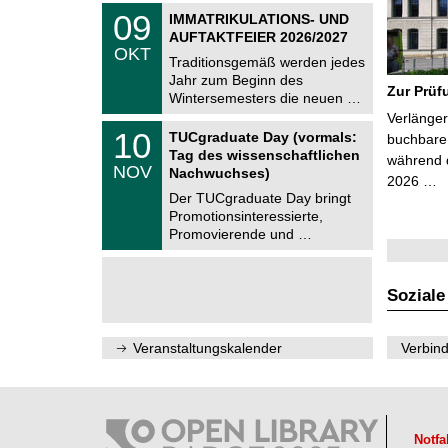
z
T
6
0
09
IMMATRIKULATIONS- UND
U
9
AUFTAKTFEIER 2026/2027
C
.
OKT
h
1
Traditionsgemäß werden jedes
e
0
Jahr zum Beginn des
m
.
Zur Prüf
Wintersemesters die neuen …
n
2
i
Verlänger
0
Z
t
1
10
2
TUCgraduate Day (vormals:
buchbare 
e
z
0
6
Tag des wissenschaftlichen
n
während d
.
NOV
t
Nachwuchses)
1
2026 …
r
1
Der TUCgraduate Day bringt
u
.
Promotionsinteressierte,
m
2
f
Promovierende und …
0
ü
2
r
6
d
e
Soziale
n
w
i
Veranstaltungskalender
Verbind
s
s
e
n
s
c
Notfa
h