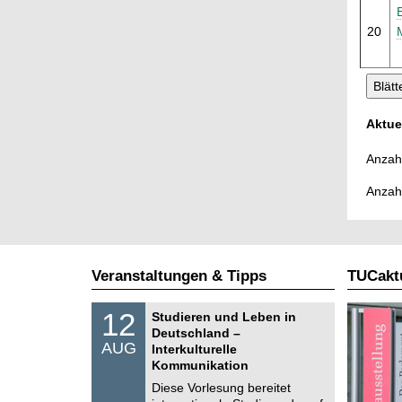
20
Aktue
Anzahl
Anzah
Veranstaltungen & Tipps
TUCaktu
S
1
12
Studieren und Leben in
o
2
Deutschland –
n
.
AUG
s
Interkulturelle
0
t
Kommunikation
8
i
.
Diese Vorlesung bereitet
g
2
e