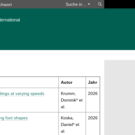
Suchen
Suche in…
ternational
Autor
Jahr
dings at varying speeds
Krumm,
2026
Dominik* et
al.
ing foot shapes
Koska,
2026
Daniel* et
al.