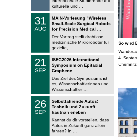
internationale Studierende auf
0
kulturelle und …
2
6
T
3
31
MAIN-Vorlesung "Wireless
U
1
Small-Scale Surgical Robots
C
.
AUG
h
for Precision Medical …
0
e
8
Der Vortrag stellt drahtlose
m
.
medizinische Mikroroboter für
n
So wird 
2
i
gezielte, …
0
Wanderaus
t
2
z
T
4. Septem
6
2
21
ISEG2026 International
U
1
Chemnitz
Symposium on Epitaxial
C
.
SEP
h
Graphene
0
e
9
Das Ziel des Symposiums ist
m
.
es, Wissenschaftlerinnen und
n
2
i
Wissenschaftler …
0
t
2
z
T
6
2
26
Selbstfahrende Autos:
U
6
Technik und Zukunft
C
.
SEP
h
hautnah erleben
0
e
9
Kannst du dir vorstellen, dass
m
.
Autos in Zukunft ganz allein
n
2
i
fahren? In …
0
t
2