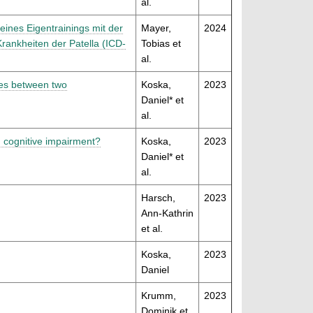
al.
 eines Eigentrainings mit der
Mayer,
2024
ankheiten der Patella (ICD-
Tobias et
al.
nces between two
Koska,
2023
Daniel* et
al.
d cognitive impairment?
Koska,
2023
Daniel* et
al.
Harsch,
2023
Ann-Kathrin
et al.
Koska,
2023
Daniel
Krumm,
2023
Dominik et