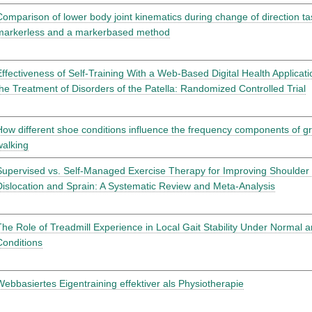
Comparison of lower body joint kinematics during change of direction t
markerless and a markerbased method
Effectiveness of Self-Training With a Web-Based Digital Health Applicat
the Treatment of Disorders of the Patella: Randomized Controlled Trial
How different shoe conditions influence the frequency components of gr
walking
Supervised vs. Self-Managed Exercise Therapy for Improving Shoulder 
Dislocation and Sprain: A Systematic Review and Meta-Analysis
The Role of Treadmill Experience in Local Gait Stability Under Normal
Conditions
Webbasiertes Eigentraining effektiver als Physiotherapie