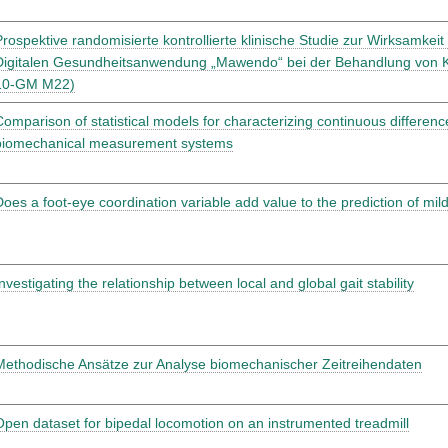
Prospektive randomisierte kontrollierte klinische Studie zur Wirksamkeit
Digitalen Gesundheitsanwendung „Mawendo“ bei der Behandlung von Kr
10-GM M22)
Comparison of statistical models for characterizing continuous differe
biomechanical measurement systems
Does a foot-eye coordination variable add value to the prediction of mil
nvestigating the relationship between local and global gait stability
Methodische Ansätze zur Analyse biomechanischer Zeitreihendaten
Open dataset for bipedal locomotion on an instrumented treadmill