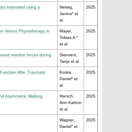
asks estimated using a
Helwig,
2025
Janina* et
al.
ion Versus Physiotherapy in
Mayer,
2025
Tobias A.*
et al.
ound reaction forces during
Stenvers,
2025
Tanja et al.
Function After Traumatic
Koska,
2025
Daniel* et
al.
 and Asymmetric Walking
Harsch,
2025
Ann-Kathrin
et al.
Wagner,
2025
Daniel* et