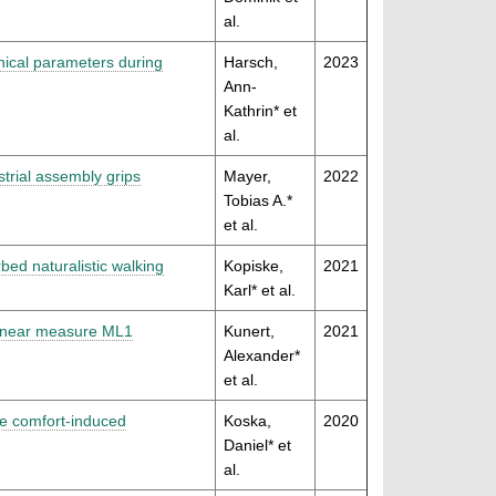
al.
nical parameters during
Harsch,
2023
Ann-
Kathrin* et
al.
strial assembly grips
Mayer,
2022
Tobias A.*
et al.
bed naturalistic walking
Kopiske,
2021
Karl* et al.
n-linear measure ML1
Kunert,
2021
Alexander*
et al.
oe comfort-induced
Koska,
2020
Daniel* et
al.