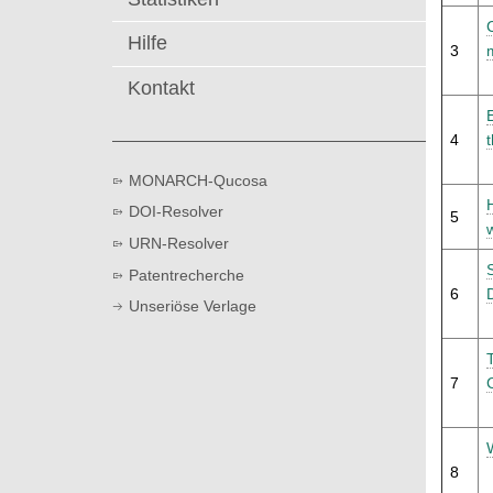
t
Hilfe
3
Kontakt
4
MONARCH-Qucosa
DOI-Resolver
5
URN-Resolver
Patentrecherche
6
Unseriöse Verlage
7
8