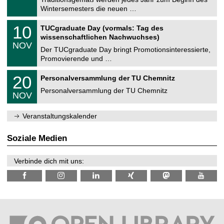
e
0
Wintersemesters die neuen …
m
.
n
2
Z
i
1
10
TUCgraduate Day (vormals: Tag des
0
e
t
0
2
wissenschaftlichen Nachwuchses)
n
z
.
6
NOV
t
1
Der TUCgraduate Day bringt Promotionsinteressierte,
r
1
Promovierende und …
u
.
m
2
T
f
2
20
Personalversammlung der TU Chemnitz
0
U
ü
0
2
C
r
Personalversammlung der TU Chemnitz
.
6
NOV
h
d
1
e
e
1
m
n
.
Veranstaltungskalender
n
w
2
i
i
0
t
s
2
Soziale Medien
z
s
6
e
n
Verbinde dich mit uns:
s
c
h
a
f
t
l
i