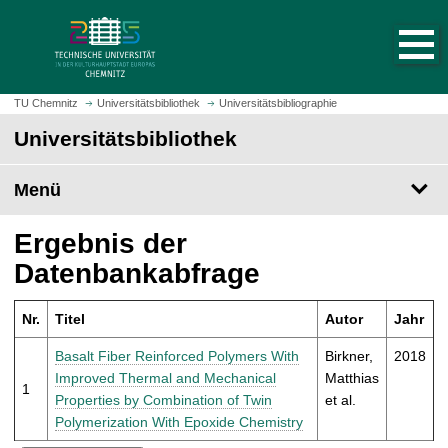
S
S
t
p
a
r
r
i
t
n
TU Chemnitz
Universitätsbibliothek
Universitätsbibliographie
s
g
Universitätsbibliothek
e
e
i
z
t
Menü
u
e
m
a
H
Ergebnis der
u
a
Datenbankabfrage
f
u
r
p
u
Nr.
Titel
Autor
Jahr
t
f
i
Basalt Fiber Reinforced Polymers With
Birkner,
2018
e
n
Improved Thermal and Mechanical
Matthias
n
1
h
Properties by Combination of Twin
et al.
a
Polymerization With Epoxide Chemistry
l