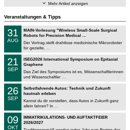
Mehr Artikel anzeigen
Veranstaltungen & Tipps
T
3
31
MAIN-Vorlesung "Wireless Small-Scale Surgical
U
1
Robots for Precision Medical …
C
.
AUG
h
0
Der Vortrag stellt drahtlose medizinische Mikroroboter
e
8
für gezielte, …
m
.
n
2
T
i
2
21
ISEG2026 International Symposium on Epitaxial
0
U
t
1
2
Graphene
C
z
.
6
SEP
h
0
Das Ziel des Symposiums ist es, Wissenschaftlerinnen
e
9
und Wissenschaftler …
m
.
n
2
T
i
2
26
Selbstfahrende Autos: Technik und Zukunft
0
U
t
6
2
hautnah erleben
C
z
.
6
SEP
h
0
Kannst du dir vorstellen, dass Autos in Zukunft ganz
e
9
allein fahren? In …
m
.
n
2
T
i
0
09
IMMATRIKULATIONS- UND AUFTAKTFEIER
0
U
t
9
2
2026/2027
C
z
.
6
OKT
h
1
Traditionsgemäß werden jedes Jahr zum Beginn des