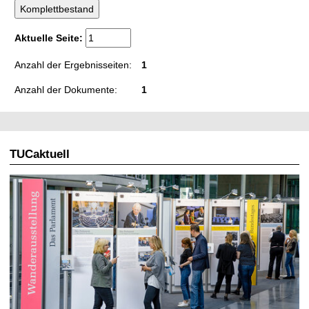
t
Aktuelle Seite:
Anzahl der Ergebnisseiten:
1
Anzahl der Dokumente:
1
TUCaktuell