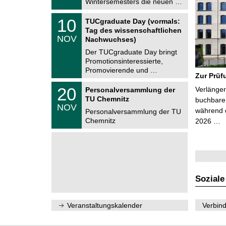
Wintersemesters die neuen …
n
2
i
0
Z
t
1
10
2
TUCgraduate Day (vormals:
e
z
0
6
Tag des wissenschaftlichen
n
.
NOV
t
Nachwuchses)
1
r
1
Der TUCgraduate Day bringt
u
.
Promotionsinteressierte,
m
2
f
Promovierende und …
0
Zur Prüf
ü
2
r
T
6
2
20
Verlänger
Personalversammlung der
d
U
0
TU Chemnitz
e
C
buchbare 
.
NOV
n
h
während d
1
Personalversammlung der TU
w
e
1
Chemnitz
2026 …
i
m
.
s
n
2
s
i
0
e
t
2
n
z
6
s
c
h
Soziale
a
f
t
l
Veranstaltungskalender
Verbind
i
c