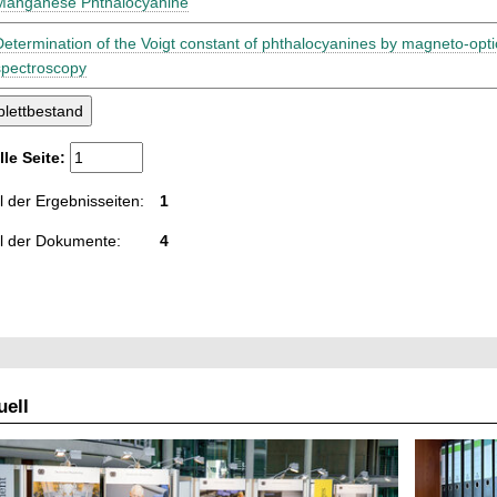
Manganese Phthalocyanine
Determination of the Voigt constant of phthalocyanines by magneto-optic
spectroscopy
lle Seite:
 der Ergebnisseiten:
1
l der Dokumente:
4
ell