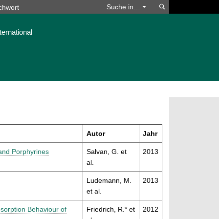
Suchen
Suche in…
ternational
Autor
Jahr
 and Porphyrines
Salvan, G. et
2013
al.
Ludemann, M.
2013
et al.
bsorption Behaviour of
Friedrich, R.* et
2012