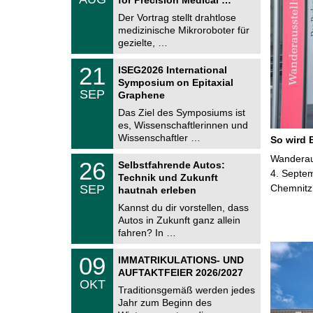
0
e
8
Der Vortrag stellt drahtlose
m
.
medizinische Mikroroboter für
n
2
i
gezielte, …
0
t
2
z
T
6
2
21
ISEG2026 International
U
1
Symposium on Epitaxial
C
.
SEP
h
Graphene
0
e
9
Das Ziel des Symposiums ist
m
.
es, Wissenschaftlerinnen und
n
2
i
Wissenschaftler …
So wird 
0
t
2
z
T
Wanderaus
6
2
26
Selbstfahrende Autos:
U
6
4. Septem
Technik und Zukunft
C
.
SEP
Chemnitz
h
hautnah erleben
0
e
9
Kannst du dir vorstellen, dass
m
.
Autos in Zukunft ganz allein
n
2
i
fahren? In …
0
t
2
z
T
6
0
09
IMMATRIKULATIONS- UND
U
9
AUFTAKTFEIER 2026/2027
C
.
OKT
h
1
Traditionsgemäß werden jedes
e
0
Jahr zum Beginn des
m
.