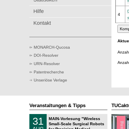
t
Hilfe
4
Kontakt
Aktue
MONARCH-Qucosa
Anzahl
DOI-Resolver
Anzah
URN-Resolver
Patentrecherche
Unseriöse Verlage
Veranstaltungen & Tipps
TUCaktu
T
3
31
MAIN-Vorlesung "Wireless
U
1
Small-Scale Surgical Robots
C
.
AUG
h
for Precision Medical …