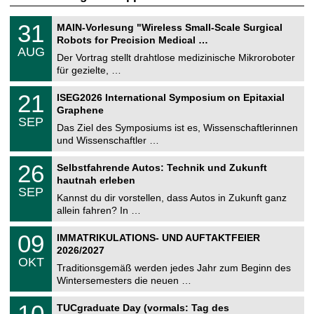
T
3
31
MAIN-Vorlesung "Wireless Small-Scale Surgical
U
1
Robots for Precision Medical …
C
.
AUG
h
0
Der Vortrag stellt drahtlose medizinische Mikroroboter
e
8
für gezielte, …
m
.
n
2
T
i
2
21
ISEG2026 International Symposium on Epitaxial
0
U
t
1
2
Graphene
C
z
.
6
SEP
h
0
Das Ziel des Symposiums ist es, Wissenschaftlerinnen
e
9
und Wissenschaftler …
m
.
n
2
T
i
2
26
Selbstfahrende Autos: Technik und Zukunft
0
U
t
6
2
hautnah erleben
C
z
.
6
SEP
h
0
Kannst du dir vorstellen, dass Autos in Zukunft ganz
e
9
allein fahren? In …
m
.
n
2
T
i
0
09
IMMATRIKULATIONS- UND AUFTAKTFEIER
0
U
t
9
2
2026/2027
C
z
.
6
OKT
h
1
Traditionsgemäß werden jedes Jahr zum Beginn des
e
0
Wintersemesters die neuen …
m
.
n
2
Z
i
1
10
TUCgraduate Day (vormals: Tag des
0
e