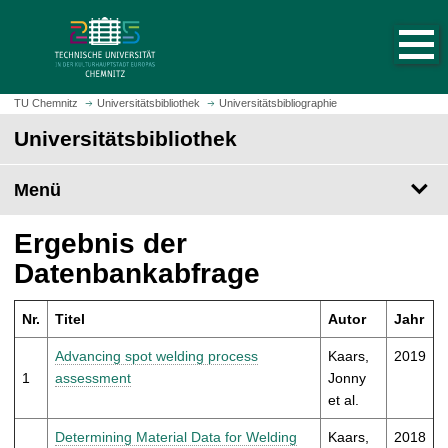
S
S
t
p
a
r
r
i
t
n
TU Chemnitz
Universitätsbibliothek
Universitätsbibliographie
s
g
Universitätsbibliothek
e
e
i
z
t
Menü
u
e
m
a
H
Ergebnis der
u
a
Datenbankabfrage
f
u
r
p
u
Nr.
Titel
Autor
Jahr
t
f
i
Advancing spot welding process
Kaars,
2019
e
n
1
assessment
Jonny
n
h
et al.
a
l
Determining Material Data for Welding
Kaars,
2018