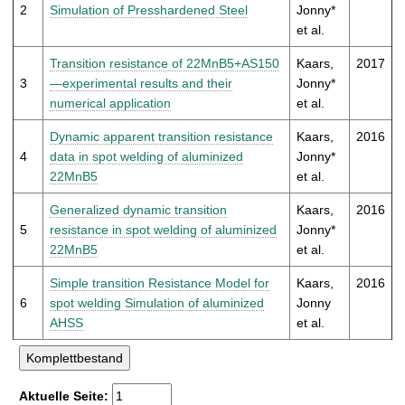
t
2
Simulation of Presshardened Steel
Jonny*
et al.
Transition resistance of 22MnB5+AS150
Kaars,
2017
3
—experimental results and their
Jonny*
numerical application
et al.
Dynamic apparent transition resistance
Kaars,
2016
4
data in spot welding of aluminized
Jonny*
22MnB5
et al.
Generalized dynamic transition
Kaars,
2016
5
resistance in spot welding of aluminized
Jonny*
22MnB5
et al.
Simple transition Resistance Model for
Kaars,
2016
6
spot welding Simulation of aluminized
Jonny
AHSS
et al.
Aktuelle Seite: