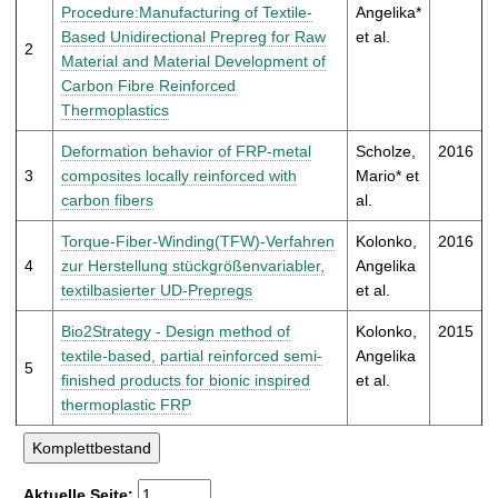
t
Procedure:Manufacturing of Textile-
Angelika*
Based Unidirectional Prepreg for Raw
et al.
2
Material and Material Development of
Carbon Fibre Reinforced
Thermoplastics
Deformation behavior of FRP-metal
Scholze,
2016
3
composites locally reinforced with
Mario* et
carbon fibers
al.
Torque-Fiber-Winding(TFW)-Verfahren
Kolonko,
2016
4
zur Herstellung stückgrößenvariabler,
Angelika
textilbasierter UD-Prepregs
et al.
Bio2Strategy - Design method of
Kolonko,
2015
textile-based, partial reinforced semi-
Angelika
5
finished products for bionic inspired
et al.
thermoplastic FRP
Aktuelle Seite: