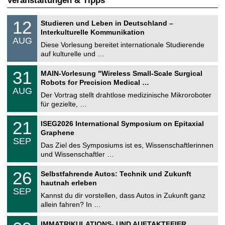
Veranstaltungen & Tipps
S
1
12
Studieren und Leben in Deutschland –
o
2
Interkulturelle Kommunikation
n
.
AUG
s
0
Diese Vorlesung bereitet internationale Studierende
t
8
auf kulturelle und …
i
.
g
2
T
e
3
31
MAIN-Vorlesung "Wireless Small-Scale Surgical
0
U
1
2
Robots for Precision Medical …
C
.
6
AUG
h
0
Der Vortrag stellt drahtlose medizinische Mikroroboter
e
8
für gezielte, …
m
.
n
2
T
i
2
21
ISEG2026 International Symposium on Epitaxial
0
U
t
1
2
Graphene
C
z
.
6
SEP
h
0
Das Ziel des Symposiums ist es, Wissenschaftlerinnen
e
9
und Wissenschaftler …
m
.
n
2
T
i
2
26
Selbstfahrende Autos: Technik und Zukunft
0
U
t
6
2
hautnah erleben
C
z
.
6
SEP
h
0
Kannst du dir vorstellen, dass Autos in Zukunft ganz
e
9
allein fahren? In …
m
.
n
2
T
i
0
IMMATRIKULATIONS- UND AUFTAKTFEIER
0