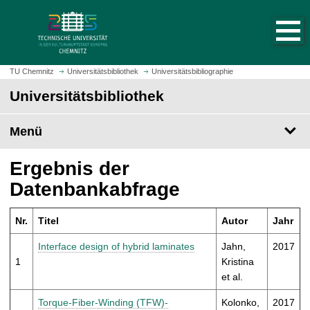
S
S
t
p
a
r
r
i
t
n
TU Chemnitz
Universitätsbibliothek
Universitätsbibliographie
s
g
Universitätsbibliothek
e
e
i
z
t
Menü
u
e
m
a
H
Ergebnis der
u
a
Datenbankabfrage
f
u
r
p
u
Nr.
Titel
Autor
Jahr
t
f
i
Interface design of hybrid laminates
Jahn,
2017
e
n
1
Kristina
n
h
et al.
a
l
Torque-Fiber-Winding (TFW)-
Kolonko,
2017