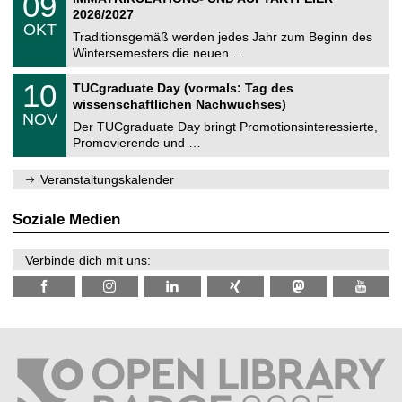
09
U
t
9
2
2026/2027
C
z
.
6
OKT
h
1
Traditionsgemäß werden jedes Jahr zum Beginn des
e
0
Wintersemesters die neuen …
m
.
n
2
Z
i
1
10
TUCgraduate Day (vormals: Tag des
0
e
t
0
2
wissenschaftlichen Nachwuchses)
n
z
.
6
NOV
t
1
Der TUCgraduate Day bringt Promotionsinteressierte,
r
1
Promovierende und …
u
.
m
2
f
0
Veranstaltungskalender
ü
2
r
6
d
Soziale Medien
e
n
w
Verbinde dich mit uns:
i
s
s
e
n
s
c
h
a
f
t