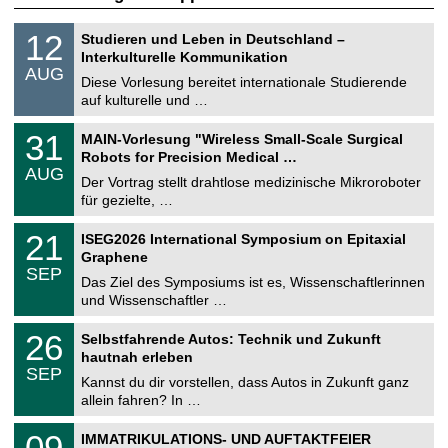
S
1
12
Studieren und Leben in Deutschland –
o
2
Interkulturelle Kommunikation
n
.
AUG
s
0
Diese Vorlesung bereitet internationale Studierende
t
8
auf kulturelle und …
i
.
g
2
T
e
3
31
MAIN-Vorlesung "Wireless Small-Scale Surgical
0
U
1
2
Robots for Precision Medical …
C
.
6
AUG
h
0
Der Vortrag stellt drahtlose medizinische Mikroroboter
e
8
für gezielte, …
m
.
n
2
T
i
2
21
ISEG2026 International Symposium on Epitaxial
0
U
t
1
2
Graphene
C
z
.
6
SEP
h
0
Das Ziel des Symposiums ist es, Wissenschaftlerinnen
e
9
und Wissenschaftler …
m
.
n
2
T
i
2
26
Selbstfahrende Autos: Technik und Zukunft
0
U
t
6
2
hautnah erleben
C
z
.
6
SEP
h
0
Kannst du dir vorstellen, dass Autos in Zukunft ganz
e
9
allein fahren? In …
m
.
n
2
T
i
0
09
IMMATRIKULATIONS- UND AUFTAKTFEIER
0
U