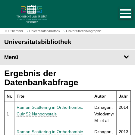
S
S
t
p
a
r
r
i
t
n
TU Chemnitz
Universitätsbibliothek
Universitätsbibliographie
s
g
Universitätsbibliothek
e
e
i
z
t
Menü
u
e
m
a
H
Ergebnis der
u
a
Datenbankabfrage
f
u
r
p
u
Nr.
Titel
Autor
Jahr
t
f
i
Raman Scattering in Orthorhombic
Dzhagan,
2014
e
n
1
CuInS2 Nanocrystals
Volodymyr
n
h
M. et al.
a
l
Raman Scattering in Orthorhombic
Dzhagan,
2013