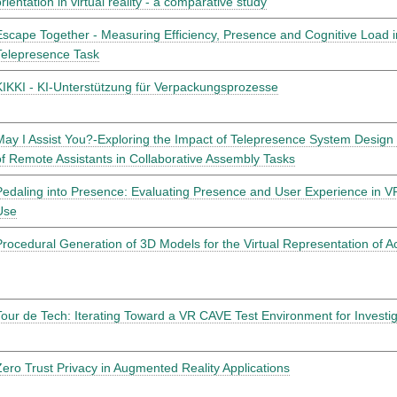
rientation in virtual reality - a comparative study
Escape Together - Measuring Efficiency, Presence and Cognitive Load i
Telepresence Task
KIKKI - KI-Unterstützung für Verpackungsprozesse
May I Assist You?-Exploring the Impact of Telepresence System Design 
of Remote Assistants in Collaborative Assembly Tasks
Pedaling into Presence: Evaluating Presence and User Experience in VR
Use
Procedural Generation of 3D Models for the Virtual Representation of 
Tour de Tech: Iterating Toward a VR CAVE Test Environment for Investiga
Zero Trust Privacy in Augmented Reality Applications