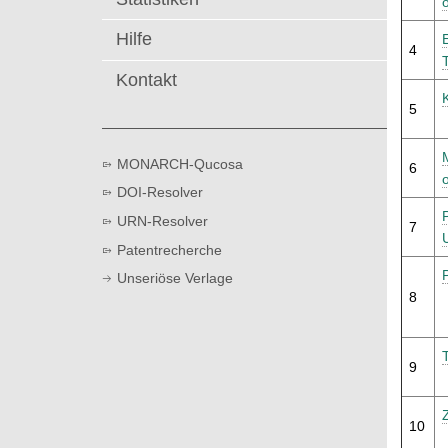
o
t
Hilfe
4
Kontakt
5
MONARCH-Qucosa
6
DOI-Resolver
URN-Resolver
7
Patentrecherche
Unseriöse Verlage
8
9
10