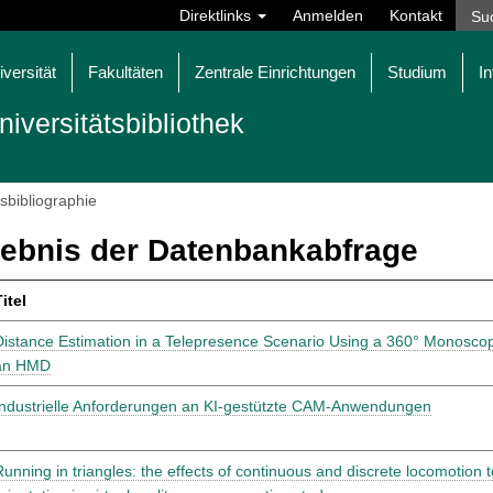
Direktlinks
Anmelden
Kontakt
iversität
Fakultäten
Zentrale Einrichtungen
Studium
In
niversitätsbibliothek
tsbibliographie
ebnis der Datenbankabfrage
itel
Distance Estimation in a Telepresence Scenario Using a 360° Monosc
an HMD
Industrielle Anforderungen an KI-gestützte CAM-Anwendungen
Running in triangles: the effects of continuous and discrete locomotion 