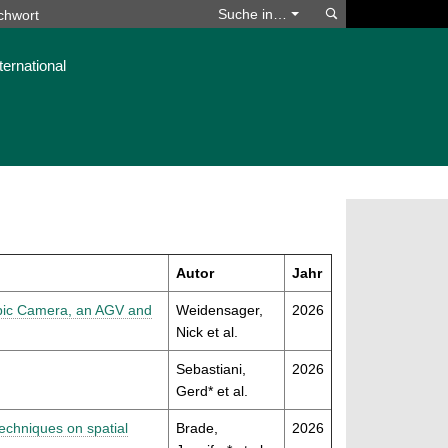
Suchen
Suche in…
ternational
Autor
Jahr
opic Camera, an AGV and
Weidensager,
2026
Nick et al.
Sebastiani,
2026
Gerd* et al.
techniques on spatial
Brade,
2026