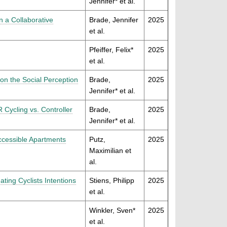
Jennifer* et al.
n a Collaborative
Brade, Jennifer
2025
et al.
Pfeiffer, Felix*
2025
et al.
on the Social Perception
Brade,
2025
Jennifer* et al.
 Cycling vs. Controller
Brade,
2025
Jennifer* et al.
Accessible Apartments
Putz,
2025
Maximilian et
al.
ting Cyclists Intentions
Stiens, Philipp
2025
et al.
Winkler, Sven*
2025
et al.