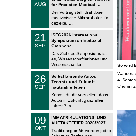
.
AUG
h
for Precision Medical …
0
e
8
Der Vortrag stellt drahtlose
m
.
medizinische Mikroroboter für
n
2
i
gezielte, …
0
t
2
z
T
6
2
21
ISEG2026 International
U
1
Symposium on Epitaxial
C
.
SEP
h
Graphene
0
e
9
Das Ziel des Symposiums ist
m
.
es, Wissenschaftlerinnen und
n
2
i
Wissenschaftler …
So wird 
0
t
2
z
T
Wanderaus
6
2
26
Selbstfahrende Autos:
U
6
4. Septem
Technik und Zukunft
C
.
SEP
Chemnitz
h
hautnah erleben
0
e
9
Kannst du dir vorstellen, dass
m
.
Autos in Zukunft ganz allein
n
2
i
fahren? In …
0
t
2
z
T
6
0
09
IMMATRIKULATIONS- UND
U
9
AUFTAKTFEIER 2026/2027
C
.
OKT
h
1
Traditionsgemäß werden jedes
e
0
Jahr zum Beginn des