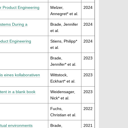
r Product Engineering
Melzer,
2024
Annegret* et al.
ystems During a
Brade, Jennifer
2024
et al.
oduct Engineering
Stiens, Philipp*
2024
et al.
Brade,
2023
Jennifer* et al.
is eines kollaborativen
Wittstock,
2023
Eckhart* et al.
tent in a blank book
Weidensager,
2023
Nick* et al.
Fuchs,
2022
Christian et al.
rtual environments
Brade,
2021