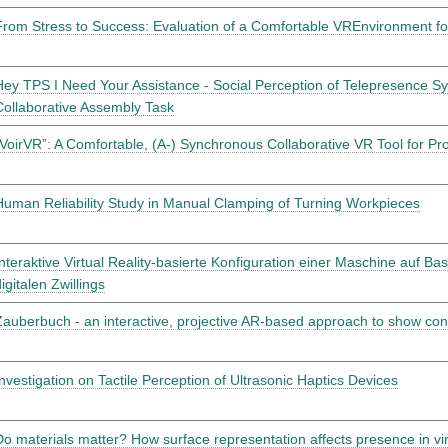
From Stress to Success: Evaluation of a Comfortable VREnvironment fo
Hey TPS I Need Your Assistance - Social Perception of Telepresence S
Collaborative Assembly Task
“VoirVR”: A Comfortable, (A-) Synchronous Collaborative VR Tool for Pr
Human Reliability Study in Manual Clamping of Turning Workpieces
Interaktive Virtual Reality-basierte Konfiguration einer Maschine auf Bas
igitalen Zwillings
Zauberbuch - an interactive, projective AR-based approach to show con
Investigation on Tactile Perception of Ultrasonic Haptics Devices
Do materials matter? How surface representation affects presence in vi