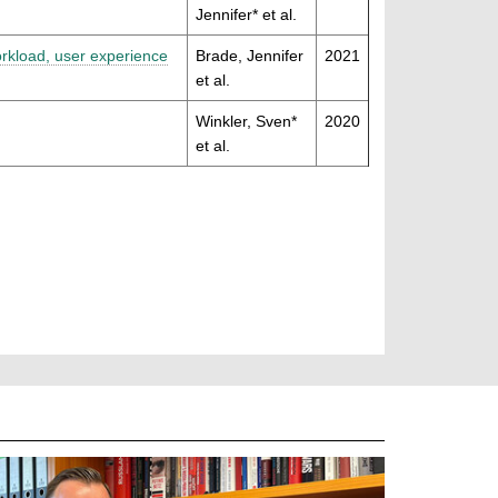
Jennifer* et al.
workload, user experience
Brade, Jennifer
2021
et al.
Winkler, Sven*
2020
et al.