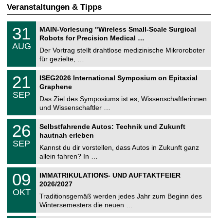
Veranstaltungen & Tipps
T
3
31
MAIN-Vorlesung "Wireless Small-Scale Surgical
U
1
Robots for Precision Medical …
C
.
AUG
h
0
Der Vortrag stellt drahtlose medizinische Mikroroboter
e
8
für gezielte, …
m
.
n
2
T
i
2
21
ISEG2026 International Symposium on Epitaxial
0
U
t
1
2
Graphene
C
z
.
6
SEP
h
0
Das Ziel des Symposiums ist es, Wissenschaftlerinnen
e
9
und Wissenschaftler …
m
.
n
2
T
i
2
26
Selbstfahrende Autos: Technik und Zukunft
0
U
t
6
2
hautnah erleben
C
z
.
6
SEP
h
0
Kannst du dir vorstellen, dass Autos in Zukunft ganz
e
9
allein fahren? In …
m
.
n
2
T
i
0
09
IMMATRIKULATIONS- UND AUFTAKTFEIER
0
U
t
9
2
2026/2027
C
z
.
6
OKT
h
1
Traditionsgemäß werden jedes Jahr zum Beginn des
e
0
Wintersemesters die neuen …
m
.
n
2