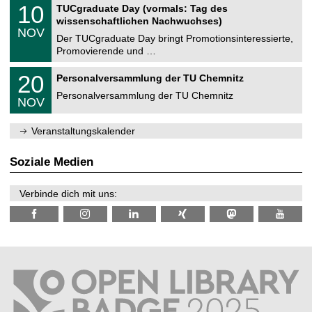
Z
i
1
10
TUCgraduate Day (vormals: Tag des
0
e
t
0
2
wissenschaftlichen Nachwuchses)
n
z
.
6
NOV
t
1
Der TUCgraduate Day bringt Promotionsinteressierte,
r
1
Promovierende und …
u
.
m
2
T
f
2
20
Personalversammlung der TU Chemnitz
0
U
ü
0
2
C
r
Personalversammlung der TU Chemnitz
.
6
NOV
h
d
1
e
e
1
m
n
.
Veranstaltungskalender
n
w
2
i
i
0
t
s
2
Soziale Medien
z
s
6
e
n
Verbinde dich mit uns:
s
c
h
a
f
t
l
i
c
h
e