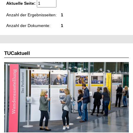
t
Aktuelle Seite:
Anzahl der Ergebnisseiten:
1
Anzahl der Dokumente:
1
TUCaktuell