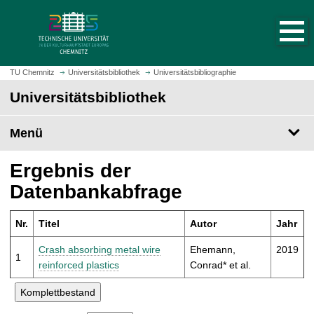
S
S
t
p
a
r
r
i
t
n
TU Chemnitz
Universitätsbibliothek
Universitätsbibliographie
s
g
Universitätsbibliothek
e
e
i
z
t
Menü
u
e
m
a
H
Ergebnis der
u
a
Datenbankabfrage
f
u
r
p
u
Nr.
Titel
Autor
Jahr
t
f
i
Crash absorbing metal wire
Ehemann,
2019
e
1
n
reinforced plastics
Conrad* et al.
n
h
a
l