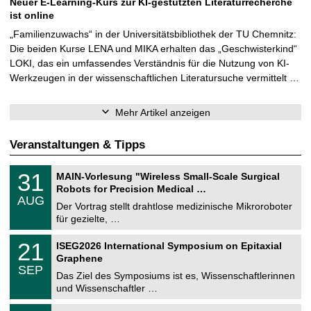
Neuer E-Learning-Kurs zur KI-gestützten Literaturrecherche
ist online
„Familienzuwachs“ in der Universitätsbibliothek der TU Chemnitz:
Die beiden Kurse LENA und MIKA erhalten das „Geschwisterkind“
LOKI, das ein umfassendes Verständnis für die Nutzung von KI-
Werkzeugen in der wissenschaftlichen Literatursuche vermittelt …
Mehr Artikel anzeigen
Veranstaltungen & Tipps
T
3
31
MAIN-Vorlesung "Wireless Small-Scale Surgical
U
1
Robots for Precision Medical …
C
.
AUG
h
0
Der Vortrag stellt drahtlose medizinische Mikroroboter
e
8
für gezielte, …
m
.
n
2
T
i
2
21
ISEG2026 International Symposium on Epitaxial
0
U
t
1
2
Graphene
C
z
.
6
SEP
h
0
Das Ziel des Symposiums ist es, Wissenschaftlerinnen
e
9
und Wissenschaftler …
m
.
n
2
T