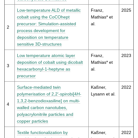
t
Low-temperature ALD of metallic
Franz,
2025
cobalt using the CoCOhept
Mathias* et
precursor: Simulation-assisted
al.
2
process development for
deposition on temperature
sensitive 3D-structures
Low temperature atomic layer
Franz,
2023
deposition of cobalt using dicobalt
Mathias* et
3
hexacarbonyl-1-heptyne as
al.
precursor
Surface-mediated twin
Kaßner,
2022
polymerisation of 2,2'-spirobi[4
H
-
Lysann et al.
1,3,2-benzodioxasiline] on multi-
4
walled carbon nanotubes,
polyacrylonitrile particles and
copper particles
Textile functionalization by
Kaßner,
2022