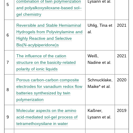
combination of twin polymerization
Lysann et al.
5
and polyalkoxysiloxane-based sol–
gel chemistry
Reversible and Stable Hemiaminal
Uhlig, Tina et
2021
Hydrogels from Polyvinylamine and
al.
6
Highly Reactive and Selective
Bis(N-acylpiperidone)s
The influence of the cation
Weiß,
2021
7
structure on the basicity-related
Nadine et al.
polarity of ionic liquids
Porous carbon-carbon composite
Schnucklake,
2020
electrodes for vanadium redox flow
Maike* et al.
8
batteries synthesized by twin
polymerization
Molecular aspects on the amino
Kaßner,
2019
9
acid-mediated sol-gel process of
Lysann et al.
tetramethoxysilane in water