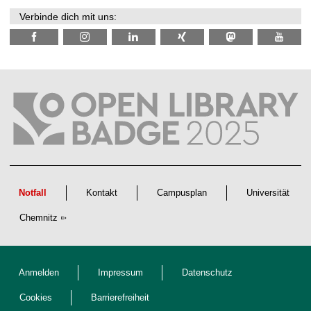
e
n
Verbinde dich mit uns:
s
c
h
a
f
t
l
i
c
h
e
n
N
a
c
h
w
Notfall
Kontakt
Campusplan
Universität
u
c
Chemnitz
h
s
Anmelden
Impressum
Datenschutz
Cookies
Barrierefreiheit