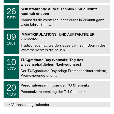
.
n
2
T
i
2
26
Selbstfahrende Autos: Technik und Zukunft
0
U
t
6
2
hautnah erleben
C
z
.
6
SEP
h
0
Kannst du dir vorstellen, dass Autos in Zukunft ganz
e
9
allein fahren? In …
m
.
n
2
T
i
0
09
IMMATRIKULATIONS- UND AUFTAKTFEIER
0
U
t
9
2
2026/2027
C
z
.
6
OKT
h
1
Traditionsgemäß werden jedes Jahr zum Beginn des
e
0
Wintersemesters die neuen …
m
.
n
2
Z
i
1
10
TUCgraduate Day (vormals: Tag des
0
e
t
0
2
wissenschaftlichen Nachwuchses)
n
z
.
6
NOV
t
1
Der TUCgraduate Day bringt Promotionsinteressierte,
r
1
Promovierende und …
u
.
m
2
T
f
2
20
Personalversammlung der TU Chemnitz
0
U
ü
0
2
C
r
Personalversammlung der TU Chemnitz
.
6
NOV
h
d
1
e
e
1
m
n
.
Veranstaltungskalender
n
w
2
i
i
0
t