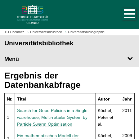
S
S
t
p
a
r
r
i
t
n
TU Chemnitz
Universitätsbibliothek
Universitätsbibliographie
s
g
Universitätsbibliothek
e
e
i
z
t
Menü
u
e
m
a
H
Ergebnis der
u
a
Datenbankabfrage
f
u
r
p
u
Nr.
Titel
Autor
Jahr
t
f
i
Search for Good Policies in a Single-
Köchel,
2011
e
n
1
warehouse, Multi-retailer System by
Peter et
n
h
Particle Swarm Optimisation
al.
a
l
Ein mathematisches Modell der
Köchel,
2009
2