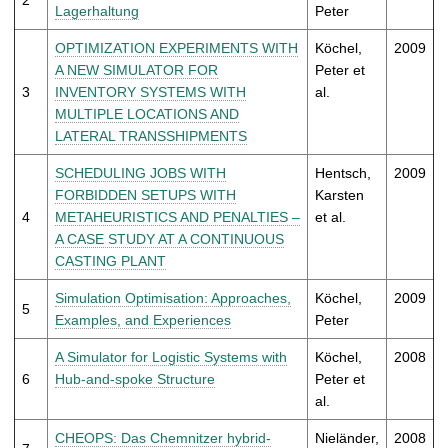
t
Lagerhaltung
Peter
OPTIMIZATION EXPERIMENTS WITH
Köchel,
2009
A NEW SIMULATOR FOR
Peter et
3
INVENTORY SYSTEMS WITH
al.
MULTIPLE LOCATIONS AND
LATERAL TRANSSHIPMENTS
SCHEDULING JOBS WITH
Hentsch,
2009
FORBIDDEN SETUPS WITH
Karsten
4
METAHEURISTICS AND PENALTIES –
et al.
A CASE STUDY AT A CONTINUOUS
CASTING PLANT
Simulation Optimisation: Approaches,
Köchel,
2009
5
Examples, and Experiences
Peter
A Simulator for Logistic Systems with
Köchel,
2008
6
Hub-and-spoke Structure
Peter et
al.
CHEOPS: Das Chemnitzer hybrid-
Nieländer,
2008