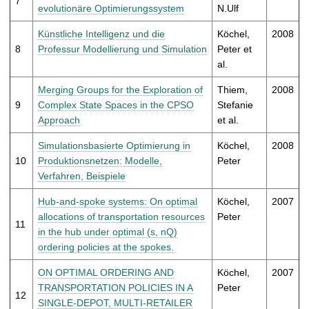
7
evolutionäre Optimierungssystem
N.Ulf
Künstliche Intelligenz und die
Köchel,
2008
8
Professur Modellierung und Simulation
Peter et
al.
Merging Groups for the Exploration of
Thiem,
2008
9
Complex State Spaces in the CPSO
Stefanie
Approach
et al.
Simulationsbasierte Optimierung in
Köchel,
2008
10
Produktionsnetzen: Modelle,
Peter
Verfahren, Beispiele
Hub-and-spoke systems: On optimal
Köchel,
2007
allocations of transportation resources
Peter
11
in the hub under optimal (s, nQ)
ordering policies at the spokes.
ON OPTIMAL ORDERING AND
Köchel,
2007
TRANSPORTATION POLICIES IN A
Peter
12
SINGLE-DEPOT, MULTI-RETAILER