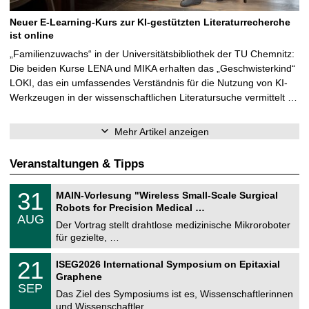
Neuer E-Learning-Kurs zur KI-gestützten Literaturrecherche
ist online
„Familienzuwachs“ in der Universitätsbibliothek der TU Chemnitz:
Die beiden Kurse LENA und MIKA erhalten das „Geschwisterkind“
LOKI, das ein umfassendes Verständnis für die Nutzung von KI-
Werkzeugen in der wissenschaftlichen Literatursuche vermittelt …
Mehr Artikel anzeigen
Veranstaltungen & Tipps
T
3
31
MAIN-Vorlesung "Wireless Small-Scale Surgical
U
1
Robots for Precision Medical …
C
.
AUG
h
0
Der Vortrag stellt drahtlose medizinische Mikroroboter
e
8
für gezielte, …
m
.
n
2
T
i
2
21
ISEG2026 International Symposium on Epitaxial
0
U
t
1
2
Graphene
C
z
.
6
SEP
h
0
Das Ziel des Symposiums ist es, Wissenschaftlerinnen
e
9
und Wissenschaftler …
m