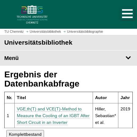
S
S
t
p
a
r
r
i
t
n
TU Chemnitz
Universitätsbibliothek
Universitätsbibliographie
s
g
Universitätsbibliothek
e
e
i
z
t
Menü
u
e
m
a
H
Ergebnis der
u
a
Datenbankabfrage
f
u
r
p
u
Nr.
Titel
Autor
Jahr
t
f
i
VGE,th(T) and VCE(T)-Method to
Hiller,
2019
e
n
1
Measure the Cooling of an IGBT After
Sebastian*
n
h
Short Circuit in an Inverter
et al.
a
l