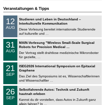
Veranstaltungen & Tipps
S
1
12
Studieren und Leben in Deutschland –
o
2
Interkulturelle Kommunikation
n
.
AUG
s
0
Diese Vorlesung bereitet internationale Studierende
t
8
auf kulturelle und …
i
.
g
2
T
e
3
31
MAIN-Vorlesung "Wireless Small-Scale Surgical
0
U
1
2
Robots for Precision Medical …
C
.
6
AUG
h
0
Der Vortrag stellt drahtlose medizinische Mikroroboter
e
8
für gezielte, …
m
.
n
2
T
i
2
21
ISEG2026 International Symposium on Epitaxial
0
U
t
1
2
Graphene
C
z
.
6
SEP
h
0
Das Ziel des Symposiums ist es, Wissenschaftlerinnen
e
9
und Wissenschaftler …
m
.
n
2
T
i
2
26
Selbstfahrende Autos: Technik und Zukunft
0
U
t
6
2
hautnah erleben
C
z
.
6
SEP
h
0
Kannst du dir vorstellen, dass Autos in Zukunft ganz
e
9
allein fahren? In …
m