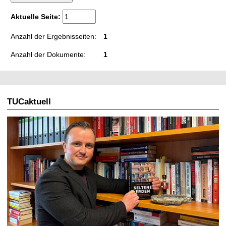
t
Aktuelle Seite:
Anzahl der Ergebnisseiten:
1
Anzahl der Dokumente:
1
TUCaktuell