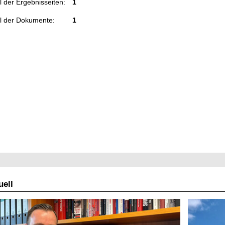
 der Ergebnisseiten:
1
l der Dokumente:
1
ell