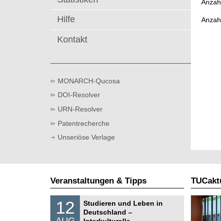
Anzahl
t
Hilfe
Anzah
Kontakt
MONARCH-Qucosa
DOI-Resolver
URN-Resolver
Patentrecherche
Unseriöse Verlage
Veranstaltungen & Tipps
TUCaktu
S
1
12
Studieren und Leben in
o
2
Deutschland –
n
.
AUG
s
Interkulturelle