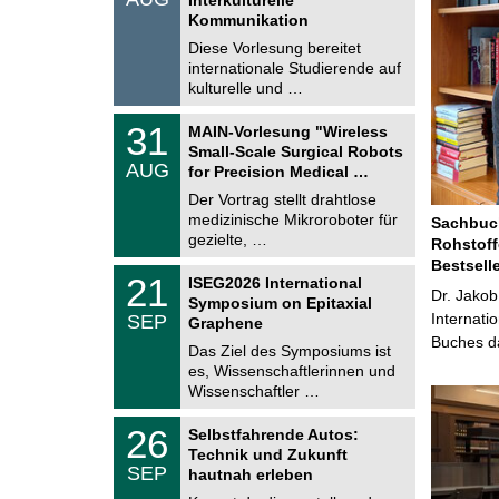
0
t
Kommunikation
8
i
.
Diese Vorlesung bereitet
g
2
e
internationale Studierende auf
0
kulturelle und …
2
6
T
3
31
MAIN-Vorlesung "Wireless
U
1
Small-Scale Surgical Robots
C
.
AUG
h
for Precision Medical …
0
e
8
Der Vortrag stellt drahtlose
m
.
medizinische Mikroroboter für
n
Sachbuch
2
i
gezielte, …
Rohstoff
0
t
2
Bestsell
z
T
6
2
21
ISEG2026 International
U
Dr. Jakob
1
Symposium on Epitaxial
C
.
Internati
SEP
h
Graphene
0
e
Buches da
9
Das Ziel des Symposiums ist
m
.
es, Wissenschaftlerinnen und
n
2
i
Wissenschaftler …
0
t
2
z
T
6
2
26
Selbstfahrende Autos:
U
6
Technik und Zukunft
C
.
SEP
h
hautnah erleben
0
e
9