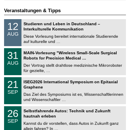
Veranstaltungen & Tipps
S
1
12
Studieren und Leben in Deutschland –
o
2
Interkulturelle Kommunikation
n
.
AUG
s
0
Diese Vorlesung bereitet internationale Studierende
t
8
auf kulturelle und …
i
.
g
2
T
e
3
31
MAIN-Vorlesung "Wireless Small-Scale Surgical
0
U
1
2
Robots for Precision Medical …
C
.
6
AUG
h
0
Der Vortrag stellt drahtlose medizinische Mikroroboter
e
8
für gezielte, …
m
.
n
2
T
i
2
21
ISEG2026 International Symposium on Epitaxial
0
U
t
1
2
Graphene
C
z
.
6
SEP
h
0
Das Ziel des Symposiums ist es, Wissenschaftlerinnen
e
9
und Wissenschaftler …
m
.
n
2
T
i
2
26
Selbstfahrende Autos: Technik und Zukunft
0
U
t
6
2
hautnah erleben
C
z
.
6
SEP
h
0
Kannst du dir vorstellen, dass Autos in Zukunft ganz
e
9
allein fahren? In …
m