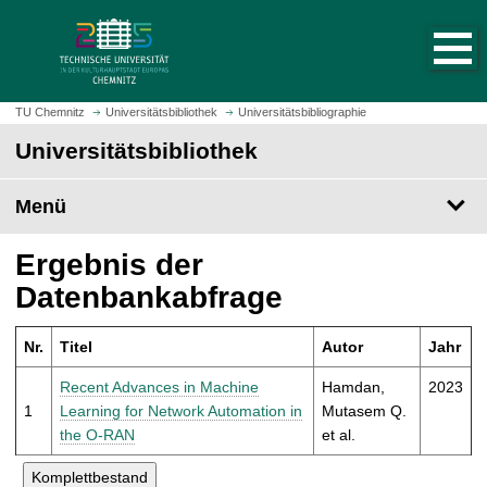
S
S
t
p
a
r
r
i
t
n
TU Chemnitz
Universitätsbibliothek
Universitätsbibliographie
s
g
Universitätsbibliothek
e
e
i
z
t
Menü
u
e
m
a
H
Ergebnis der
u
a
Datenbankabfrage
f
u
r
p
u
Nr.
Titel
Autor
Jahr
t
f
i
Recent Advances in Machine
Hamdan,
2023
e
n
1
Learning for Network Automation in
Mutasem Q.
n
h
the O-RAN
et al.
a
l