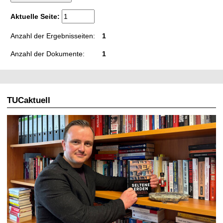
t
Aktuelle Seite:
Anzahl der Ergebnisseiten:
1
Anzahl der Dokumente:
1
TUCaktuell