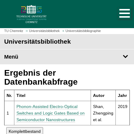
S
S
t
p
a
r
r
i
t
n
TU Chemnitz
Universitätsbibliothek
Universitätsbibliographie
s
g
Universitätsbibliothek
e
e
i
z
t
Menü
u
e
m
a
H
Ergebnis der
u
a
Datenbankabfrage
f
u
r
p
u
Nr.
Titel
Autor
Jahr
t
f
i
Phonon-Assisted Electro-Optical
Shan,
2019
e
n
1
Switches and Logic Gates Based on
Zhengping
n
h
Semiconductor Nanostructures
et al.
a
l