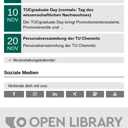
.
n
2
Z
i
1
10
TUCgraduate Day (vormals: Tag des
0
e
t
0
2
wissenschaftlichen Nachwuchses)
n
z
.
6
NOV
t
1
Der TUCgraduate Day bringt Promotionsinteressierte,
r
1
Promovierende und …
u
.
m
2
T
f
2
20
Personalversammlung der TU Chemnitz
0
U
ü
0
2
C
r
Personalversammlung der TU Chemnitz
.
6
NOV
h
d
1
e
e
1
m
n
.
Veranstaltungskalender
n
w
2
i
i
0
t
s
2
Soziale Medien
z
s
6
e
n
Verbinde dich mit uns:
s
c
h
a
f
t
l
i
c
h