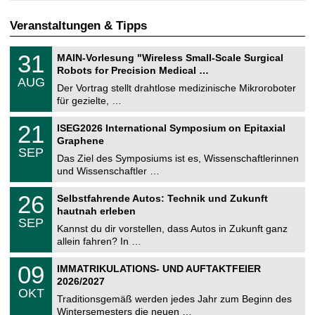
Veranstaltungen & Tipps
T
3
31
MAIN-Vorlesung "Wireless Small-Scale Surgical
U
1
Robots for Precision Medical …
C
.
AUG
h
0
Der Vortrag stellt drahtlose medizinische Mikroroboter
e
8
für gezielte, …
m
.
n
2
T
i
2
21
ISEG2026 International Symposium on Epitaxial
0
U
t
1
2
Graphene
C
z
.
6
SEP
h
0
Das Ziel des Symposiums ist es, Wissenschaftlerinnen
e
9
und Wissenschaftler …
m
.
n
2
T
i
2
26
Selbstfahrende Autos: Technik und Zukunft
0
U
t
6
2
hautnah erleben
C
z
.
6
SEP
h
0
Kannst du dir vorstellen, dass Autos in Zukunft ganz
e
9
allein fahren? In …
m
.
n
2
T
i
0
09
IMMATRIKULATIONS- UND AUFTAKTFEIER
0
U
t
9
2
2026/2027
C
z
.
6
OKT
h
1
Traditionsgemäß werden jedes Jahr zum Beginn des
e
0
Wintersemesters die neuen …
m