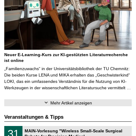
Neuer E-Learning-Kurs zur KI-gestützten Literaturrecherche
ist online
„Familienzuwachs“ in der Universitätsbibliothek der TU Chemnitz:
Die beiden Kurse LENA und MIKA erhalten das „Geschwisterkind“
LOKI, das ein umfassendes Verständnis für die Nutzung von KI-
Werkzeugen in der wissenschaftlichen Literatursuche vermittelt …
Mehr Artikel anzeigen
Veranstaltungen & Tipps
T
3
31
MAIN-Vorlesung "Wireless Small-Scale Surgical
U
1