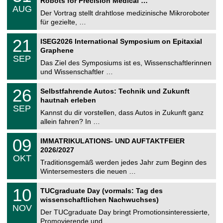
Robots for Precision Medical …
C
.
AUG
h
0
Der Vortrag stellt drahtlose medizinische Mikroroboter
e
8
für gezielte, …
m
.
n
2
T
i
2
21
ISEG2026 International Symposium on Epitaxial
0
U
t
1
2
Graphene
C
z
.
6
SEP
h
0
Das Ziel des Symposiums ist es, Wissenschaftlerinnen
e
9
und Wissenschaftler …
m
.
n
2
T
i
2
26
Selbstfahrende Autos: Technik und Zukunft
0
U
t
6
2
hautnah erleben
C
z
.
6
SEP
h
0
Kannst du dir vorstellen, dass Autos in Zukunft ganz
e
9
allein fahren? In …
m
.
n
2
T
i
0
09
IMMATRIKULATIONS- UND AUFTAKTFEIER
0
U
t
9
2
2026/2027
C
z
.
6
OKT
h
1
Traditionsgemäß werden jedes Jahr zum Beginn des
e
0
Wintersemesters die neuen …
m
.
n
2
Z
i
1
10
TUCgraduate Day (vormals: Tag des
0
e
t
0
2
wissenschaftlichen Nachwuchses)
n
z
.
6
NOV
t
1
Der TUCgraduate Day bringt Promotionsinteressierte,
r
1
Promovierende und …
u