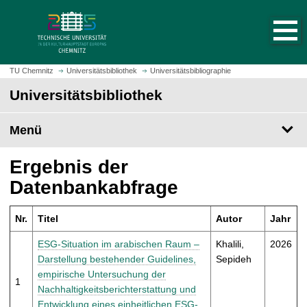
S
S
t
p
a
r
r
i
t
n
TU Chemnitz
Universitätsbibliothek
Universitätsbibliographie
s
g
Universitätsbibliothek
e
e
i
z
t
Menü
u
e
m
a
H
Ergebnis der
u
a
Datenbankabfrage
f
u
r
p
u
Nr.
Titel
Autor
Jahr
t
f
i
ESG-Situation im arabischen Raum –
Khalili,
2026
e
n
Darstellung bestehender Guidelines,
Sepideh
n
h
empirische Untersuchung der
1
a
Nachhaltigkeitsberichterstattung und
l
Entwicklung eines einheitlichen ESG-