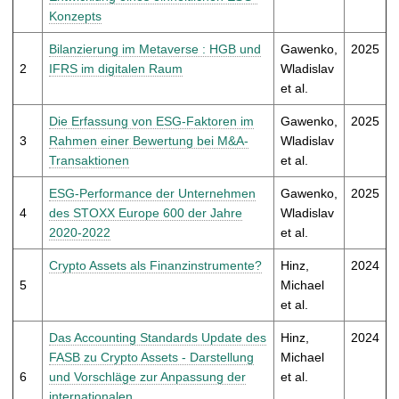
t
Konzepts
Bilanzierung im Metaverse : HGB und
Gawenko,
2025
2
IFRS im digitalen Raum
Wladislav
et al.
Die Erfassung von ESG-Faktoren im
Gawenko,
2025
3
Rahmen einer Bewertung bei M&A-
Wladislav
Transaktionen
et al.
ESG-Performance der Unternehmen
Gawenko,
2025
4
des STOXX Europe 600 der Jahre
Wladislav
2020-2022
et al.
Crypto Assets als Finanzinstrumente?
Hinz,
2024
5
Michael
et al.
Das Accounting Standards Update des
Hinz,
2024
FASB zu Crypto Assets - Darstellung
Michael
6
und Vorschläge zur Anpassung der
et al.
internationalen