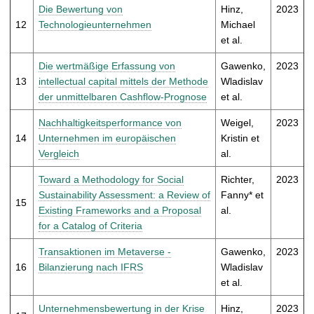
Die Bewertung von
Hinz,
2023
12
Technologieunternehmen
Michael
et al.
Die wertmäßige Erfassung von
Gawenko,
2023
13
intellectual capital mittels der Methode
Wladislav
der unmittelbaren Cashflow-Prognose
et al.
Nachhaltigkeitsperformance von
Weigel,
2023
14
Unternehmen im europäischen
Kristin et
Vergleich
al.
Toward a Methodology for Social
Richter,
2023
Sustainability Assessment: a Review of
Fanny* et
15
Existing Frameworks and a Proposal
al.
for a Catalog of Criteria
Transaktionen im Metaverse -
Gawenko,
2023
16
Bilanzierung nach IFRS
Wladislav
et al.
Unternehmensbewertung in der Krise
Hinz,
2023