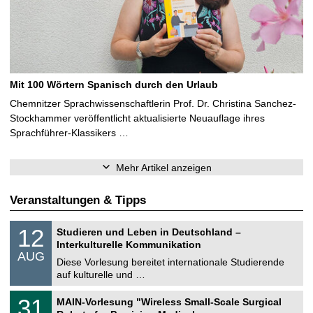
Mit 100 Wörtern Spanisch durch den Urlaub
Chemnitzer Sprachwissenschaftlerin Prof. Dr. Christina Sanchez-
Stockhammer veröffentlicht aktualisierte Neuauflage ihres
Sprachführer-Klassikers …
Mehr Artikel anzeigen
Veranstaltungen & Tipps
S
1
12
Studieren und Leben in Deutschland –
o
2
Interkulturelle Kommunikation
n
.
AUG
s
0
Diese Vorlesung bereitet internationale Studierende
t
8
auf kulturelle und …
i
.
g
2
T
e
3
31
MAIN-Vorlesung "Wireless Small-Scale Surgical
0
U
1