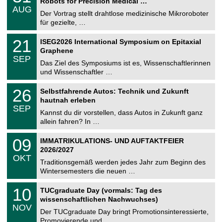
2
Robots for Precision Medical …
C
.
6
AUG
h
0
Der Vortrag stellt drahtlose medizinische Mikroroboter
e
8
für gezielte, …
m
.
n
2
T
i
2
21
ISEG2026 International Symposium on Epitaxial
0
U
t
1
2
Graphene
C
z
.
6
SEP
h
0
Das Ziel des Symposiums ist es, Wissenschaftlerinnen
e
9
und Wissenschaftler …
m
.
n
2
T
i
2
26
Selbstfahrende Autos: Technik und Zukunft
0
U
t
6
2
hautnah erleben
C
z
.
6
SEP
h
0
Kannst du dir vorstellen, dass Autos in Zukunft ganz
e
9
allein fahren? In …
m
.
n
2
T
i
0
09
IMMATRIKULATIONS- UND AUFTAKTFEIER
0
U
t
9
2
2026/2027
C
z
.
6
OKT
h
1
Traditionsgemäß werden jedes Jahr zum Beginn des
e
0
Wintersemesters die neuen …
m
.
n
2
Z
i
1
10
TUCgraduate Day (vormals: Tag des
0
e
t
0
2
wissenschaftlichen Nachwuchses)
n
z
.
6
NOV
t
1
Der TUCgraduate Day bringt Promotionsinteressierte,
r
1
Promovierende und …