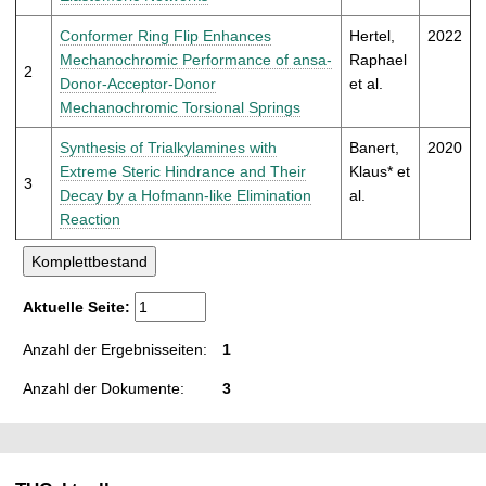
t
Conformer Ring Flip Enhances
Hertel,
2022
Mechanochromic Performance of ansa-
Raphael
2
Donor-Acceptor-Donor
et al.
Mechanochromic Torsional Springs
Synthesis of Trialkylamines with
Banert,
2020
Extreme Steric Hindrance and Their
Klaus* et
3
Decay by a Hofmann-like Elimination
al.
Reaction
Aktuelle Seite:
Anzahl der Ergebnisseiten:
1
Anzahl der Dokumente:
3