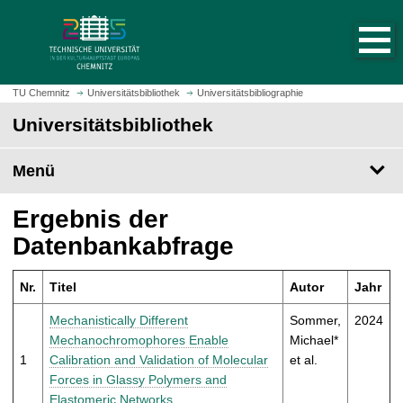
S
S
t
p
a
r
r
i
t
n
TU Chemnitz
Universitätsbibliothek
Universitätsbibliographie
s
g
Universitätsbibliothek
e
e
i
z
t
Menü
u
e
m
a
H
Ergebnis der
u
a
Datenbankabfrage
f
u
r
p
u
Nr.
Titel
Autor
Jahr
t
f
i
Mechanistically Different
Sommer,
2024
e
n
Mechanochromophores Enable
Michael*
n
h
1
Calibration and Validation of Molecular
et al.
a
Forces in Glassy Polymers and
l
Elastomeric Networks