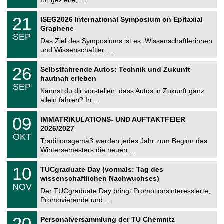
m
.
n
2
T
i
2
21
ISEG2026 International Symposium on Epitaxial
0
U
t
1
2
Graphene
C
z
.
6
SEP
h
0
Das Ziel des Symposiums ist es, Wissenschaftlerinnen
e
9
und Wissenschaftler …
m
.
n
2
T
i
2
26
Selbstfahrende Autos: Technik und Zukunft
0
U
t
6
2
hautnah erleben
C
z
.
6
SEP
h
0
Kannst du dir vorstellen, dass Autos in Zukunft ganz
e
9
allein fahren? In …
m
.
n
2
T
i
0
09
IMMATRIKULATIONS- UND AUFTAKTFEIER
0
U
t
9
2
2026/2027
C
z
.
6
OKT
h
1
Traditionsgemäß werden jedes Jahr zum Beginn des
e
0
Wintersemesters die neuen …
m
.
n
2
Z
i
1
10
TUCgraduate Day (vormals: Tag des
0
e
t
0
2
wissenschaftlichen Nachwuchses)
n
z
.
6
NOV
t
1
Der TUCgraduate Day bringt Promotionsinteressierte,
r
1
Promovierende und …
u
.
m
2
T
f
2
20
Personalversammlung der TU Chemnitz
0
U