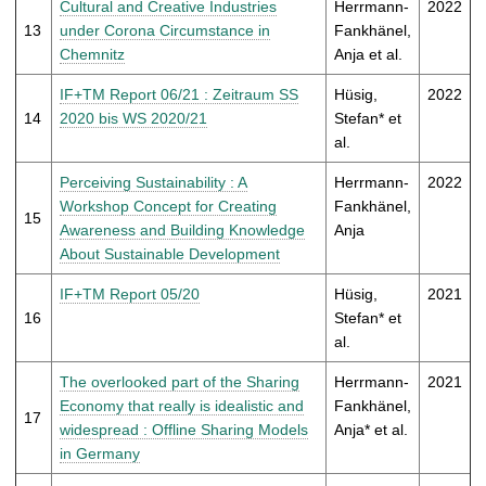
Cultural and Creative Industries
Herrmann-
2022
13
under Corona Circumstance in
Fankhänel,
Chemnitz
Anja et al.
IF+TM Report 06/21 : Zeitraum SS
Hüsig,
2022
14
2020 bis WS 2020/21
Stefan* et
al.
Perceiving Sustainability : A
Herrmann-
2022
Workshop Concept for Creating
Fankhänel,
15
Awareness and Building Knowledge
Anja
About Sustainable Development
IF+TM Report 05/20
Hüsig,
2021
16
Stefan* et
al.
The overlooked part of the Sharing
Herrmann-
2021
Economy that really is idealistic and
Fankhänel,
17
widespread : Offline Sharing Models
Anja* et al.
in Germany