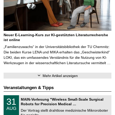
Neuer E-Learning-Kurs zur KI-gestützten Literaturrecherche
ist online
„Familienzuwachs“ in der Universitätsbibliothek der TU Chemnitz:
Die beiden Kurse LENA und MIKA erhalten das „Geschwisterkind“
LOKI, das ein umfassendes Verständnis für die Nutzung von KI-
Werkzeugen in der wissenschaftlichen Literatursuche vermittelt …
Mehr Artikel anzeigen
Veranstaltungen & Tipps
T
3
31
MAIN-Vorlesung "Wireless Small-Scale Surgical
U
1
Robots for Precision Medical …
C
.
AUG
h
0
Der Vortrag stellt drahtlose medizinische Mikroroboter
e
8
für gezielte, …