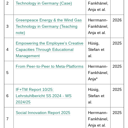
t
2
Technology in Germany (Case)
Fankhänel,
Anja et al.
Greenpeace Energy & the Wind Gas
Herrmann-
2026
3
Technology in Germany (Teaching
Fankhänel,
note)
Anja et al.
Empowering the Employee's Creative
Hüsig,
2025
4
Capacities Through Educational
Stefan et
Management
al.
From Peer-to-Peer to Meta-Platforms
Herrmann-
2025
5
Fankhänel,
Anja*
IF+TM Report 10/25:
Hüsig,
2025
6
Lehrstuhlbericht SS 2024 - WS
Stefan et
2024/25
al.
Social Innovation Report 2025
Herrmann-
2025
7
Fankhänel,
Anja et al.