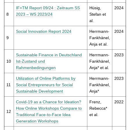
IF+TM Report 09/24 : Zeitraum SS
Hüsig,
2024
8
2023 – WS 2023/24
Stefan et
al.
Social Innovation Report 2024
Herrmann-
2024
9
Fankhänel,
Anja et al.
Sustainable Finance in Deutschland
Herrmann-
2023
10
Ist-Zustand und
Fankhänel,
Rahmenbedingungen
Anja* et al.
Utilization of Online Platforms by
Herrmann-
2023
11
Social Entrepreneurs for Social
Fankhänel,
Sustainable Development
Anja*
Covid-19 as a Chance for Ideation?
Frenz,
2022
How Online Workshops Compare to
Rebecca*
12
Traditional Face-to-Face Idea
et al.
Generation Workshops