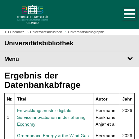
S
S
t
p
a
r
r
i
t
n
TU Chemnitz
Universitätsbibliothek
Universitätsbibliographie
s
g
Universitätsbibliothek
e
e
i
z
t
Menü
u
e
m
a
H
Ergebnis der
u
a
Datenbankabfrage
f
u
r
p
u
Nr.
Titel
Autor
Jahr
t
f
i
Entwicklungsmuster digitaler
Herrmann-
2026
e
n
1
Serviceinnovationen in der Sharing
Fankhänel,
n
h
Economy
Anja* et al.
a
l
Greenpeace Energy & the Wind Gas
Herrmann-
2026