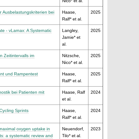
Nico* et al.
 Ausbelastungskriterien bei
Haase,
2025
Ralf* et al.
te - νLamax: A Systematic
Langley,
2025
Jamie* et
al.
 Zeitintervalls im
Nitzsche,
2025
Nico* et al.
int und Rampentest
Haase,
2025
Ralf* et al.
ostik bei Patienten mit
Haase, Ralf
2024
et al.
Cycling Sprints
Haase,
2024
Ralf* et al.
d maximal oxygen uptake in
Neuendorf,
2023
ts: a systematic review and
Tilo* et al.