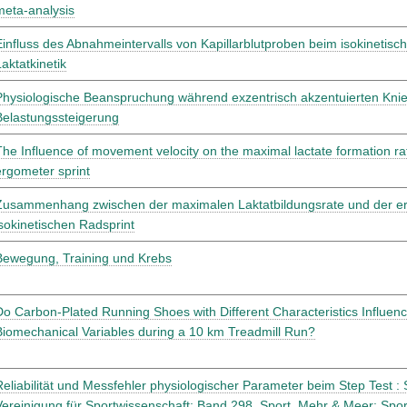
meta-analysis
Einfluss des Abnahmeintervalls von Kapillarblutproben beim isokinetisc
Laktatkinetik
Physiologische Beanspruchung während exzentrisch akzentuierten Knie
Belastungssteigerung
The Influence of movement velocity on the maximal lactate formation rate
ergometer sprint
Zusammenhang zwischen der maximalen Laktatbildungsrate und der er
isokinetischen Radsprint
Bewegung, Training und Krebs
Do Carbon-Plated Running Shoes with Different Characteristics Influenc
Biomechanical Variables during a 10 km Treadmill Run?
Reliabilität und Messfehler physiologischer Parameter beim Step Test :
Vereinigung für Sportwissenschaft: Band 298. Sport, Mehr & Meer: Spor