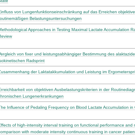
State
Einfluss von Lungenfunktionseinschränkung auf das Erreichen objektiver
routinemäßigen Belastungsuntersuchungen
Methodological Approaches in Testing Maximal Lactate Accumulation Ra
Review
Vergleich von fixer und leistungsabhängiger Bestimmung des alaktaziden
isokinetischen Radsprint
Zusammenhang der Laktatakkumulation und Leistung im Ergometerspr
Erreichbarkeit von objektiven Ausbelastungskriterien in der Routinediagn
chronischen Lungenerkrankungen
The Influence of Pedaling Frequency on Blood Lactate Accumulation in 
Effects of high-intensity interval training on functional performance an
comparison with moderate intensity continuous training in cancer patien