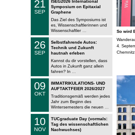
2
21
ISEG2026 International
U
1
Symposium on Epitaxial
C
.
SEP
h
Graphene
0
e
9
Das Ziel des Symposiums ist
m
.
es, Wissenschaftlerinnen und
n
2
i
Wissenschaftler …
So wird 
0
t
2
z
T
Wanderaus
6
2
26
Selbstfahrende Autos:
U
6
4. Septem
Technik und Zukunft
C
.
SEP
Chemnitz
h
hautnah erleben
0
e
9
Kannst du dir vorstellen, dass
m
.
Autos in Zukunft ganz allein
n
2
i
fahren? In …
0
t
2
z
T
6
0
09
IMMATRIKULATIONS- UND
U
9
AUFTAKTFEIER 2026/2027
C
.
OKT
h
1
Traditionsgemäß werden jedes
e
0
Jahr zum Beginn des
m
.
Wintersemesters die neuen …
n
2
i
0
Z
t
1
10
2
TUCgraduate Day (vormals:
e
z
0
6
Tag des wissenschaftlichen
n
.
NOV
t
Nachwuchses)
1
r