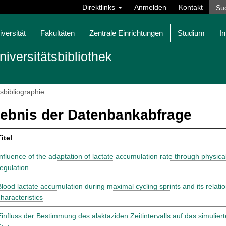
Direktlinks
Anmelden
Kontakt
iversität
Fakultäten
Zentrale Einrichtungen
Studium
In
niversitätsbibliothek
tsbibliographie
ebnis der Datenbankabfrage
itel
Influence of the adaptation of lactate accumulation rate through physic
regulation
Blood lactate accumulation during maximal cycling sprints and its relati
characteristics
Einfluss der Bestimmung des alaktaziden Zeitintervalls auf das simulie