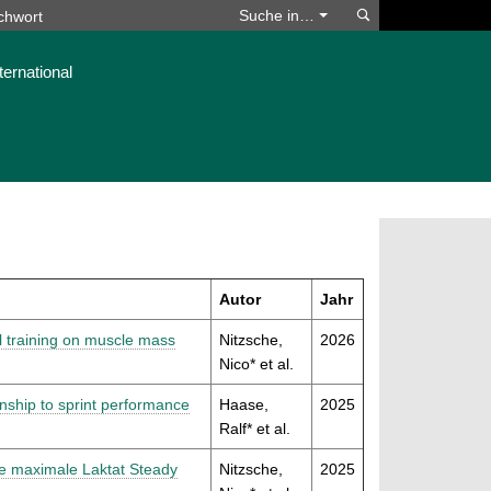
Suchen
Suche in…
ternational
Autor
Jahr
al training on muscle mass
Nitzsche,
2026
Nico* et al.
onship to sprint performance
Haase,
2025
Ralf* et al.
rte maximale Laktat Steady
Nitzsche,
2025