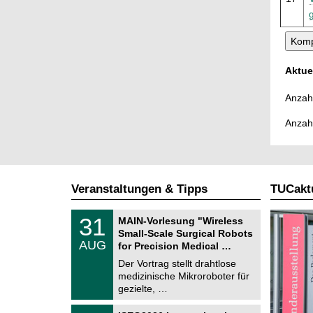
Aktue
Anzahl
Anzah
Veranstaltungen & Tipps
TUCaktu
T
3
31
MAIN-Vorlesung "Wireless
U
1
Small-Scale Surgical Robots
C
.
AUG
h
for Precision Medical …
0
e
8
Der Vortrag stellt drahtlose
m
.
medizinische Mikroroboter für
n
2
i
gezielte, …
0
t
2
z
T
6