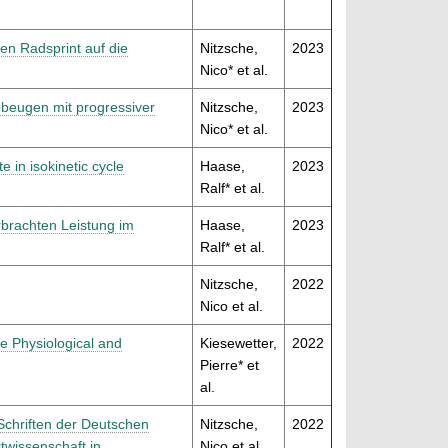
hen Radsprint auf die
Nitzsche,
2023
Nico* et al.
beugen mit progressiver
Nitzsche,
2023
Nico* et al.
 in isokinetic cycle
Haase,
2023
Ralf* et al.
brachten Leistung im
Haase,
2023
Ralf* et al.
Nitzsche,
2022
Nico et al.
e Physiological and
Kiesewetter,
2022
Pierre* et
al.
 Schriften der Deutschen
Nitzsche,
2022
twissenschaft in
Nico et al.