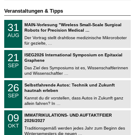
Veranstaltungen & Tipps
T
3
31
MAIN-Vorlesung "Wireless Small-Scale Surgical
U
1
Robots for Precision Medical …
C
.
AUG
h
0
Der Vortrag stellt drahtlose medizinische Mikroroboter
e
8
für gezielte, …
m
.
n
2
T
i
2
21
ISEG2026 International Symposium on Epitaxial
0
U
t
1
2
Graphene
C
z
.
6
SEP
h
0
Das Ziel des Symposiums ist es, Wissenschaftlerinnen
e
9
und Wissenschaftler …
m
.
n
2
T
i
2
26
Selbstfahrende Autos: Technik und Zukunft
0
U
t
6
2
hautnah erleben
C
z
.
6
SEP
h
0
Kannst du dir vorstellen, dass Autos in Zukunft ganz
e
9
allein fahren? In …
m
.
n
2
T
i
0
09
IMMATRIKULATIONS- UND AUFTAKTFEIER
0
U
t
9
2
2026/2027
C
z
.
6
OKT
h
1
Traditionsgemäß werden jedes Jahr zum Beginn des
e
0
Wintersemesters die neuen …
m