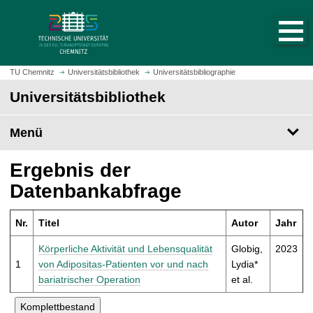
S
S
t
p
a
r
r
i
t
n
TU Chemnitz
Universitätsbibliothek
Universitätsbibliographie
s
g
Universitätsbibliothek
e
e
i
z
t
Menü
u
e
m
a
H
Ergebnis der
u
a
Datenbankabfrage
f
u
r
p
u
Nr.
Titel
Autor
Jahr
t
f
i
Körperliche Aktivität und Lebensqualität
Globig,
2023
e
n
1
von Adipositas-Patienten vor und nach
Lydia*
n
h
bariatrischer Operation
et al.
a
l