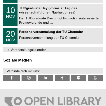
.
n
2
Z
i
1
10
TUCgraduate Day (vormals: Tag des
0
e
t
0
2
wissenschaftlichen Nachwuchses)
n
z
.
6
NOV
t
1
Der TUCgraduate Day bringt Promotionsinteressierte,
r
1
Promovierende und …
u
.
m
2
T
f
2
20
Personalversammlung der TU Chemnitz
0
U
ü
0
2
C
r
Personalversammlung der TU Chemnitz
.
6
NOV
h
d
1
e
e
1
m
n
.
Veranstaltungskalender
n
w
2
i
i
0
t
s
2
Soziale Medien
z
s
6
e
n
Verbinde dich mit uns:
s
c
h
a
f
t
l
i
c
h