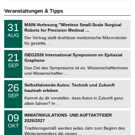
Veranstaltungen & Tipps
T
3
31
MAIN-Vorlesung "Wireless Small-Scale Surgical
U
1
Robots for Precision Medical …
C
.
AUG
h
0
Der Vortrag stellt drahtlose medizinische Mikroroboter
e
8
für gezielte, …
m
.
n
2
T
i
2
21
ISEG2026 International Symposium on Epitaxial
0
U
t
1
2
Graphene
C
z
.
6
SEP
h
0
Das Ziel des Symposiums ist es, Wissenschaftlerinnen
e
9
und Wissenschaftler …
m
.
n
2
T
i
2
26
Selbstfahrende Autos: Technik und Zukunft
0
U
t
6
2
hautnah erleben
C
z
.
6
SEP
h
0
Kannst du dir vorstellen, dass Autos in Zukunft ganz
e
9
allein fahren? In …
m
.
n
2
T
i
0
09
IMMATRIKULATIONS- UND AUFTAKTFEIER
0
U
t
9
2
2026/2027
C
z
.
6
OKT
h
1
Traditionsgemäß werden jedes Jahr zum Beginn des
e
0
Wintersemesters die neuen …
m