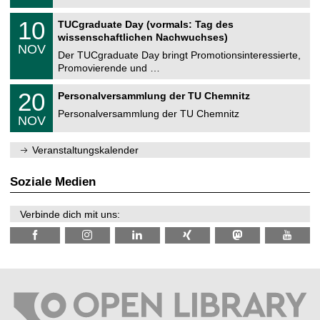
.
n
2
Z
i
1
10
TUCgraduate Day (vormals: Tag des
0
e
t
0
2
wissenschaftlichen Nachwuchses)
n
z
.
6
NOV
t
1
Der TUCgraduate Day bringt Promotionsinteressierte,
r
1
Promovierende und …
u
.
m
2
T
f
2
20
Personalversammlung der TU Chemnitz
0
U
ü
0
2
C
r
Personalversammlung der TU Chemnitz
.
6
NOV
h
d
1
e
e
1
m
n
.
Veranstaltungskalender
n
w
2
i
i
0
t
s
2
Soziale Medien
z
s
6
e
n
Verbinde dich mit uns:
s
c
h
a
f
t
l
i
c
h