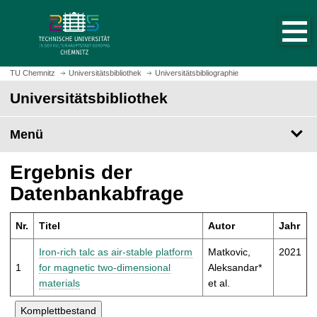
S
S
t
p
a
r
r
i
t
n
TU Chemnitz
Universitätsbibliothek
Universitätsbibliographie
s
g
Universitätsbibliothek
e
e
i
z
t
Menü
u
e
m
a
H
Ergebnis der
u
a
Datenbankabfrage
f
u
r
p
u
Nr.
Titel
Autor
Jahr
t
f
i
Iron-rich talc as air-stable platform
Matkovic,
2021
e
n
1
for magnetic two-dimensional
Aleksandar*
n
h
materials
et al.
a
l