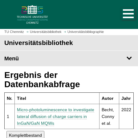
S
S
t
p
a
r
r
i
t
n
TU Chemnitz
Universitätsbibliothek
Universitätsbibliographie
s
g
Universitätsbibliothek
e
e
i
z
t
Menü
u
e
m
a
H
Ergebnis der
u
a
Datenbankabfrage
f
u
r
p
u
Nr.
Titel
Autor
Jahr
t
f
i
Micro-photoluminescence to investigate
Becht,
2022
e
n
1
lateral diffusion of charge carriers in
Conny
n
h
InGaN/GaN MQWs
et al.
a
l