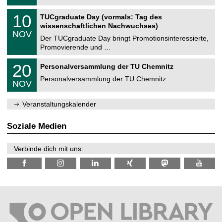
.
n
2
Z
i
1
10
TUCgraduate Day (vormals: Tag des
0
e
t
0
2
wissenschaftlichen Nachwuchses)
n
z
.
6
NOV
t
1
Der TUCgraduate Day bringt Promotionsinteressierte,
r
1
Promovierende und …
u
.
m
2
T
f
2
20
Personalversammlung der TU Chemnitz
0
U
ü
0
2
C
r
Personalversammlung der TU Chemnitz
.
6
NOV
h
d
1
e
e
1
m
n
.
Veranstaltungskalender
n
w
2
i
i
0
t
s
2
Soziale Medien
z
s
6
e
n
Verbinde dich mit uns:
s
c
h
a
f
t
l
i
c
h