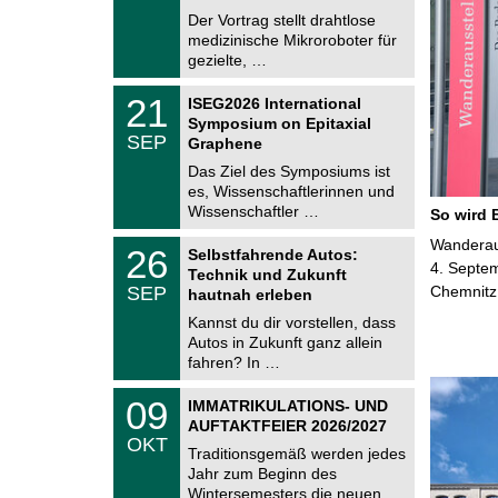
e
8
Der Vortrag stellt drahtlose
m
.
medizinische Mikroroboter für
n
2
i
gezielte, …
0
t
2
z
T
6
2
21
ISEG2026 International
U
1
Symposium on Epitaxial
C
.
SEP
h
Graphene
0
e
9
Das Ziel des Symposiums ist
m
.
es, Wissenschaftlerinnen und
n
2
i
Wissenschaftler …
So wird 
0
t
2
z
T
Wanderaus
6
2
26
Selbstfahrende Autos:
U
6
4. Septem
Technik und Zukunft
C
.
SEP
Chemnitz
h
hautnah erleben
0
e
9
Kannst du dir vorstellen, dass
m
.
Autos in Zukunft ganz allein
n
2
i
fahren? In …
0
t
2
z
T
6
0
09
IMMATRIKULATIONS- UND
U
9
AUFTAKTFEIER 2026/2027
C
.
OKT
h
1
Traditionsgemäß werden jedes
e
0
Jahr zum Beginn des
m
.
Wintersemesters die neuen …
n