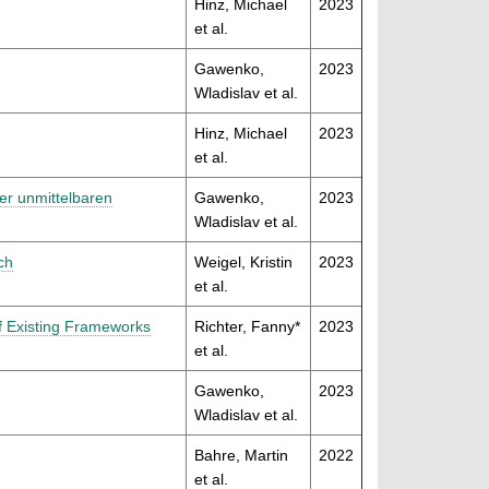
Hinz, Michael
2023
et al.
Gawenko,
2023
Wladislav et al.
Hinz, Michael
2023
et al.
der unmittelbaren
Gawenko,
2023
Wladislav et al.
ch
Weigel, Kristin
2023
et al.
f Existing Frameworks
Richter, Fanny*
2023
et al.
Gawenko,
2023
Wladislav et al.
Bahre, Martin
2022
et al.