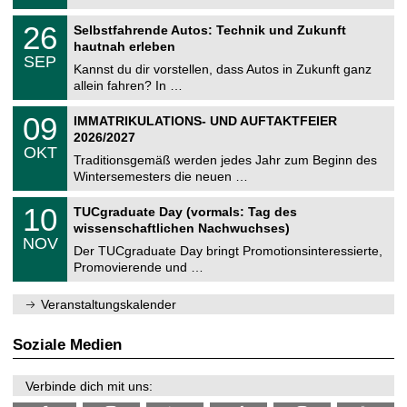
.
n
2
T
i
2
26
Selbstfahrende Autos: Technik und Zukunft
0
U
t
6
2
hautnah erleben
C
z
.
6
SEP
h
0
Kannst du dir vorstellen, dass Autos in Zukunft ganz
e
9
allein fahren? In …
m
.
n
2
T
i
0
09
IMMATRIKULATIONS- UND AUFTAKTFEIER
0
U
t
9
2
2026/2027
C
z
.
6
OKT
h
1
Traditionsgemäß werden jedes Jahr zum Beginn des
e
0
Wintersemesters die neuen …
m
.
n
2
Z
i
1
10
TUCgraduate Day (vormals: Tag des
0
e
t
0
2
wissenschaftlichen Nachwuchses)
n
z
.
6
NOV
t
1
Der TUCgraduate Day bringt Promotionsinteressierte,
r
1
Promovierende und …
u
.
m
2
f
0
Veranstaltungskalender
ü
2
r
6
d
Soziale Medien
e
n
w
Verbinde dich mit uns:
i
s