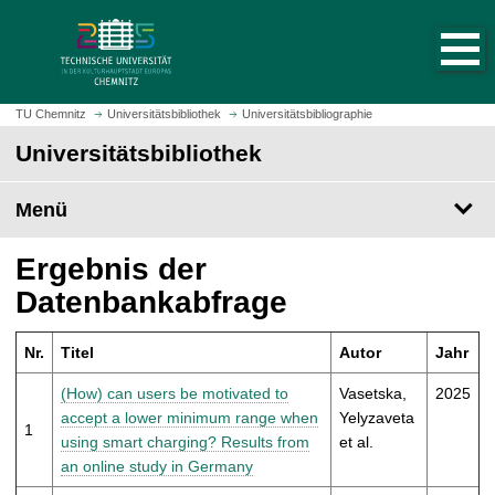
S
S
t
p
a
r
r
i
t
n
TU Chemnitz
Universitätsbibliothek
Universitätsbibliographie
s
g
Universitätsbibliothek
e
e
i
z
t
Menü
u
e
m
a
H
Ergebnis der
u
a
Datenbankabfrage
f
u
r
p
u
Nr.
Titel
Autor
Jahr
t
f
i
(How) can users be motivated to
Vasetska,
2025
e
n
accept a lower minimum range when
Yelyzaveta
n
1
h
using smart charging? Results from
et al.
a
an online study in Germany
l