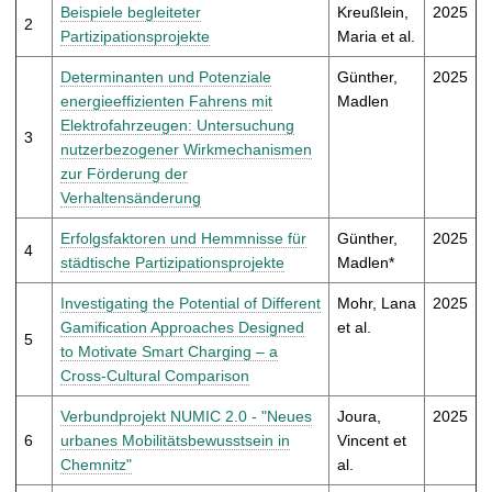
t
Beispiele begleiteter
Kreußlein,
2025
2
Partizipationsprojekte
Maria et al.
Determinanten und Potenziale
Günther,
2025
energieeffizienten Fahrens mit
Madlen
Elektrofahrzeugen: Untersuchung
3
nutzerbezogener Wirkmechanismen
zur Förderung der
Verhaltensänderung
Erfolgsfaktoren und Hemmnisse für
Günther,
2025
4
städtische Partizipationsprojekte
Madlen*
Investigating the Potential of Different
Mohr, Lana
2025
Gamification Approaches Designed
et al.
5
to Motivate Smart Charging – a
Cross-Cultural Comparison
Verbundprojekt NUMIC 2.0 - "Neues
Joura,
2025
6
urbanes Mobilitätsbewusstsein in
Vincent et
Chemnitz"
al.