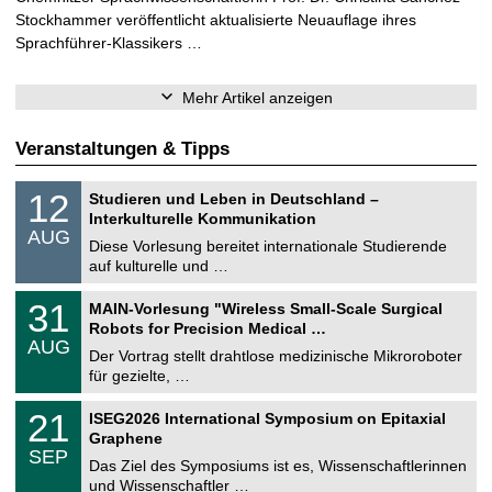
Stockhammer veröffentlicht aktualisierte Neuauflage ihres
Sprachführer-Klassikers …
Mehr Artikel anzeigen
Veranstaltungen & Tipps
S
1
12
Studieren und Leben in Deutschland –
o
2
Interkulturelle Kommunikation
n
.
AUG
s
0
Diese Vorlesung bereitet internationale Studierende
t
8
auf kulturelle und …
i
.
g
2
T
e
3
31
MAIN-Vorlesung "Wireless Small-Scale Surgical
0
U
1
2
Robots for Precision Medical …
C
.
6
AUG
h
0
Der Vortrag stellt drahtlose medizinische Mikroroboter
e
8
für gezielte, …
m
.
n
2
T
i
2
21
ISEG2026 International Symposium on Epitaxial
0
U
t
1
2
Graphene
C
z
.
6
SEP
h
0
Das Ziel des Symposiums ist es, Wissenschaftlerinnen
e
9
und Wissenschaftler …
m