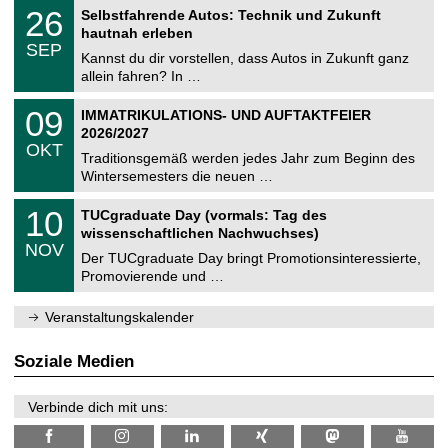
2
T
i
2
26
Selbstfahrende Autos: Technik und Zukunft
0
U
t
6
2
hautnah erleben
C
z
.
6
SEP
h
0
Kannst du dir vorstellen, dass Autos in Zukunft ganz
e
9
allein fahren? In …
m
.
n
2
T
i
0
09
IMMATRIKULATIONS- UND AUFTAKTFEIER
0
U
t
9
2
2026/2027
C
z
.
6
OKT
h
1
Traditionsgemäß werden jedes Jahr zum Beginn des
e
0
Wintersemesters die neuen …
m
.
n
2
Z
i
1
10
TUCgraduate Day (vormals: Tag des
0
e
t
0
2
wissenschaftlichen Nachwuchses)
n
z
.
6
NOV
t
1
Der TUCgraduate Day bringt Promotionsinteressierte,
r
1
Promovierende und …
u
.
m
2
f
0
Veranstaltungskalender
ü
2
r
6
d
Soziale Medien
e
n
w
Verbinde dich mit uns:
i
s
s