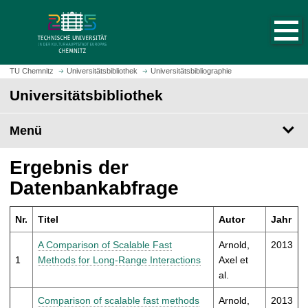
S
S
t
p
a
r
r
i
t
n
TU Chemnitz
Universitätsbibliothek
Universitätsbibliographie
s
g
Universitätsbibliothek
e
e
i
z
t
Menü
u
e
m
a
H
Ergebnis der
u
a
Datenbankabfrage
f
u
r
p
u
Nr.
Titel
Autor
Jahr
t
f
i
A Comparison of Scalable Fast
Arnold,
2013
e
n
1
Methods for Long-Range Interactions
Axel et
n
h
al.
a
l
Comparison of scalable fast methods
Arnold,
2013