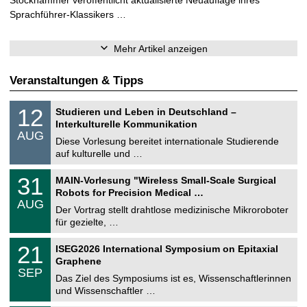
Sprachführer-Klassikers …
Mehr Artikel anzeigen
Veranstaltungen & Tipps
S
1
12
Studieren und Leben in Deutschland –
o
2
Interkulturelle Kommunikation
n
.
AUG
s
0
Diese Vorlesung bereitet internationale Studierende
t
8
auf kulturelle und …
i
.
g
2
T
e
3
31
MAIN-Vorlesung "Wireless Small-Scale Surgical
0
U
1
2
Robots for Precision Medical …
C
.
6
AUG
h
0
Der Vortrag stellt drahtlose medizinische Mikroroboter
e
8
für gezielte, …
m
.
n
2
T
i
2
21
ISEG2026 International Symposium on Epitaxial
0
U
t
1
2
Graphene
C
z
.
6
SEP
h
0
Das Ziel des Symposiums ist es, Wissenschaftlerinnen
e
9
und Wissenschaftler …
m
.
n