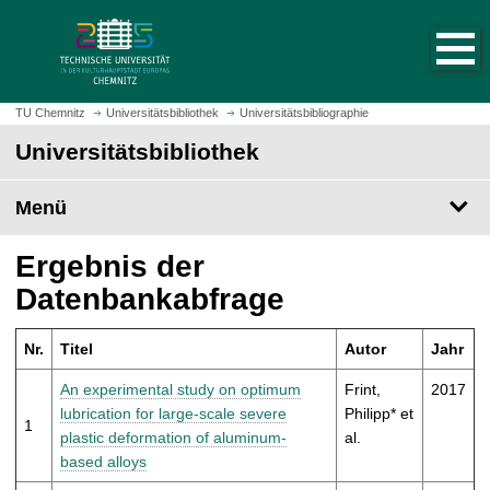
S
S
t
p
a
r
r
i
t
n
TU Chemnitz
Universitätsbibliothek
Universitätsbibliographie
s
g
Universitätsbibliothek
e
e
i
z
t
Menü
u
e
m
a
H
Ergebnis der
u
a
Datenbankabfrage
f
u
r
p
u
Nr.
Titel
Autor
Jahr
t
f
i
An experimental study on optimum
Frint,
2017
e
n
lubrication for large-scale severe
Philipp* et
n
1
h
plastic deformation of aluminum-
al.
a
based alloys
l