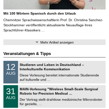
Mit 100 Wörtern Spanisch durch den Urlaub
Chemnitzer Sprachwissenschaftlerin Prof. Dr. Christina Sanchez-
Stockhammer veröffentlicht aktualisierte Neuauflage ihres
Sprachführer-Klassikers …
Mehr Artikel anzeigen
Veranstaltungen & Tipps
S
1
12
Studieren und Leben in Deutschland –
o
2
Interkulturelle Kommunikation
n
.
AUG
s
0
Diese Vorlesung bereitet internationale Studierende
t
8
auf kulturelle und …
i
.
g
2
T
e
3
31
MAIN-Vorlesung "Wireless Small-Scale Surgical
0
U
1
2
Robots for Precision Medical …
C
.
6
AUG
h
0
Der Vortrag stellt drahtlose medizinische Mikroroboter
e
8
für gezielte, …
m
.
n