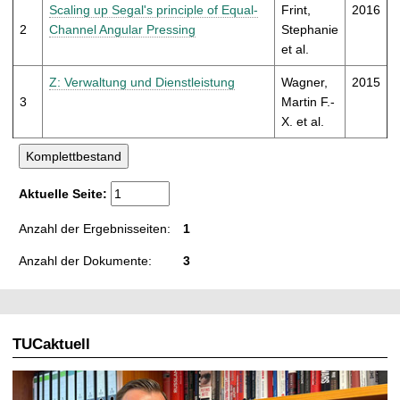
t
Scaling up Segal's principle of Equal-
Frint,
2016
2
Channel Angular Pressing
Stephanie
et al.
Z: Verwaltung und Dienstleistung
Wagner,
2015
3
Martin F.-
X. et al.
Aktuelle Seite:
Anzahl der Ergebnisseiten:
1
Anzahl der Dokumente:
3
TUCaktuell