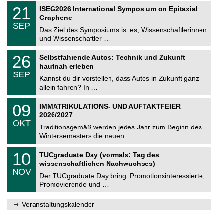
2
T
i
2
21
ISEG2026 International Symposium on Epitaxial
0
U
t
1
2
Graphene
C
z
.
6
SEP
h
0
Das Ziel des Symposiums ist es, Wissenschaftlerinnen
e
9
und Wissenschaftler …
m
.
n
2
T
i
2
26
Selbstfahrende Autos: Technik und Zukunft
0
U
t
6
2
hautnah erleben
C
z
.
6
SEP
h
0
Kannst du dir vorstellen, dass Autos in Zukunft ganz
e
9
allein fahren? In …
m
.
n
2
T
i
0
09
IMMATRIKULATIONS- UND AUFTAKTFEIER
0
U
t
9
2
2026/2027
C
z
.
6
OKT
h
1
Traditionsgemäß werden jedes Jahr zum Beginn des
e
0
Wintersemesters die neuen …
m
.
n
2
Z
i
1
10
TUCgraduate Day (vormals: Tag des
0
e
t
0
2
wissenschaftlichen Nachwuchses)
n
z
.
6
NOV
t
1
Der TUCgraduate Day bringt Promotionsinteressierte,
r
1
Promovierende und …
u
.
m
2
f
0
Veranstaltungskalender
ü
2
r